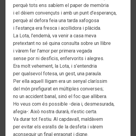
perquè tots ens sabíem el paper de memòria
i el dèiem convençuts i amb un punt d’esperança,
perquè al defora feia una tarda xafogosa
i l’estança era fresca i acollidora i plàcida.
La Lota, l’endemà, va venir a casa meva
pretextant no sé quina consulta sobre un llibre
i vàrem fer l’amor per primera vegada
sense por ni desficis, enfervorits i alegres.
Era molt vehement, la Lota, i s’entendria
per qualsevol fotesa, un gest, una paraula.
Per ella aquell lligam era un senyal claríssim
del món prefigurat en múltiples converses;
no un accident banal, sinó el foc que allibera.
Ho veus com és possible -deia i, desmesurada,
afegia-: Això nostra durarà, n’estic certa.
Va durar tot l’estiu. Al capdavall, maldàvem
per evitar els esralls de la desfeta i vàrem
aconseguir un final enraonat i digne.