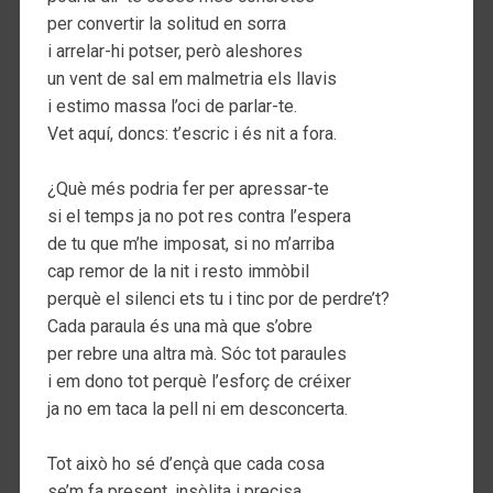
per convertir la solitud en sorra
i arrelar-hi potser, però aleshores
un vent de sal em malmetria els llavis
i estimo massa l’oci de parlar-te.
Vet aquí, doncs: t’escric i és nit a fora.
¿Què més podria fer per apressar-te
si el temps ja no pot res contra l’espera
de tu que m’he imposat, si no m’arriba
cap remor de la nit i resto immòbil
perquè el silenci ets tu i tinc por de perdre’t?
Cada paraula és una mà que s’obre
per rebre una altra mà. Sóc tot paraules
i em dono tot perquè l’esforç de créixer
ja no em taca la pell ni em desconcerta.
Tot això ho sé d’ençà que cada cosa
se’m fa present, insòlita i precisa,