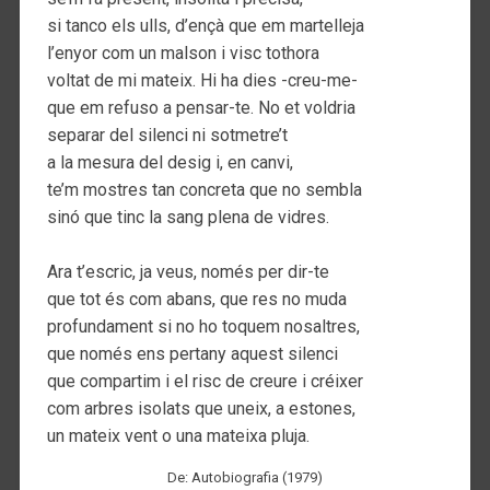
si tanco els ulls, d’ençà que em martelleja
l’enyor com un malson i visc tothora
voltat de mi mateix. Hi ha dies -creu-me-
que em refuso a pensar-te. No et voldria
separar del silenci ni sotmetre’t
a la mesura del desig i, en canvi,
te’m mostres tan concreta que no sembla
sinó que tinc la sang plena de vidres.
Ara t’escric, ja veus, només per dir-te
que tot és com abans, que res no muda
profundament si no ho toquem nosaltres,
que només ens pertany aquest silenci
que compartim i el risc de creure i créixer
com arbres isolats que uneix, a estones,
un mateix vent o una mateixa pluja.
De: Autobiografia (1979)