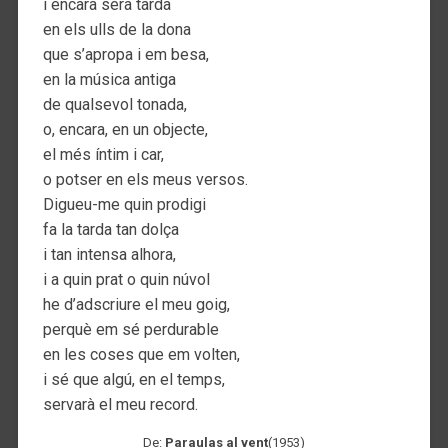
i encara serà tarda
en els ulls de la dona
que s’apropa i em besa,
en la música antiga
de qualsevol tonada,
o, encara, en un objecte,
el més íntim i car,
o potser en els meus versos.
Digueu-me quin prodigi
fa la tarda tan dolça
i tan intensa alhora,
i a quin prat o quin núvol
he d’adscriure el meu goig,
perquè em sé perdurable
en les coses que em volten,
i sé que algú, en el temps,
servarà el meu record.
De:
Paraulas al vent
(1953)