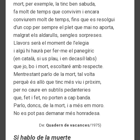
mort, per exemple, la tinc ben sabuda,
fa molt de temps que convivim i encara
conviurem molt de temps, fins que es resolgui
d’un cop per sempre el plet que mai no aporta,
malgrat els aldarulls, sengles sorpreses.
Llavors serà el moment de l’elegia
i algú hi haurà per fer-me el panegíric
(en català, si us plau, i en decasíl·labs)
que jo, bo i mort, escoltaré amb respecte.
Mentrestant parlo de la mort, tal volta
perquè és allò que tinc més viu i pròxim,
per no caure en subtils pedanteries
que, fet i fet, no porten a cap banda.
Parlo, doncs, de la mort, i a més em moro.
No es pot pas demanar més honradesa.
De:
Quadern de vacances
/1975)
Si hablo de la muerte