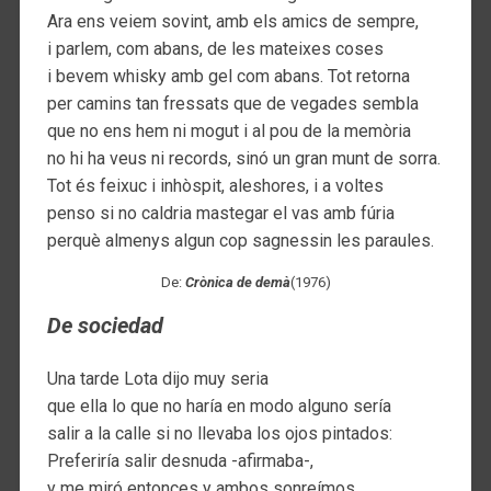
Ara ens veiem sovint, amb els amics de sempre,
i parlem, com abans, de les mateixes coses
i bevem whisky amb gel com abans. Tot retorna
per camins tan fressats que de vegades sembla
que no ens hem ni mogut i al pou de la memòria
no hi ha veus ni records, sinó un gran munt de sorra.
Tot és feixuc i inhòspit, aleshores, i a voltes
penso si no caldria mastegar el vas amb fúria
perquè almenys algun cop sagnessin les paraules.
De:
Crònica de demà
(1976)
De sociedad
Una tarde Lota dijo muy seria
que ella lo que no haría en modo alguno sería
salir a la calle si no llevaba los ojos pintados:
Preferiría salir desnuda -afirmaba-,
y me miró entonces y ambos sonreímos.