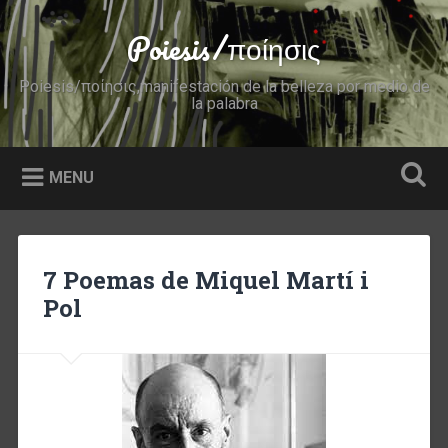
Skip
to
Poiesis/ποίησις
Search
content
Poiesis/ποίησις,manifestación de la belleza por medio de
la palabra
MENU
7 Poemas de Miquel Martí i
Pol