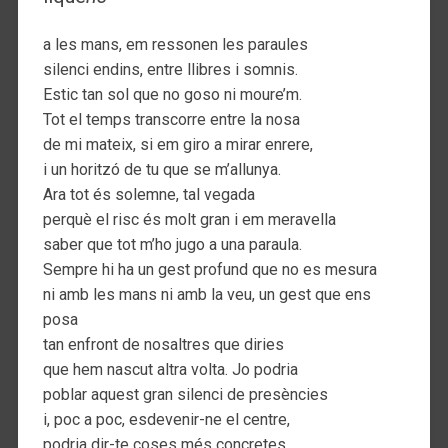
a les mans, em ressonen les paraules
silenci endins, entre llibres i somnis.
Estic tan sol que no goso ni moure’m.
Tot el temps transcorre entre la nosa
de mi mateix, si em giro a mirar enrere,
i un horitzó de tu que se m’allunya.
Ara tot és solemne, tal vegada
perquè el risc és molt gran i em meravella
saber que tot m’ho jugo a una paraula.
Sempre hi ha un gest profund que no es mesura
ni amb les mans ni amb la veu, un gest que ens
posa
tan enfront de nosaltres que diries
que hem nascut altra volta. Jo podria
poblar aquest gran silenci de presències
i, poc a poc, esdevenir-ne el centre,
podria dir-te coses més concretes