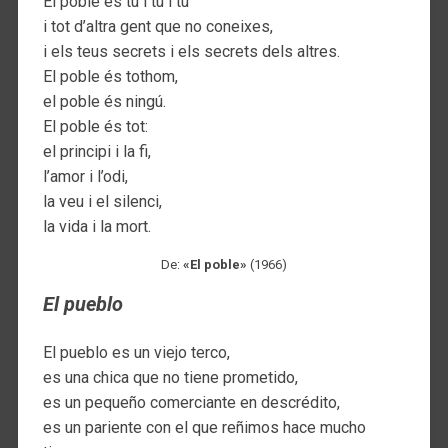
El poble és tu i tu i tu
i tot d’altra gent que no coneixes,
i els teus secrets i els secrets dels altres.
El poble és tothom,
el poble és ningú.
El poble és tot:
el principi i la fi,
l’amor i l’odi,
la veu i el silenci,
la vida i la mort.
De:
«El poble»
(1966)
El pueblo
El pueblo es un viejo terco,
es una chica que no tiene prometido,
es un pequeño comerciante en descrédito,
es un pariente con el que reñimos hace mucho