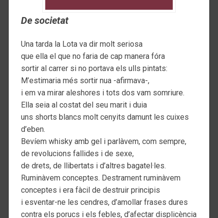
De societat
Una tarda la Lota va dir molt seriosa
que ella el que no faria de cap manera fóra
sortir al carrer si no portava els ulls pintats:
M’estimaria més sortir nua -afirmava-,
i em va mirar aleshores i tots dos vam somriure.
Ella seia al costat del seu marit i duia
uns shorts blancs molt cenyits damunt les cuixes
d’eben.
Bevíem whisky amb gel i parlàvem, com sempre,
de revolucions fallides i de sexe,
de drets, de llibertats i d’altres bagatel·les.
Ruminàvem conceptes. Destrament ruminàvem
conceptes i era fàcil de destruir principis
i esventar-ne les cendres, d’amollar frases dures
contra els porucs i els febles, d’afectar displicència