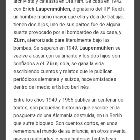
archivista y cineasta en Ufa-film. Se casa en 1942
con
Erich Laupenmühlen,
dignatario del IIIº Reich,
un hombre mucho mayor que ella y deja de trabajar,
tienen dos hijos, uno de sus partos fue de alguna
suerte provocado por el bombardeo de su casa, y
Zürn,
aterrorizada pare literalmente bajo las
bombas. Se separan en 1949,
Laupenmühlen
se
vuelve a casar con su amante y los dos hijos son
confiados a él.
Zürn
, sola, se gana la vida
escribiendo cuentos y relatos que le publican
periódicos alemanes y suizos, hace amistades
dentro del medio artístico berlinés.
Entre los años 1949 y 1955 publica un centenar de
textos, son pequeñas historias que escribe en la
posguerra de una Alemania destruida, en un Berlín
que sufre bloqueo. Son cuentos cortos, en unos
rememora el mundo de su infancia, en otros inventa
nuevas realidades, o narra historias fantásticas.