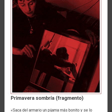
Primavera sombría (fragmento)
«Saca del armario un pijama más bonito y se lo