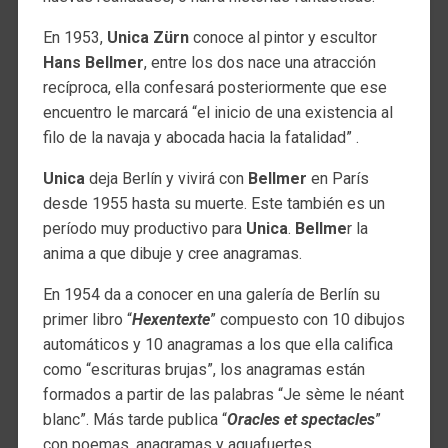
En 1953,
Unica Zürn
conoce al pintor y escultor
Hans Bellmer
, entre los dos nace una atracción
recíproca, ella confesará posteriormente que ese
encuentro le marcará “el inicio de una existencia al
filo de la navaja y abocada hacia la fatalidad” .
Unica
deja Berlín y vivirá con
Bellmer
en París
desde 1955 hasta su muerte. Este también es un
período muy productivo para
Unica
.
Bellme
r la
anima a que dibuje y cree anagramas.
En 1954 da a conocer en una galería de Berlín su
primer libro “
Hexentexte
” compuesto con 10 dibujos
automáticos y 10 anagramas a los que ella califica
como “escrituras brujas”, los anagramas están
formados a partir de las palabras “Je sème le néant
blanc”. Más tarde publica “
Oracles et spectacles
”
con poemas, anagramas y aguafuertes.