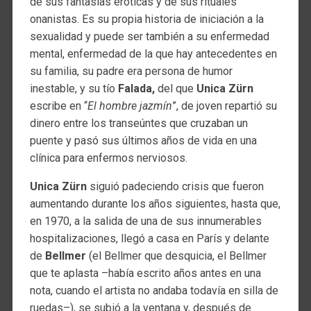
de sus fantasías eróticas y de sus rituales
onanistas. Es su propia historia de iniciación a la
sexualidad y puede ser también a su enfermedad
mental, enfermedad de la que hay antecedentes en
su familia, su padre era persona de humor
inestable, y su tío
Falada,
del que
Unica Zürn
escribe en “
El hombre jazmín
”, de joven repartió su
dinero entre los transeúntes que cruzaban un
puente y pasó sus últimos años de vida en una
clínica para enfermos nerviosos.
Unica Zürn
siguió padeciendo crisis que fueron
aumentando durante los años siguientes, hasta que,
en 1970, a la salida de una de sus innumerables
hospitalizaciones, llegó a casa en París y delante
de
Bellmer
(el Bellmer que desquicia, el Bellmer
que te aplasta –había escrito años antes en una
nota, cuando el artista no andaba todavía en silla de
ruedas–), se subió a la ventana y, después de