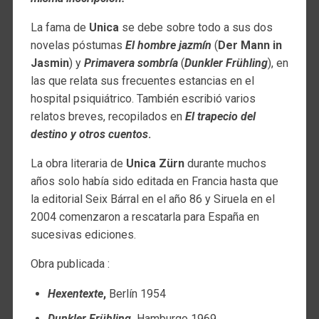
La fama de
Unica
se debe sobre todo a sus dos
novelas póstumas
El hombre jazmín
(
Der Mann in
Jasmin
) y
Primavera sombría
(
Dunkler Frühling
), en
las que relata sus frecuentes estancias en el
hospital psiquiátrico. También escribió varios
relatos breves, recopilados en
El trapecio del
destino y otros cuentos
.
La obra literaria de
Unica Zürn
durante muchos
años solo había sido editada en Francia hasta que
la editorial Seix Bárral en el año 86 y Siruela en el
2004 comenzaron a rescatarla para España en
sucesivas ediciones.
Obra publicada :
Hexentexte
,
Berlín 1954
Dunkler Frühling
,
Hamburgo 1969