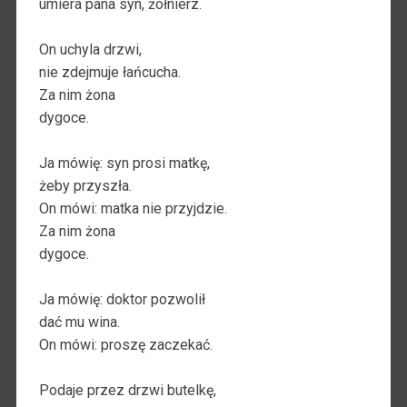
umiera pana syn, żołnierz.
On uchyla drzwi,
nie zdejmuje łańcucha.
Za nim żona
dygoce.
Ja mówię: syn prosi matkę,
żeby przyszła.
On mówi: matka nie przyjdzie.
Za nim żona
dygoce.
Ja mówię: doktor pozwolił
dać mu wina.
On mówi: proszę zaczekać.
Podaje przez drzwi butelkę,