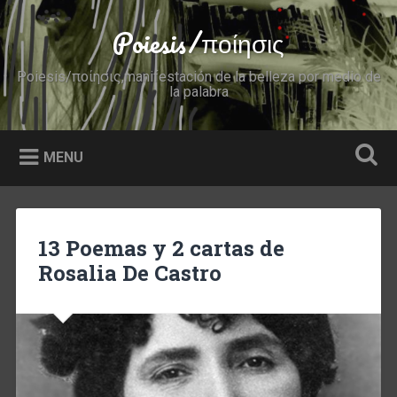
Skip
to
Poiesis/ποίησις
Search
content
Poiesis/ποίησις,manifestación de la belleza por medio de
la palabra
MENU
13 Poemas y 2 cartas de
Rosalia De Castro