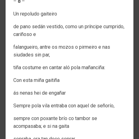
–
8
–
Un repoludo gaiteiro
de pano sedán vestido, como un príncipe cumprido,
cariñoso e
falangueiro, antre os mozos o pirmeiro e nas
siudades sin par,
tiña costume en cantar aló pola mañanciña:
Con esta miña gaitiña
ás nenas hei de engañar
Sempre pola vila entraba con aquel de señorío,
sempre con poxante brío co tambor se
acompasaba; e si na gaita
sopraba, era tan doce soprar,