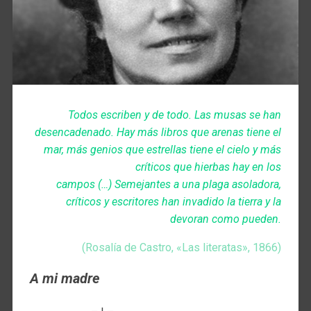
Todos escriben y de todo. Las musas se han
desenca­denado. Hay más libros que arenas tiene el
mar, más genios que estrellas tiene el cielo y más
críticos que hierbas hay en los
campos (…) Semejantes a una plaga asoladora,
críticos y escritores han invadido la tierra y la
devoran como pueden.
(Rosalía de Castro, «Las literatas», 1866)
A mi madre