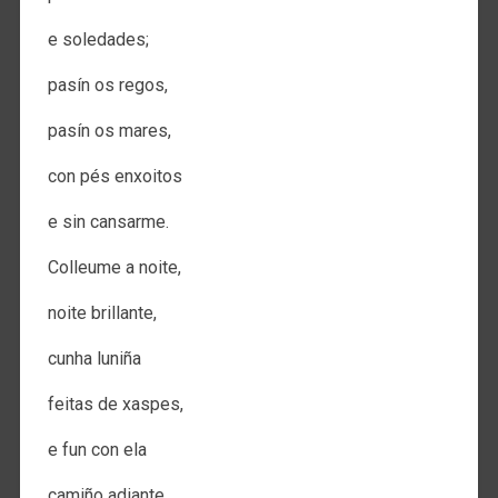
e soledades;
pasín os regos,
pasín os mares,
con pés enxoitos
e sin cansarme.
Colleume a noite,
noite brillante,
cunha luniña
feitas de xaspes,
e fun con ela
camiño adiante,