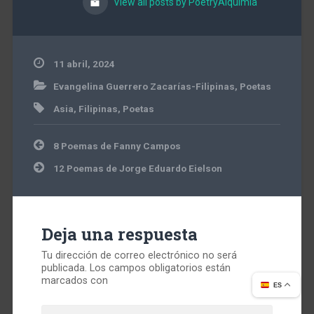
View all posts by PoetryAlquimia
11 abril, 2024
Evangelina Guerrero Zacarías-Filipinas
,
Poetas
Asia
,
Filipinas
,
Poetas
Navegación
8 Poemas de Fanny Campos
de
entradas
12 Poemas de Jorge Eduardo Eielson
Deja una respuesta
Tu dirección de correo electrónico no será
publicada.
Los campos obligatorios están
marcados con
ES