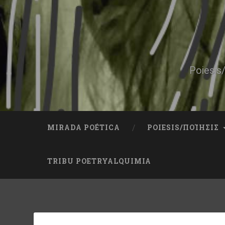
Skip
to
content
Search
Poiesis/
MIRADA POÉTICA
POIESIS/ΠΟΊΗΣΙΣ
TRIBU POETRYALQUIMIA