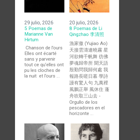
29 julio, 2026
20 julio, 2026
5 Poemas de
8 Poemas de Li
Marianne Van
Qingzhao 李清照
Hirtum
漁家傲 (Yujiao Ao)
Chanson de l’ours
天接雲濤連曉霧 星
Elles ont écarté
河欲轉千帆舞 彷佛
sans y parvenir
夢魂歸帝所 聞天語
tout ce qu’elles ont
殷勤問我歸何處 我
pu les cloches de
la nuit et l’ours …
報路長嗟日暮 學詩
謾有驚人句 九萬裡
風鵬正舉 風休住 蓬
舟吹取三山去 -
Orgullo de los
pescadores en el
horizonte …