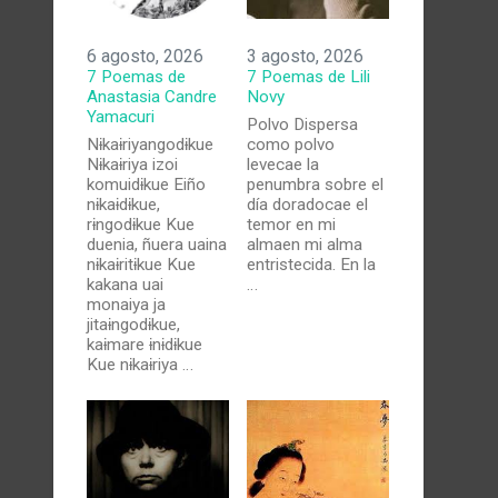
6 agosto, 2026
3 agosto, 2026
7 Poemas de
7 Poemas de Lili
Anastasia Candre
Novy
Yamacuri
Polvo Dispersa
Nɨkaɨriyangodɨkue
como polvo
Nɨkaɨriya izoi
levecae la
komuidɨkue Eiño
penumbra sobre el
nɨkaɨdɨkue,
día doradocae el
rɨngodɨkue Kue
temor en mi
duenia, ñuera uaina
almaen mi alma
nɨkaɨritɨkue Kue
entristecida. En la
kakana uai
…
monaiya ja
jitaɨngodɨkue,
kaɨmare ɨnɨdɨkue
Kue nɨkaɨriya …