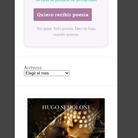
Sin spam. Solo poesía. Date de baja
cuando quieras.
Archivos