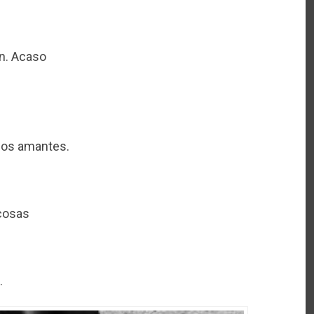
n. Acaso
los amantes.
 cosas
.