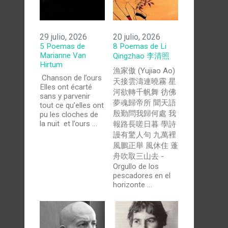
29 julio, 2026
20 julio, 2026
5 Poemas de
8 Poemas de Li
Marianne Van
Qingzhao 李清照
Hirtum
漁家傲 (Yujiao Ao)
Chanson de l’ours
天接雲濤連曉霧 星
Elles ont écarté
河欲轉千帆舞 彷佛
sans y parvenir
夢魂歸帝所 聞天語
tout ce qu’elles ont
殷勤問我歸何處 我
pu les cloches de
la nuit et l’ours …
報路長嗟日暮 學詩
謾有驚人句 九萬裡
風鵬正舉 風休住 蓬
舟吹取三山去 -
Orgullo de los
pescadores en el
horizonte …