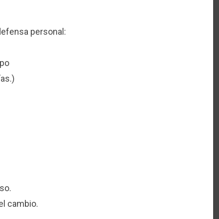
defensa personal:
mpo
as.)
so.
el cambio.