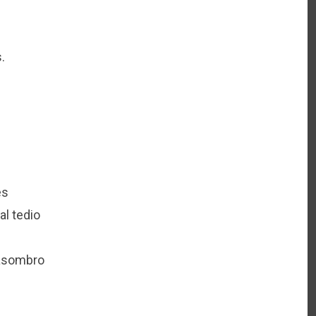
.
es
al tedio
 asombro