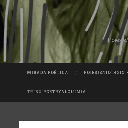
Skip
to
content
Search
Poiesis/
MIRADA POÉTICA
POIESIS/ΠΟΊΗΣΙΣ
TRIBU POETRYALQUIMIA