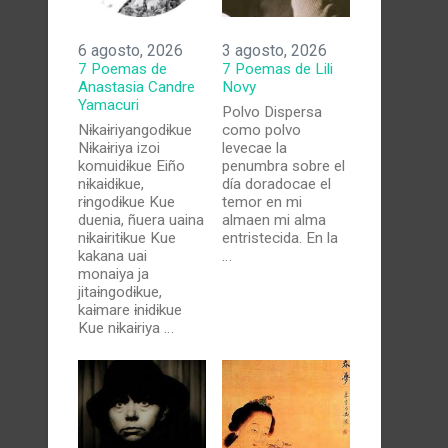
6 agosto, 2026
3 agosto, 2026
7 Poemas de
7 Poemas de Lili
Anastasia Candre
Novy
Yamacuri
Polvo Dispersa
Nɨkaɨriyangodɨkue
como polvo
Nɨkaɨriya izoi
levecae la
komuidɨkue Eiño
penumbra sobre el
nɨkaɨdɨkue,
día doradocae el
rɨngodɨkue Kue
temor en mi
duenia, ñuera uaina
almaen mi alma
nɨkaɨritɨkue Kue
entristecida. En la
kakana uai
…
monaiya ja
jitaɨngodɨkue,
kaɨmare ɨnɨdɨkue
Kue nɨkaɨriya …