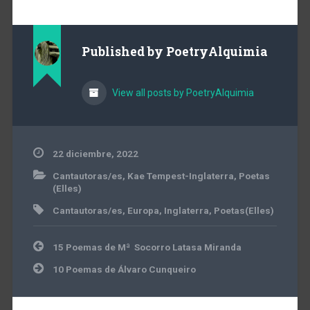
Published by
PoetryAlquimia
View all posts by PoetryAlquimia
22 diciembre, 2022
Cantautoras/es
,
Kae Tempest-Inglaterra
,
Poetas
(Elles)
Cantautoras/es
,
Europa
,
Inglaterra
,
Poetas(Elles)
Navegación
15 Poemas de Mª Socorro Latasa Miranda
de
entradas
10 Poemas de Álvaro Cunqueiro