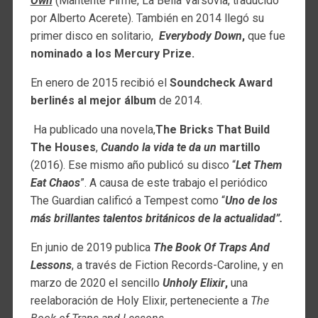
Own
(Mantente Firme, La Bella Varsovia, traducido
por Alberto Acerete). También en 2014 llegó su
primer disco en solitario,
Everybody Down
,
que fue
nominado a los Mercury Prize.
En enero de 2015 recibió el
Soundcheck Award
berlinés al mejor álbum
de 2014.
Ha publicado una novela,
The Bricks That Build
The Houses
,
Cuando la vida te da un
martillo
(2016). Ese mismo año publicó su disco “
Let Them
Eat Chaos
”. A causa de este trabajo el periódico
The Guardian calificó a Tempest como “
Uno de los
más brillantes talentos británicos de la actualidad”.
En junio de 2019 publica
The Book Of Traps And
Lessons
, a través de Fiction Records-Caroline, y en
marzo de 2020 el sencillo
Unholy Elixir
,
una
reelaboración de Holy Elixir, perteneciente a
The