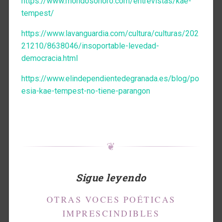
https://www.mondosonoro.com/entrevistas/kae-
tempest/
https://www.lavanguardia.com/cultura/culturas/202
21210/8638046/insoportable-levedad-
democracia.html
https://www.elindependientedegranada.es/blog/po
esia-kae-tempest-no-tiene-parangon
❦
Sigue leyendo
OTRAS VOCES POÉTICAS
IMPRESCINDIBLES