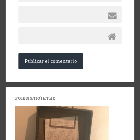
POIESIS/ΠΟΊΗΤΉΣ