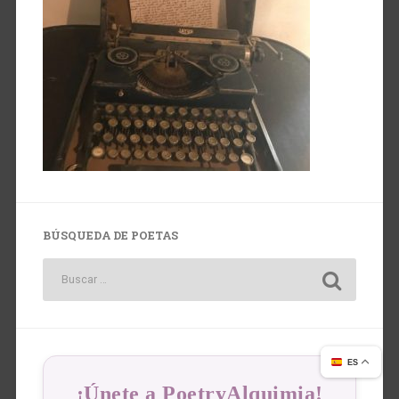
BÚSQUEDA DE POETAS
ES
¡Únete a PoetryAlquimia!