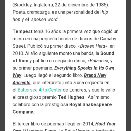
(Brockley, Inglaterra; 22 de diciembre de 1985).
Poeta, dramaturga, es una personalidad del
hip
hop
y el
spoken word.
Tempest
tenía 16 años la primera vez que cogió un
micro en una pequeña tienda de discos de Carnaby
Street. Publicó su primer disco, «
Broken Herd
«, en
2010. Al año siguiente montó una banda, la
Sound
of Rum
y publicó un segundo disco, «
Balance
«, y
su primer poemario,
Everything Speaks In Its Own
Way
. Luego llegó el segundo libro,
Brand New
Ancients
,
que interpretó junto a una orquesta en
el
Battersea Arts Center
de Londres, y que le valió
el prestigioso premio
Ted Hughes
. Así mismo
colaboró con la prestigiosa
Royal Shakespeare
Company
.
El tercer libro de poemas llegó en 2014,
Hold Your