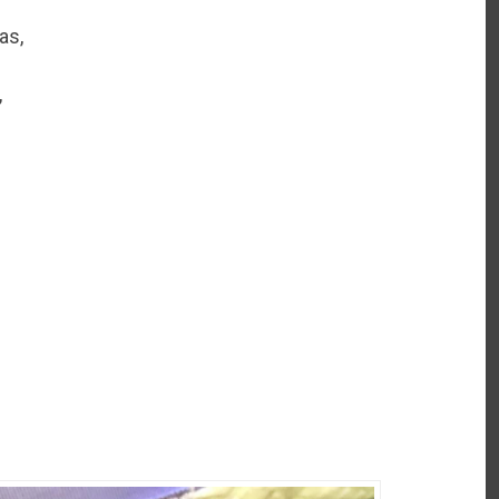
as,
,