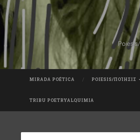
Skip
to
content
Search
Poiesis/
MIRADA POÉTICA
POIESIS/ΠΟΊΗΣΙΣ
TRIBU POETRYALQUIMIA