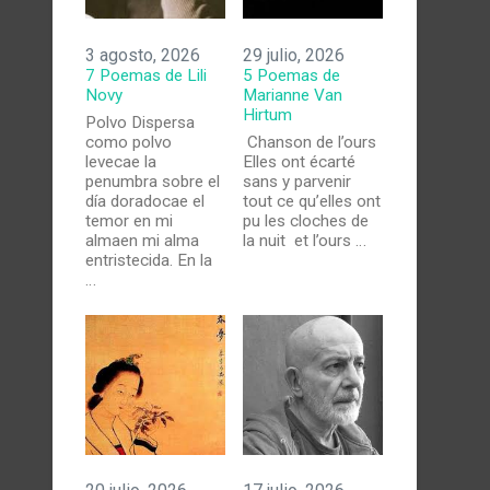
3 agosto, 2026
29 julio, 2026
7 Poemas de Lili
5 Poemas de
Novy
Marianne Van
Hirtum
Polvo Dispersa
como polvo
Chanson de l’ours
levecae la
Elles ont écarté
penumbra sobre el
sans y parvenir
día doradocae el
tout ce qu’elles ont
temor en mi
pu les cloches de
almaen mi alma
la nuit et l’ours …
entristecida. En la
…