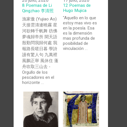
20 julio, 2026
17 julio, 2026
8 Poemas de Li
12 Poemas de
Hugo Mujica
Qingzhao 李清照
"Aquello en lo que
漁家傲 (Yujiao Ao)
estoy mas vivo es
天接雲濤連曉霧 星
en la poesía. Esa
河欲轉千帆舞 彷佛
es la dimensión
夢魂歸帝所 聞天語
mas profunda de
殷勤問我歸何處 我
posibilidad de
vinculación …
報路長嗟日暮 學詩
謾有驚人句 九萬裡
風鵬正舉 風休住 蓬
舟吹取三山去 -
Orgullo de los
pescadores en el
horizonte …