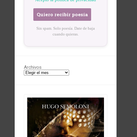
Sin spam. Solo poesía. Date de baja
cuando quieras.
Archivos