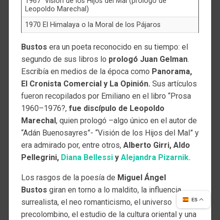
1967 Visión de los Hijos del Mal (prólogo de
Leopoldo Marechal)
1970 El Himalaya o la Moral de los Pájaros
Bustos
era un poeta reconocido en su tiempo: el
segundo de sus libros lo
prologó Juan Gelman
.
Escribía en medios de la época como
Panorama,
El Cronista Comercial y La Opinión.
Sus artículos
fueron recopilados por Emiliano en el libro “Prosa
1960–1976?,
fue discípulo de Leopoldo
Marechal
, quien prologó –algo único en el autor de
“Adán Buenosayres”- “Visión de los Hijos del Mal” y
era admirado por, entre otros,
Alberto Girri, Aldo
Pellegrini,
Diana Bellessi
y
Alejandra Pizarnik.
Los rasgos de la poesía de
Miguel Ángel
Bustos
giran en torno a lo maldito, la influencia
surrealista, el neo romanticismo, el universo
ES
precolombino, el estudio de la cultura oriental y una