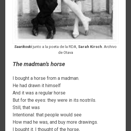
Saarikoski
junto a la poeta de la RDA,
Sarah Kirsch
. Archivo
de Otava
The madman’s horse
I bought a horse from a madman.
He had drawn it himself
And it was a regular horse
But for the eyes: they were in its nostrils.
Still, that was
Intentional: that people would see
How mad he was, and buy more drawings.
I bought it. I thought of the horse,