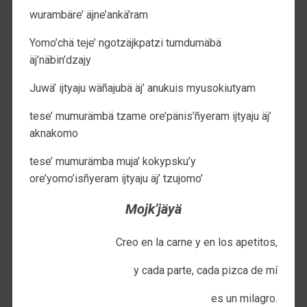
wurambäre’ äjne’ankä’ram
Yomo’chä teje’ ngotzäjkpatzi tumdumäbä
äj’näbin’dzajy
Juwä’ ijtyaju wäñajubä äj’ anukuis myusokiutyam
tese’ mumurämbä tzame ore’pänis’ñyeram ijtyaju äj’
aknakomo
tese’ mumurämba muja’ kokypsku’y
ore’yomo’isñyeram ijtyaju äj’ tzujomo’
Mojk’jäyä
Creo en la carne y en los apetitos,
y cada parte, cada pizca de mí
es un milagro.