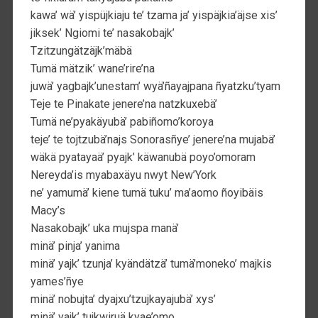
kawa’ wä’ yispüjkiaju te’ tzama ja’ yispäjkia’äjse xis’
jiksek’ Ngiomi te’ nasakobajk’
Tzitzungätzäjk’mäbä
Tumä mätzik’ wane’rire’na
juwä’ yagbajk’unestam’ wyä’ñayajpana ñyatzku’tyam
Teje te Pinakate jenere’na natzkuxebä’
Tumä ne’pyakäyubä’ pabiñomo’koroya
teje’ te tojtzubä’najs Sonorasñye’ jenere’na mujabä’
wäkä pyatayaä’ pyajk’ käwanubä poyo’omoram
Nereyda’is myabaxäyu nwyt New’York
ne’ yamumä’ kiene tumä tuku’ ma’aomo ñoyibäis
Macy’s
Nasakobajk’ uka mujspa manä’
minä’ pinja’ yanima
minä’ yajk’ tzunja’ kyändätzä’ tumä’moneko’ majkis
yames’ñye
minä’ nobujta’ dyajxu’tzujkayajubä’ xys’
minä’ yajk’ tujkwiruä kyae’omo