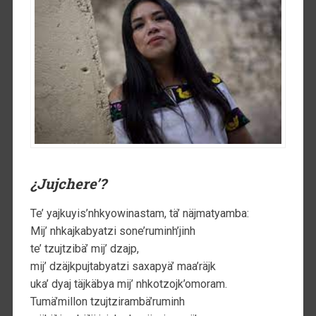
¿Jujchere’?
Te’ yajkuyis’nhkyowinastam, tä’ näjmatyamba:
Mij’ nhkajkabyatzi sone’ruminh’jinh
te’ tzujtzibä’ mij’ dzajp,
mij’ dzäjkpujtabyatzi saxapyä’ maa’räjk
uka’ dyaj täjkäbya mij’ nhkotzojk’omoram.
Tumä’millon tzujtzirambä’ruminh