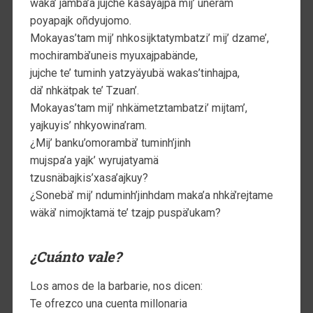
wäkä’ jambä’ä jujche kasäyajpa mij’ uneram
poyapajk oñdyujomo.
Mokayas’tam mij’ nhkosijktatymbatzi’ mij’ dzame’,
mochirambä’uneis myuxajpabände,
jujche te’ tuminh yatzyäyubä wakas’tinhajpa,
dä’ nhkätpak te’ Tzuan’.
Mokayas’tam mij’ nhkämetztambatzi’ mijtam’,
yajkuyis’ nhkyowina’ram.
¿Mij’ banku’omorambä’ tuminh’jinh
mujspa’a yajk’ wyrujatyamä
tzusnäbajkis’xasa’ajkuy?
¿Sonebä’ mij’ nduminh’jinhdam maka’a nhkä’rejtame
wäkä’ nimojktamä te’ tzajp puspä’ukam?
¿Cuánto vale?
Los amos de la barbarie, nos dicen:
Te ofrezco una cuenta millonaria