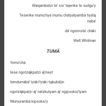
Wanjambatzi te’ sis’ tejerike te sudgu’y
Teserike mumu’tiyä mumu chätyätyambä tiyä’äj
nebä’
dä’ ngomiste’ chäki
Walt Whitman
TUMÄ
Yomo’chä
tese ngotzäjkpatzi äj’nwyt
tumdumäbä’ tzäki’tzäki tujkubä’jin
ngotzäjkpatzi äj’ natzkutyam äj’ ngipsokiu’tyam
Mumurambä kipsokiu’y