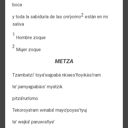
boca
2
y toda la sabiduría de las
ore’yomo
están en mi
saliva
1
Hombre zoque
2
Mujer zoque
METZA
Tzambatzi’ toya’ixajpabä nkiaes’ñoyikäsi’ram
te’ jiamyajpabäis’ myätzik
pitzä’run’omo
Tekoroya’ram winabä’ mayo’poyas’tyuj
te’ wejkä’ paruwisñye’