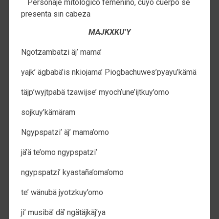
Personaje mitológico femenino, cuyo cuerpo se
presenta sin cabeza
MAJKXKU’Y
Ngotzambatzi äj’ mama’
yajk’ ägbabä’is nkiojama’ Piogbachuwes’pyayu’kämä
täjp’wyjtpabä tzawijse’ myoch’une’ijtkuy’omo
sojkuy’kämäram
Ngypspatzi’ äj’ mama’omo
jä’ä te’omo ngypspatzi’
ngypspatzi’ kyastaña’oma’omo
te’ wänubä jyotzkuy’omo
ji’ musibä’ dä’ ngätäjkäj’ya