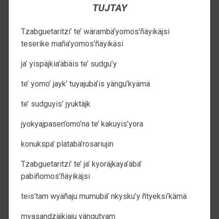
TUJTAY
Tzabguetaritzi’ te’ wärambä’yomos’ñäyikäjsi
teserike maña’yomos’ñäyikäsi
ja’ yispäjkia’äbäis te’ sudgu’y
te’ yomo’ jayk’ tuyajubä’is yängu’kyämä
te’ sudguyis’ jyuktäjk
jyokyajpasen’omo’na te’ kakuyis’yora
konukspa’ platabä’rosariujin
Tzabguetaritzi’ te’ ja’ kyoräjkaya’äbä’
pabiñomos’ñäyikäjsi
teis’tam wyäñaju mumubä’ nkysku’y ñtyeksi’kämä
myasandzäjkiaju yängutyam