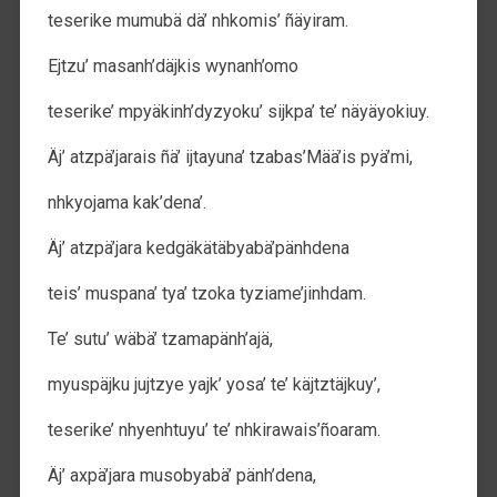
teserike mumubä dä’ nhkomis’ ñäyiram.
Ejtzu’ masanh’däjkis wynanh’omo
teserike’ mpyäkinh’dyzyoku’ sijkpa’ te’ näyäyokiuy.
Äj’ atzpä’jarais ñä’ ijtayuna’ tzabas’Mää’is pyä’mi,
nhkyojama kak’dena’.
Äj’ atzpä’jara kedgäkätäbyabä’pänhdena
teis’ muspana’ tya’ tzoka tyziame’jinhdam.
Te’ sutu’ wäbä’ tzamapänh’ajä,
myuspäjku jujtzye yajk’ yosa’ te’ käjtztäjkuy’,
teserike’ nhyenhtuyu’ te’ nhkirawais’ñoaram.
Äj’ axpä’jara musobyabä’ pänh’dena,