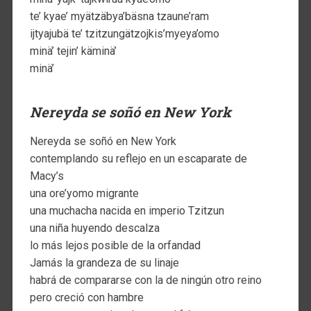
te’ kyae’ myätzäbya’bäsna tzaune’ram
ijtyajubä te’ tzitzungätzojkis’myeya’omo
minä’ tejin’ käminä’
minä’
Nereyda se soñó en New York
Nereyda se soñó en New York
contemplando su reflejo en un escaparate de
Macy’s
una ore’yomo migrante
una muchacha nacida en imperio Tzitzun
una niña huyendo descalza
lo más lejos posible de la orfandad
Jamás la grandeza de su linaje
habrá de compararse con la de ningún otro reino
pero creció con hambre