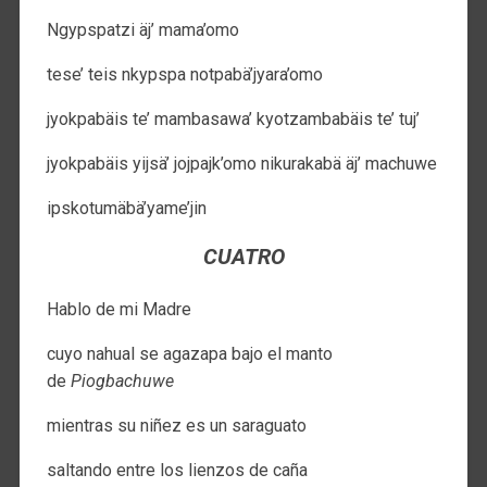
Ngypspatzi äj’ mama’omo
tese’ teis nkypspa notpabä’jyara’omo
jyokpabäis te’ mambasawa’ kyotzambabäis te’ tuj’
jyokpabäis yijsä’ jojpajk’omo nikurakabä äj’ machuwe
ipskotumäbä’yame’jin
CUATRO
Hablo de mi Madre
cuyo nahual se agazapa bajo el manto
de
Piogbachuwe
mientras su niñez es un saraguato
saltando entre los lienzos de caña