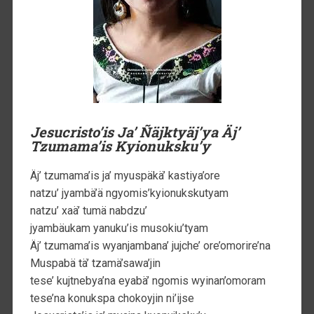
Jesucristo’is Ja’ Ñäjktyäj’ya Äj’
Tzumama’is Kyionuksku’y
Äj’ tzumama’is ja’ myuspäkä’ kastiya’ore
natzu’ jyambä’ä ngyomis’kyionukskutyam
natzu’ xaä’ tumä nabdzu’
jyambäukam yanuku’is musokiu’tyam
Äj’ tzumama’is wyanjambana’ jujche’ ore’omorire’na
Muspabä tä’ tzamä’sawa’jin
tese’ kujtnebya’na eyabä’ ngomis wyinan’omoram
tese’na konukspa chokoyjin ni’ijse