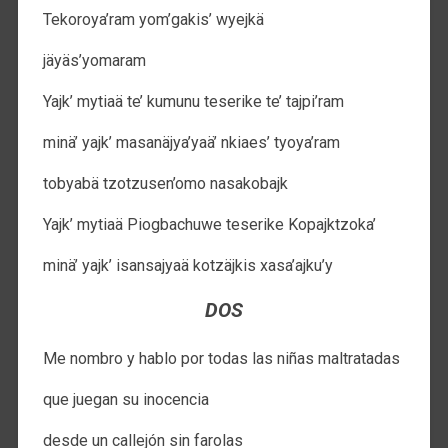
Tekoroya’ram yom’gakis’ wyejkä
jäyäs’yomaram
Yajk’ mytiaä te’ kumunu teserike te’ tajpi’ram
minä’ yajk’ masanäjya’yaä’ nkiaes’ tyoya’ram
tobyabä tzotzusen’omo nasakobajk
Yajk’ mytiaä Piogbachuwe teserike Kopajktzoka’
minä’ yajk’ isansajyaä kotzäjkis xasa’ajku’y
DOS
Me nombro y hablo por todas las niñas maltratadas
que juegan su inocencia
desde un callejón sin farolas