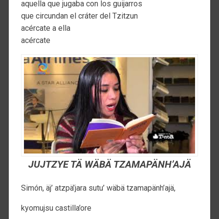
aquella que jugaba con los guijarros
que circundan el cráter del Tzitzun
acércate a ella
acércate
JUJTZYE TÄ WÄBÄ TZAMAPÄNH’AJÄ
Simón, äj’ atzpä’jara sutu’ wäbä tzamapänh’ajä,
kyomujsu castilla’ore