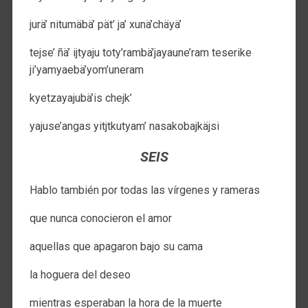
jurä’ nitumäbä’ pät’ ja’ xunä’chäyä’
tejse’ ñä’ ijtyaju toty’rambä’jayaune’ram teserike
ji’yamyaebä’yom’uneram
kyetzayajubä’is chejk’
yajuse’angas yitjtkutyam’ nasakobajkäjsi
SEIS
Hablo también por todas las vírgenes y rameras
que nunca conocieron el amor
aquellas que apagaron bajo su cama
la hoguera del deseo
mientras esperaban la hora de la muerte