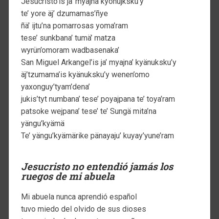
Jesucristo’is ja’ myajna kyonujksku’y
te’ yore äj’ dzumamas’ñye
ñä’ ijtu’na pomarrosas yoma’ram
tese’ sunkbana’ tumä’ matza
wyrün’omoram wadbasenaka’
San Miguel Arkangel’is ja’ myajna’ kyänuksku’y
äj’tzumama’is kyänuksku’y wenen’omo
yaxonguy’tyam’dena’
jukis’tyt numbana’ tese’ poyajpana te’ toya’ram
patsoke wejpana’ tese’ te’ Sungä mita’na
yängu’kyämä
Te’ yängu’kyämärike pänayaju’ kuyay’yune’ram
Jesucristo no entendió jamás los
ruegos de mi abuela
Mi abuela nunca aprendió español
tuvo miedo del olvido de sus dioses