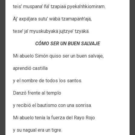
teis’ muspana’ ñä’ tzapiaä pyeka’nhkiomiram.
Äj’ axpä’jara sutu’ wäbä tzamapänh’ajä,
tese’ ja’ myuskubyakä jujtzye’ tzyäkä.
CÓMO SER UN BUEN SALVAJE
Mi abuelo Simón quiso ser un buen salvaje,
aprendió castilla
y el nombre de todos los santos.
Danzó frente al templo
y recibió el bautismo con una sonrisa.
Mi abuelo tenía la fuerza del Rayo Rojo
y su nagual era un tigre.