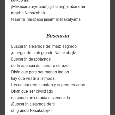
kutkutyam’.
¡Makabäre myetxae’ jujche mij’ jambäramä
mäjabä Nasakobajk!
teserire’ muspabä janam’ mabaxätyamä.
Buscarán
Buscarán alejarnos del maíz sagrado,
¡renegar de ti oh grande Nasakobajk!
Buscarán despojarnos
de la esencia de nuestro corazón.
Dirán que para ser menos indios
hay que vestir a la moda,
frecuentar restaurantes y supermercados.
Dirán que ser civilizado
es consumir comida envenenada.
¡Buscarán alejarnos de ti
oh grande Nasakobajk!