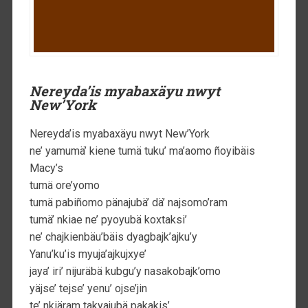
Nereyda’is myabaxäyu nwyt
New’York
Nereyda’is myabaxäyu nwyt New’York
ne’ yamumä’ kiene tumä tuku’ ma’aomo ñoyibäis
Macy’s
tumä ore’yomo
tumä pabiñomo pänajubä’ dä’ najsomo’ram
tumä’ nkiae ne’ pyoyubä koxtaksi’
ne’ chajkienbäu’bäis dyagbajk’ajku’y
Yanu’ku’is myuja’ajkujxye’
jaya’ iri’ nijuräbä kubgu’y nasakobajk’omo
yäjse’ tejse’ yenu’ ojse’jin
te’ nkiäram takyajubä pakakis’