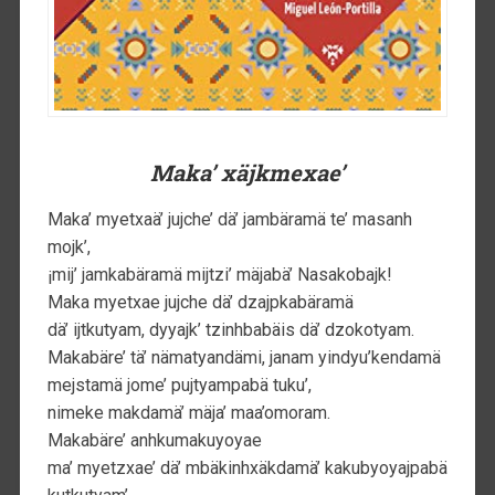
Maka’ xäjkmexae’
Maka’ myetxaä’ jujche’ dä’ jambäramä te’ masanh
mojk’,
¡mij’ jamkabäramä mijtzi’ mäjabä’ Nasakobajk!
Maka myetxae jujche dä’ dzajpkabäramä
dä’ ijtkutyam, dyyajk’ tzinhbabäis dä’ dzokotyam.
Makabäre’ tä’ nämatyandämi, janam yindyu’kendamä
mejstamä jome’ pujtyampabä tuku’,
nimeke makdamä’ mäja’ maa’omoram.
Makabäre’ anhkumakuyoyae
ma’ myetzxae’ dä’ mbäkinhxäkdamä’ kakubyoyajpabä