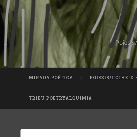
Skip
to
content
Search
Poiesis/
MIRADA POÉTICA
POIESIS/ΠΟΊΗΣΙΣ
TRIBU POETRYALQUIMIA