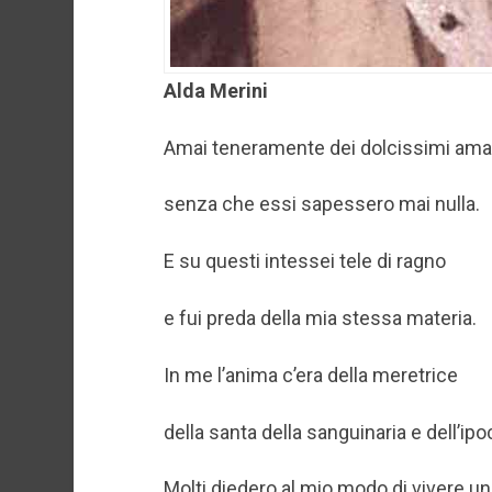
Alda Merini
Amai teneramente dei dolcissimi ama
senza che essi sapessero mai nulla.
E su questi intessei tele di ragno
e fui preda della mia stessa materia.
In me l’anima c’era della meretrice
della santa della sanguinaria e dell’ipoc
Molti diedero al mio modo di vivere 