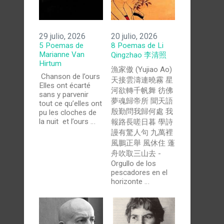
29 julio, 2026
20 julio, 2026
5 Poemas de
8 Poemas de Li
Marianne Van
Qingzhao 李清照
Hirtum
漁家傲 (Yujiao Ao)
Chanson de l’ours
天接雲濤連曉霧 星
Elles ont écarté
河欲轉千帆舞 彷佛
sans y parvenir
夢魂歸帝所 聞天語
tout ce qu’elles ont
殷勤問我歸何處 我
pu les cloches de
la nuit et l’ours …
報路長嗟日暮 學詩
謾有驚人句 九萬裡
風鵬正舉 風休住 蓬
舟吹取三山去 -
Orgullo de los
pescadores en el
horizonte …