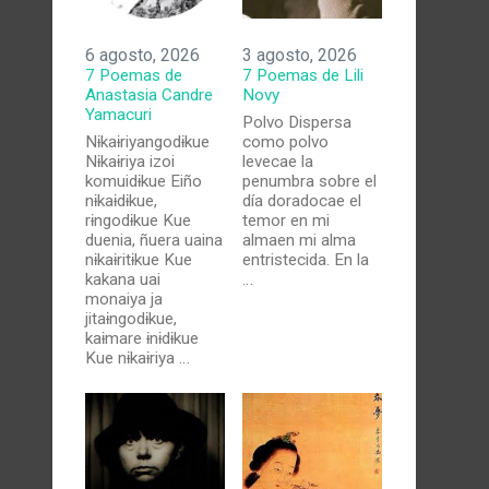
6 agosto, 2026
3 agosto, 2026
7 Poemas de
7 Poemas de Lili
Anastasia Candre
Novy
Yamacuri
Polvo Dispersa
Nɨkaɨriyangodɨkue
como polvo
Nɨkaɨriya izoi
levecae la
komuidɨkue Eiño
penumbra sobre el
nɨkaɨdɨkue,
día doradocae el
rɨngodɨkue Kue
temor en mi
duenia, ñuera uaina
almaen mi alma
nɨkaɨritɨkue Kue
entristecida. En la
kakana uai
…
monaiya ja
jitaɨngodɨkue,
kaɨmare ɨnɨdɨkue
Kue nɨkaɨriya …