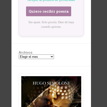
Sin spam. Solo poesía. Date de baja
cuando quieras.
Archivos