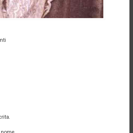
nti
rita.
un nome