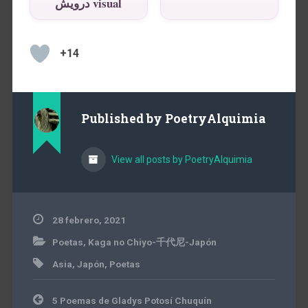
درويش visual
+14
Published by
PoetryAlquimia
View all posts by PoetryAlquimia
28 febrero, 2021
Poetas
,
Kaga no Chiyo-千代尼-Japón
Asia
,
Japón
,
Poetas
Navegación
5 Poemas de Gladys Potosí Chuquín