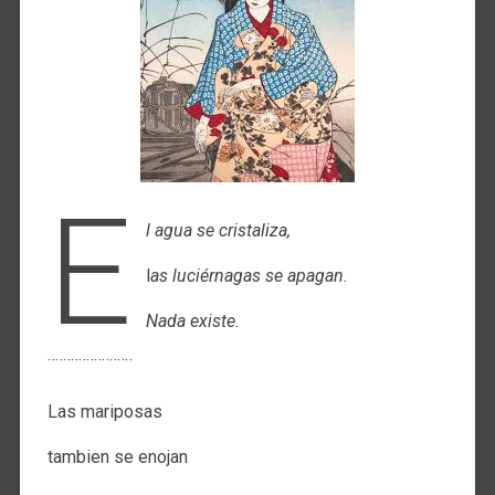
E
l agua se cristaliza,
l
as luciérnagas se apagan.
Nada existe.
¨¨¨¨¨¨¨¨¨¨¨
Las mariposas
tambien se enojan