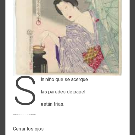
S
in niño que se acerque
las paredes de papel
están frias.
¨¨¨¨¨¨¨¨¨¨¨
Cerrar los ojos