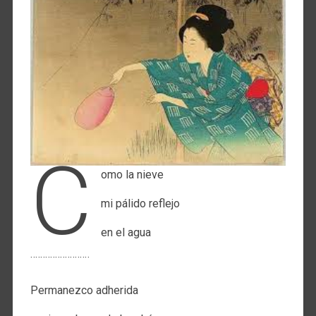
C
omo la nieve
mi pálido reflejo
en el agua
¨¨¨¨¨¨¨¨¨¨¨¨
Permanezco adherida