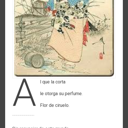
A
l que la corta
le otorga su perfume.
Flor de ciruelo.
¨¨¨¨¨¨¨¨¨¨¨