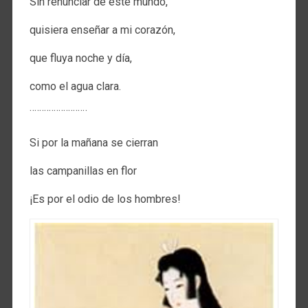
Sin renunciar de este mundo,
quisiera enseñar a mi corazón,
que fluya noche y día,
como el agua clara.
¨¨¨¨¨¨¨¨¨¨¨¨
Si por la mañana se cierran
las campanillas en flor
¡Es por el odio de los hombres!