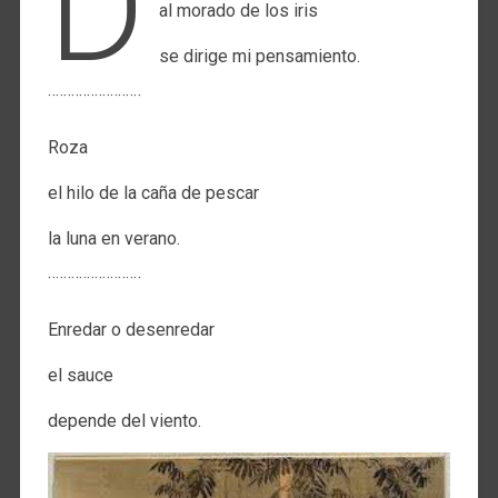
D
al morado de los iris
se dirige mi pensamiento.
¨¨¨¨¨¨¨¨¨¨¨¨
Roza
el hilo de la caña de pescar
la luna en verano.
¨¨¨¨¨¨¨¨¨¨¨¨
Enredar o desenredar
el sauce
depende del viento.