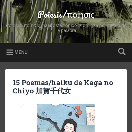
Skip
to
Poiesis/ποίησις
Search
content
Poiesis/ποίησις,manifestación de la belleza por medio de
la palabra
MENU
15 Poemas/haiku de Kaga no
Chiyo 加賀千代女