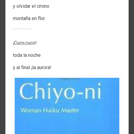
y olvidar el cmino
montaña en flor.
¨¨¨¨¨¨¨¨¨
¡Cuco,cuco!
toda la noche
y al final ¡la aurora!