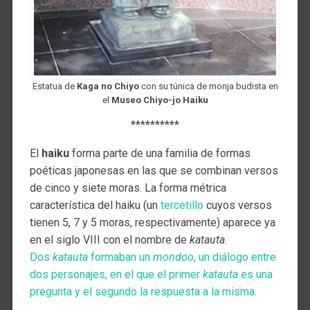
Estatua de
Kaga no Chiyo
con su túnica de monja budista en
el
Museo Chiyo-jo Haiku
**********
El
haiku
forma parte de una familia de formas
poéticas japonesas en las que se combinan versos
de cinco y siete moras. La forma métrica
característica del haiku (un
tercetillo
cuyos versos
tienen 5, 7 y 5 moras, respectivamente) aparece ya
en el siglo VIII con el nombre de
katauta
.
Dos
katauta
formaban un
mondoo
, un diálogo entre
dos personajes, en el que el primer
katauta
es una
pregunta y el segundo la respuesta a la misma.