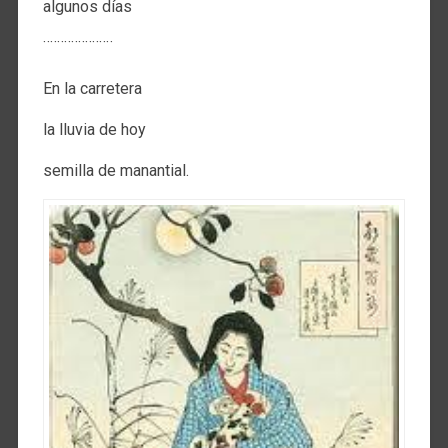
algunos días
¨¨¨¨¨¨¨¨¨¨
En la carretera
la lluvia de hoy
semilla de manantial.