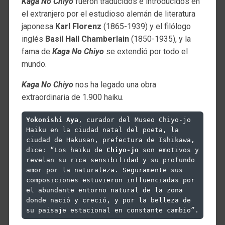
Kaga No Chiyo
fueron traducidos e introducidos en
el extranjero por el estudioso alemán de literatura
japonesa
Karl Florenz
(1865-1939) y el filólogo
inglés
Basil Hall Chamberlain
(1850-1935), y la
fama de
Kaga No Chiyo
se extendió por todo el
mundo.
Kaga No Chiyo
nos ha legado una obra
extraordinaria de 1.900 haiku.
Yokonishi Aya
, curador del Museo Chiyo-jo 
Haiku en la ciudad natal del poeta, la 
ciudad de Hakusan, prefectura de Ishikawa, 
dice: “Los haiku de 
Chiyo-jo
 son emotivos y 
revelan su rica sensibilidad y su profundo 
amor por la naturaleza. Seguramente sus 
composiciones estuvieron influenciadas por 
el abundante entorno natural de la zona 
donde nació y creció, y por la belleza de 
su paisaje estacional en constante cambio”.