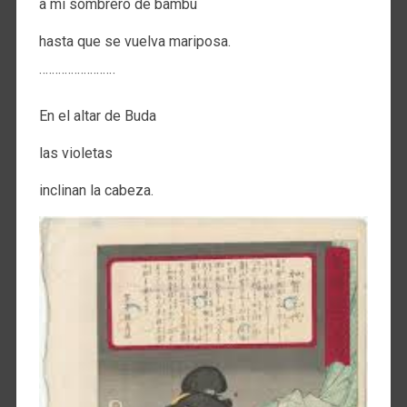
a mi sombrero de bambú
hasta que se vuelva mariposa.
¨¨¨¨¨¨¨¨¨¨¨¨
En el altar de Buda
las violetas
inclinan la cabeza.