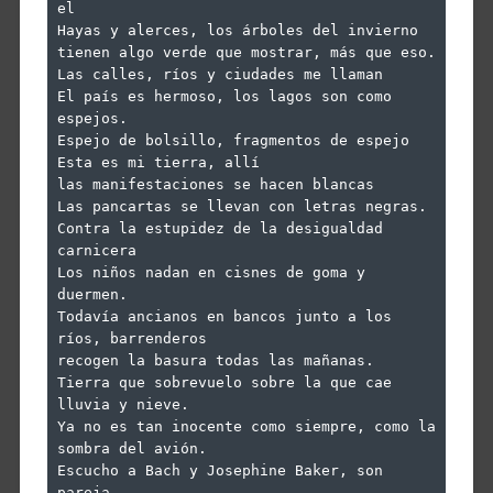
el
Hayas y alerces, los árboles del invierno
tienen algo verde que mostrar, más que eso.
Las calles, ríos y ciudades me llaman
El país es hermoso, los lagos son como 
espejos.
Espejo de bolsillo, fragmentos de espejo
Esta es mi tierra, allí
las manifestaciones se hacen blancas
Las pancartas se llevan con letras negras.
Contra la estupidez de la desigualdad 
carnicera
Los niños nadan en cisnes de goma y 
duermen.
Todavía ancianos en bancos junto a los 
ríos, barrenderos
recogen la basura todas las mañanas.
Tierra que sobrevuelo sobre la que cae 
lluvia y nieve.
Ya no es tan inocente como siempre, como la 
sombra del avión.
Escucho a Bach y Josephine Baker, son 
pareja