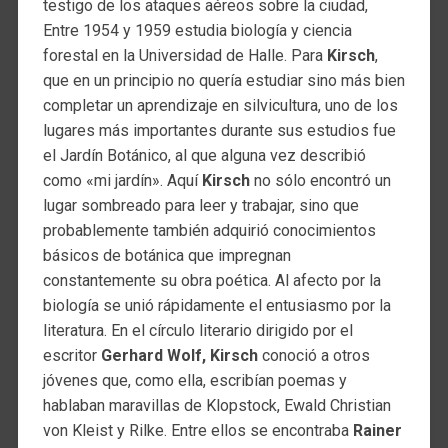
testigo de los ataques aéreos sobre la ciudad,
Entre 1954 y 1959 estudia biología y ciencia
forestal en la Universidad de Halle. Para
Kirsch
,
que en un principio no quería estudiar sino más bien
completar un aprendizaje en silvicultura, uno de los
lugares más importantes durante sus estudios fue
el Jardín Botánico, al que alguna vez describió
como «mi jardín». Aquí
Kirsch
no sólo encontró un
lugar sombreado para leer y trabajar, sino que
probablemente también adquirió conocimientos
básicos de botánica que impregnan
constantemente su obra poética. Al afecto por la
biología se unió rápidamente el entusiasmo por la
literatura. En el círculo literario dirigido por el
escritor
Gerhard Wolf,
Kirsch
conoció a otros
jóvenes que, como ella, escribían poemas y
hablaban maravillas de Klopstock, Ewald Christian
von Kleist y Rilke. Entre ellos se encontraba
Rainer