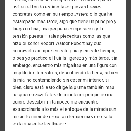
así, en el fondo estimo tales piezas breves
concretas como en su tiempo
Irrstern
o lo que he
estampado más tarde, algo que tiene un principio y
luego un final, una pequeña composición y la
tensión puesta — tales piececitas como las que
hizo el señor Robert Walser Robert hay que
subrayarlo siempre en este país y en este tiempo,
o sea yo practico el fluir la ligereza y más tarde, sin
embargo, encuentro mis migajitas en una figura con
amplitudes terrestres, describiendo la tierra, si bien
la mía, no contemplando sin cesar mi interior, si
bien, claro está, esto dirige la pluma también, más
no quiero sacar fotos de mi interior porque no me
quiero descubrir ni tampoco me encuentro
extraordinaria a lo más el enfoque de la mirada aún
un cierto mirar de reojo con ternura mas eso sólo
es la risa entre las líneas.
•