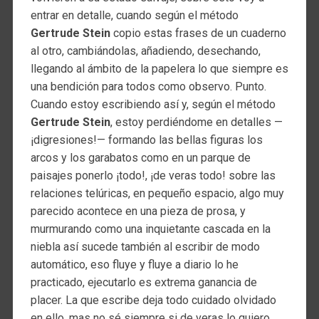
entrar en detalle, cuando según el método
Gertrude Stein
copio estas frases de un cuaderno
al otro, cambiándolas, añadiendo, desechando,
llegando al ámbito de la papelera lo que siempre es
una bendición para todos como observo. Punto.
Cuando estoy escribiendo así y, según el método
Gertrude Stein
, estoy perdiéndome en detalles —
¡digresiones!— formando las bellas figuras los
arcos y los garabatos como en un parque de
paisajes ponerlo ¡todo!, ¡de veras todo! sobre las
relaciones telúricas, en pequeño espacio, algo muy
parecido acontece en una pieza de prosa, y
murmurando como una inquietante cascada en la
niebla así sucede también al escribir de modo
automático, eso fluye y fluye a diario lo he
practicado, ejecutarlo es extrema ganancia de
placer. La que escribe deja todo cuidado olvidado
en ello, mas no sé siempre si de veras lo quiero