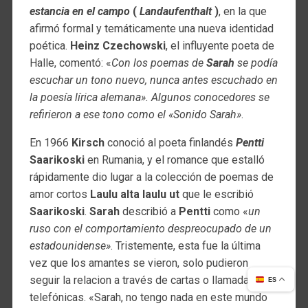
estancia en el campo
(
Landaufenthalt
)
, en la que
afirmó formal y temáticamente una nueva identidad
poética.
Heinz Czechowski
, el influyente poeta de
Halle, comentó: «
Con los poemas de
Sarah
se podía
escuchar un tono nuevo, nunca antes escuchado en
la poesía lírica alemana». Algunos conocedores se
refirieron a ese tono como el «Sonido Sarah»
.
En 1966
Kirsch
conoció al poeta finlandés
Pentti
Saarikoski
en Rumania, y el romance que estalló
rápidamente dio lugar a la colección de poemas de
amor cortos
Laulu alta laulu ut
que le escribió
Saarikoski
.
Sarah
describió a
Pentti
como «
un
ruso con el comportamiento despreocupado de un
estadounidense»
. Tristemente, esta fue la última
vez que los amantes se vieron, solo pudieron
seguir la relacion a través de cartas o llamadas
ES
telefónicas. «Sarah, no tengo nada en este mundo