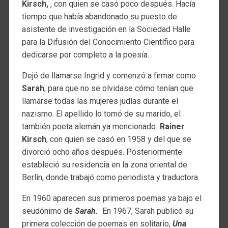
Kirsch,
, con quien se casó poco después. Hacía
tiempo que había abandonado su puesto de
asistente de investigación en la Sociedad Halle
para la Difusión del Conocimiento Científico para
dedicarse por completo a la poesía.
Dejó de llamarse Ingrid y comenzó a firmar como
Sarah
, para que no se olvidase cómo tenían que
llamarse todas las mujeres judías durante el
nazismo. El apellido lo tomó de su marido, el
también poeta alemán ya mencionado
Rainer
Kirsch
, con quien se casó en 1958 y del que se
divorció ocho años después. Posteriormente
estableció su residencia en la zona oriental de
Berlín, donde trabajó como periodista y traductora.
En 1960 aparecen sus primeros poemas ya bajo el
seudónimo de
Sarah.
En 1967, Sarah publicó su
primera colección de poemas en solitario,
Una