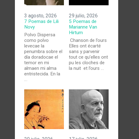
3 agosto, 2026
29 julio, 2026
7 Poemas de Lili
5 Poemas de
Novy
Marianne Van
Hirtum
Polvo Dispersa
como polvo
Chanson de l’ours
levecae la
Elles ont écarté
penumbra sobre el
sans y parvenir
día doradocae el
tout ce qu’elles ont
temor en mi
pu les cloches de
almaen mi alma
la nuit et l’ours …
entristecida. En la
…