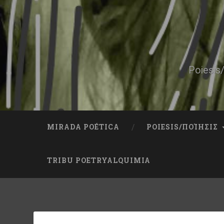
Skip
to
content
Search
Poiesis/
MIRADA POÉTICA
POIESIS/ΠΟΊΗΣΙΣ
TRIBU POETRYALQUIMIA