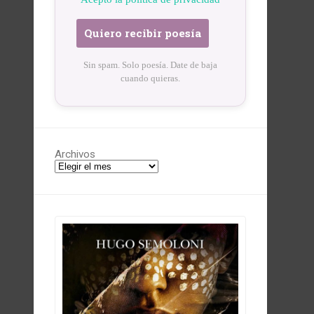
Sin spam. Solo poesía. Date de baja
cuando quieras.
Archivos