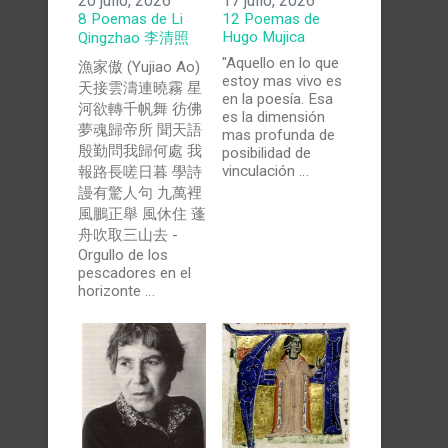
20 julio, 2026
17 julio, 2026
8 Poemas de Li
12 Poemas de
Hugo Mujica
Qingzhao 李清照
"Aquello en lo que
漁家傲 (Yujiao Ao)
estoy mas vivo es
天接雲濤連曉霧 星
en la poesía. Esa
河欲轉千帆舞 彷佛
es la dimensión
夢魂歸帝所 聞天語
mas profunda de
殷勤問我歸何處 我
posibilidad de
vinculación …
報路長嗟日暮 學詩
謾有驚人句 九萬裡
風鵬正舉 風休住 蓬
舟吹取三山去 -
Orgullo de los
pescadores en el
horizonte …