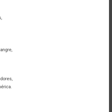
,
sangre,
dores,
mérica.