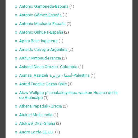
Antonio Gamoneda-España
(1)
Antonio Gómez-España
(1)
Antonio Machado-España
(2)
Antonio Orihuela-España
(2)
Aphra Behn-Inglaterra
(1)
Arnaldo Calveyra-Argentina
(2)
Arthur Rimbaud-Francia
(2)
Ashanti Dinah Orozco -Colombia
(1)
Asmaa Azaizeh أسماء عزايزة-Palestina
(1)
Astrid Fugellie Gezan-Chile
(1)
Ataw Wallpap p’uchukakuyninpa wankan-Huanca del fin
de Atahualpa
(1)
Athena Papadaki-Grecia
(2)
Atukuri Molla-India
(1)
Atukwei Okai-Ghana
(2)
Audre Lorde-EE.UU.
(1)