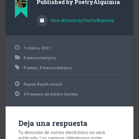
Published by
PoetryAlquimia
View all posts by PoetryAlquimia
1 enero, 2021
Poiesis/ποίησις
Poetas
,
Poiesis/ποίησις
Navegación
Rayen Kvyeh visual
de
entradas
9 Poemas de Emilio Gastón
Deja una respuesta
Tu dirección de correo electrónico no será
publicada.
Los campos obligatorios están