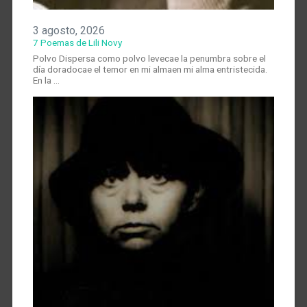
3 agosto, 2026
7 Poemas de Lili Novy
Polvo Dispersa como polvo levecae la penumbra sobre el
día doradocae el temor en mi almaen mi alma entristecida.
En la …