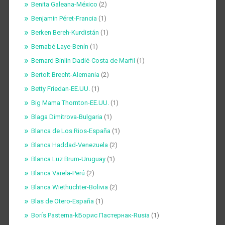
Benita Galeana-México
(2)
Benjamin Péret-Francia
(1)
Berken Bereh-Kurdistán
(1)
Bernabé Laye-Benín
(1)
Bernard Binlin Dadié-Costa de Marfil
(1)
Bertolt Brecht-Alemania
(2)
Betty Friedan-EE.UU.
(1)
Big Mama Thornton-EE.UU.
(1)
Blaga Dimitrova-Bulgaria
(1)
Blanca de Los Rios-España
(1)
Blanca Haddad-Venezuela
(2)
Blanca Luz Brum-Uruguay
(1)
Blanca Varela-Perú
(2)
Blanca Wiethüchter-Bolivia
(2)
Blas de Otero-España
(1)
Borís Pasterna-kБорис Пастернак-Rusia
(1)