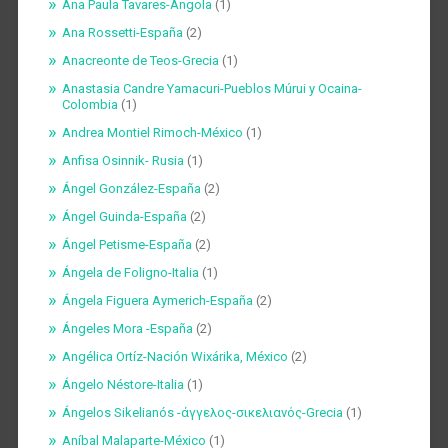
Ana Paula Tavares-Angola
(1)
Ana Rossetti-España
(2)
Anacreonte de Teos-Grecia
(1)
Anastasia Candre Yamacuri-Pueblos Múrui y Ocaina-
Colombia
(1)
Andrea Montiel Rimoch-México
(1)
Anfisa Osinnik- Rusia
(1)
Ángel González-España
(2)
Ángel Guinda-España
(2)
Ángel Petisme-España
(2)
Ángela de Foligno-Italia
(1)
Ángela Figuera Aymerich-España
(2)
Ángeles Mora -España
(2)
Angélica Ortíz-Nación Wixárika, México
(2)
Ángelo Néstore-Italia
(1)
Ángelos Sikelianós -άγγελος-σικελιανός-Grecia
(1)
Aníbal Malaparte-México
(1)