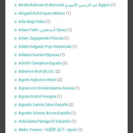
Abdel-Rahman El-Abnoudi-عبد-الرحمن-الأبنودي-Egipto
(1)
Abigael Bohórquez-México
(1)
Ada Negri-Italia
(1)
Adam Fethi -آدم-فتحي-Túnez
(1)
Adam Zagajewski-Polonia
(1)
Adela Delgado Pop-Guatemala
(1)
Adelina Gurrea-Filipinas
(1)
Adolfo Castaños-España
(3)
Adrienne Rich-EE.UU.
(2)
Agnès Agboton-Benín
(2)
Agnes von Krusenstjerna-Suecia
(1)
Agota Kristof-Hungría
(1)
Agustín García Calvo-España
(2)
Agustín Gómez Arcos-España
(1)
Aída Elena Párraga-El Salvador
(1)
Akiko Yosano -与謝野-晶子-Japón
(1)