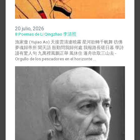
20 julio, 2026
8 Poemas de Li Qingzhao 李清照
漁家傲 (Yujiao Ao) 天接雲濤連曉霧 星河欲轉千帆舞 彷佛
夢魂歸帝所 聞天語 殷勤問我歸何處 我報路長嗟日暮 學詩
謾有驚人句 九萬裡風鵬正舉 風休住 蓬舟吹取三山去 -
Orgullo de los pescadores en el horizonte …