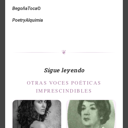
BegoñaToca
©
PoetryAlquimia
❦
Sigue leyendo
OTRAS VOCES POÉTICAS
IMPRESCINDIBLES