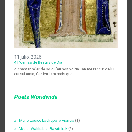
11 julio, 2026
4 Poemas de Beatriz de Dia
A chantar m´er de so qu´eu non volria Tan me rancur de lui
cui sui amia, Car ieu l’am mais que …
Poets Worldwide
Marie-Louise Lachapelle-Francia
(1)
Abd al-Wahhab al-Bayati-Irak
(2)