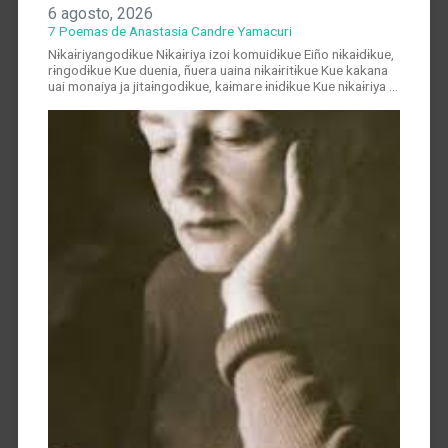
6 agosto, 2026
7 Poemas de Anastasia Candre Yamacuri
Nɨkaɨriyangodɨkue Nɨkaɨriya izoi komuidɨkue Eiño nɨkaɨdɨkue,
rɨngodɨkue Kue duenia, ñuera uaina nɨkaɨritɨkue Kue kakana
uai monaiya ja jitaɨngodɨkue, kaɨmare ɨnɨdɨkue Kue nɨkaɨriya …