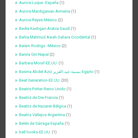
Aurora Luque -España
(1)
Aurora Mardiganian-Armenia
(1)
Aurora Reyes-México
(2)
Badía Kashgari-Arabia Saudí
(1)
Bahia Mahmud Awah-Sahara Occidental
(1)
Balam Rodrigo -México
(2)
Banira Giri-Nepal
(2)
Barbara Moraf-EE.UU.
(1)
Basma Abdel Aziz بسمة-عبد-العزيز-Egipto
(1)
Beat Generation-EE.UU.
(33)
Beatrix Potter-Reino Unido
(1)
Beatriz de Die-Francia
(1)
Beatriz de Nazaret-Bélgica
(1)
Beatriz Vallejos-Argentina
(1)
Belén de Sárraga-España
(1)
bell hooks-EE.UU.
(1)