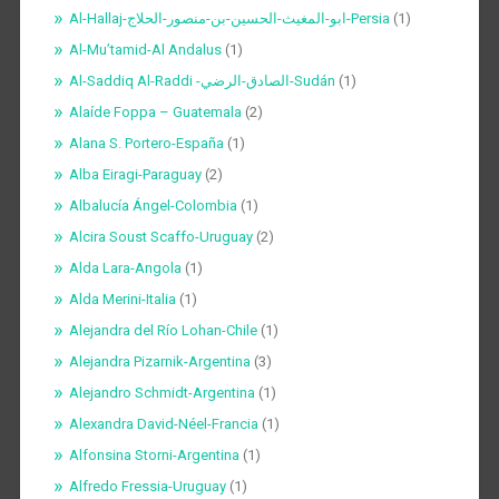
Al-Hallaj-ابو-المغيث-الحسين-بن-منصور-الحلاج-Persia
(1)
Al-Mu’tamid-Al Andalus
(1)
Al-Saddiq Al-Raddi -الصادق-الرضي-Sudán
(1)
Alaíde Foppa – Guatemala
(2)
Alana S. Portero-España
(1)
Alba Eiragi-Paraguay
(2)
Albalucía Ángel-Colombia
(1)
Alcira Soust Scaffo-Uruguay
(2)
Alda Lara-Angola
(1)
Alda Merini-Italia
(1)
Alejandra del Río Lohan-Chile
(1)
Alejandra Pizarnik-Argentina
(3)
Alejandro Schmidt-Argentina
(1)
Alexandra David-Néel-Francia
(1)
Alfonsina Storni-Argentina
(1)
Alfredo Fressia-Uruguay
(1)