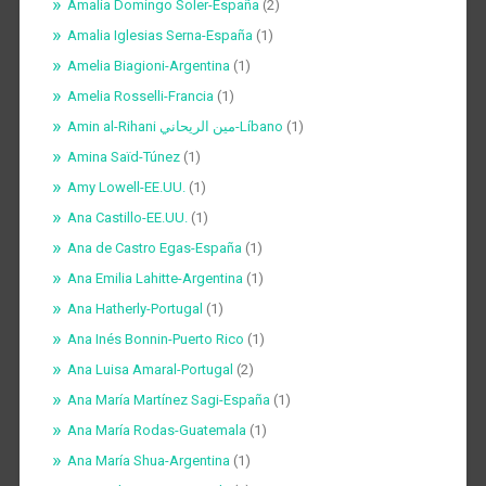
Amalia Domingo Soler-España
(2)
Amalia Iglesias Serna-España
(1)
Amelia Biagioni-Argentina
(1)
Amelia Rosselli-Francia
(1)
Amin al-Rihani مين الريحاني-Líbano
(1)
Amina Saïd-Túnez
(1)
Amy Lowell-EE.UU.
(1)
Ana Castillo-EE.UU.
(1)
Ana de Castro Egas-España
(1)
Ana Emilia Lahitte-Argentina
(1)
Ana Hatherly-Portugal
(1)
Ana Inés Bonnin-Puerto Rico
(1)
Ana Luisa Amaral-Portugal
(2)
Ana María Martínez Sagi-España
(1)
Ana María Rodas-Guatemala
(1)
Ana María Shua-Argentina
(1)