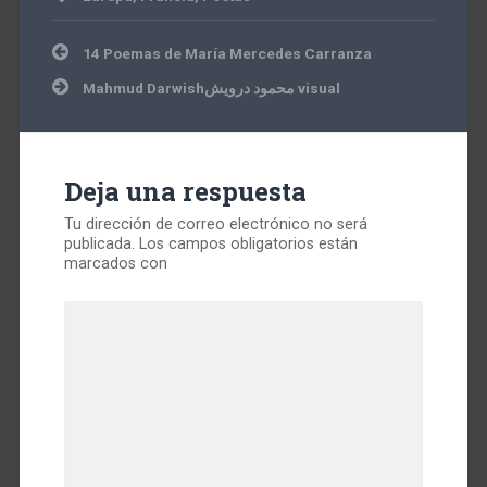
Navegación
14 Poemas de María Mercedes Carranza
de
entradas
Mahmud Darwishمحمود درويش visual
Deja una respuesta
Tu dirección de correo electrónico no será
publicada.
Los campos obligatorios están
marcados con