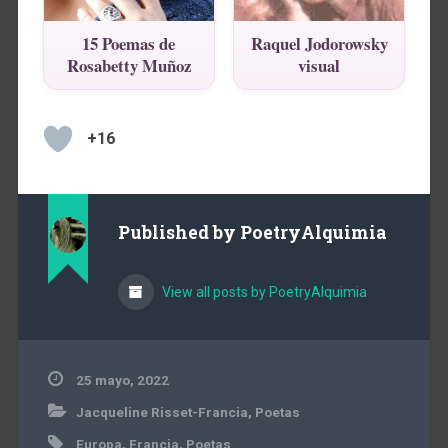
15 Poemas de
Raquel Jodorowsky
Rosabetty Muñoz
visual
+16
Published by
PoetryAlquimia
View all posts by PoetryAlquimia
25 mayo, 2022
Jacqueline Risset-Francia
,
Poetas
Europa
,
Francia
,
Poetas