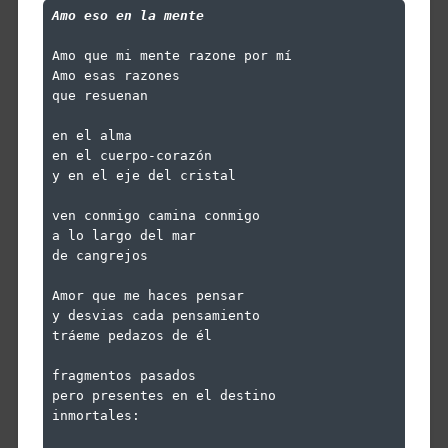
Amo eso en la mente
Amo que mi mente razone por mí

Amo esas razones

que resuenan

en el alma

en el cuerpo-corazón

y en el eje del cristal

ven conmigo camina conmigo

a lo largo del mar

de cangrejos

Amor que me haces pensar

y desvias cada pensamiento

tráeme pedazos de él

fragmentos pasados

pero presentes en el destino

inmortales:
