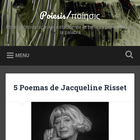
Skip
to
Poiesis/ποίησις
Search
content
Poiesis/ποίησις,manifestación de la belleza por medio de
la palabra
MENU
5 Poemas de Jacqueline Risset