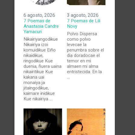
6 agosto, 2026
3 agosto, 2026
7 Poemas de
7 Poemas de Lili
Anastasia Candre
Novy
Yamacuri
Polvo Dispersa
Nɨkaɨriyangodɨkue
como polvo
Nɨkaɨriya izoi
levecae la
komuidɨkue Eiño
penumbra sobre el
nɨkaɨdɨkue,
día doradocae el
rɨngodɨkue Kue
temor en mi
duenia, ñuera uaina
almaen mi alma
nɨkaɨritɨkue Kue
entristecida. En la
kakana uai
…
monaiya ja
jitaɨngodɨkue,
kaɨmare ɨnɨdɨkue
Kue nɨkaɨriya …