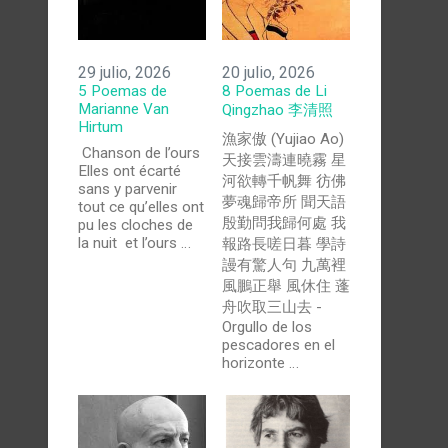
29 julio, 2026
20 julio, 2026
5 Poemas de
8 Poemas de Li
Marianne Van
Qingzhao 李清照
Hirtum
漁家傲 (Yujiao Ao)
Chanson de l’ours
天接雲濤連曉霧 星
Elles ont écarté
河欲轉千帆舞 彷佛
sans y parvenir
夢魂歸帝所 聞天語
tout ce qu’elles ont
殷勤問我歸何處 我
pu les cloches de
la nuit et l’ours …
報路長嗟日暮 學詩
謾有驚人句 九萬裡
風鵬正舉 風休住 蓬
舟吹取三山去 -
Orgullo de los
pescadores en el
horizonte …