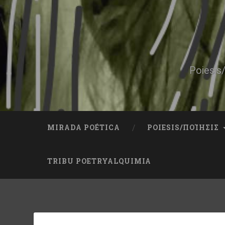
Skip
to
content
Search
Poiesis/
MIRADA POÉTICA
POIESIS/ΠΟΊΗΣΙΣ
TRIBU POETRYALQUIMIA