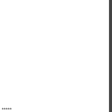
*****