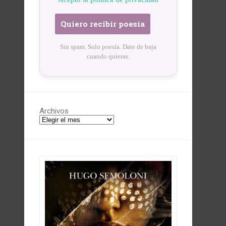
Sin spam. Solo poesía. Date de baja
cuando quieras.
Archivos