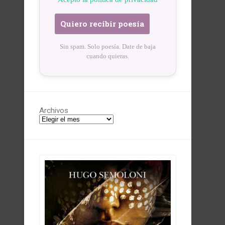
Sin spam. Solo poesía. Date de baja
cuando quieras.
Archivos