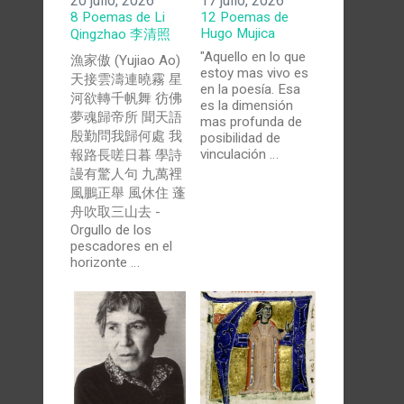
20 julio, 2026
17 julio, 2026
8 Poemas de Li
12 Poemas de
Hugo Mujica
Qingzhao 李清照
"Aquello en lo que
漁家傲 (Yujiao Ao)
estoy mas vivo es
天接雲濤連曉霧 星
en la poesía. Esa
河欲轉千帆舞 彷佛
es la dimensión
夢魂歸帝所 聞天語
mas profunda de
殷勤問我歸何處 我
posibilidad de
vinculación …
報路長嗟日暮 學詩
謾有驚人句 九萬裡
風鵬正舉 風休住 蓬
舟吹取三山去 -
Orgullo de los
pescadores en el
horizonte …