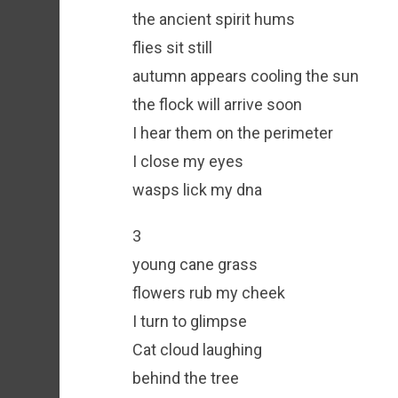
the ancient spirit hums
flies sit still
autumn appears cooling the sun
the flock will arrive soon
I hear them on the perimeter
I close my eyes
wasps lick my dna
3
young cane grass
flowers rub my cheek
I turn to glimpse
Cat cloud laughing
behind the tree