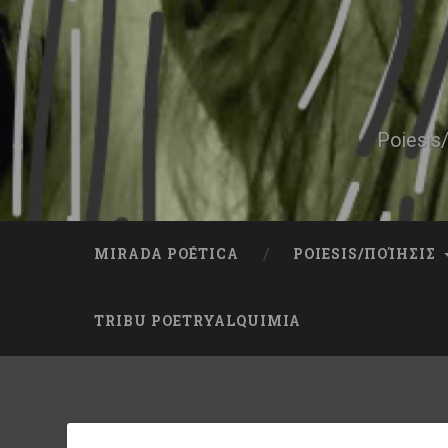
Skip
to
content
Search
Poiesis/
MIRADA POÉTICA
POIESIS/ΠΟΊΗΣΙΣ
TRIBU POETRYALQUIMIA