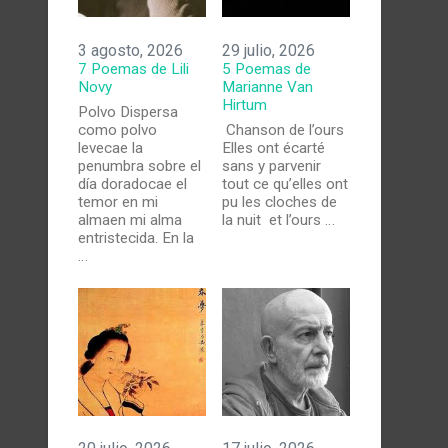
3 agosto, 2026
29 julio, 2026
7 Poemas de Lili
5 Poemas de
Novy
Marianne Van
Hirtum
Polvo Dispersa
como polvo
Chanson de l’ours
levecae la
Elles ont écarté
penumbra sobre el
sans y parvenir
día doradocae el
tout ce qu’elles ont
temor en mi
pu les cloches de
almaen mi alma
la nuit et l’ours …
entristecida. En la
…