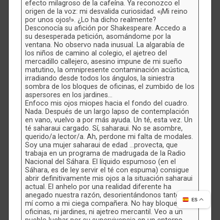
efecto milagroso de la cafeína. Ya reconozco el
origen de la voz: mi desvalida curiosidad. «¡Mi reino
por unos ojos!». ¿Lo ha dicho realmente?
Desconocía su afición por Shakespeare. Accedo a
su desesperada petición, asomándome por la
ventana. No observo nada inusual. La algarabía de
los niños de camino al colegio, el ajetreo del
mercadillo callejero, asesino impune de mi sueño
matutino, la omnipresente contaminación acústica,
irradiando desde todos los ángulos, la siniestra
sombra de los bloques de oficinas, el zumbido de los
aspersores en los jardines…
Enfoco mis ojos miopes hacia el fondo del cuadro.
Nada. Después de un largo lapso de contemplación
en vano, vuelvo a por más ayuda. Un té, esta vez. Un
té saharaui cargado. Sí, saharaui. No se asombre,
querido/a lector/a. Ah, perdone mi falta de modales.
Soy una mujer saharaui de edad …provecta, que
trabaja en un programa de madrugada de la Radio
Nacional del Sáhara. El líquido espumoso (en el
Sáhara, es de ley servir el té con espuma) consigue
abrir definitivamente mis ojos a la situación saharaui
actual. El anhelo por una realidad diferente ha
anegado nuestra razón, desorientándonos tanto a
ES
mí como a mi ciega compañera. No hay bloques de
oficinas, ni jardines, ni ajetreo mercantil. Veo a un