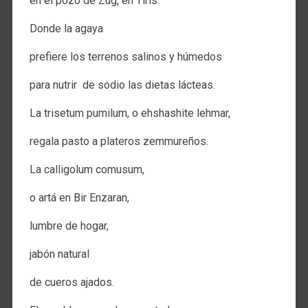
en el pozo de Zug, en Tiris.
Donde la agaya
prefiere los terrenos salinos y húmedos
para nutrir de sodio las dietas lácteas.
La trisetum pumilum, o ehshashite lehmar,
regala pasto a plateros zemmureños.
La calligolum comusum,
o artá en Bir Enzaran,
lumbre de hogar,
jabón natural
de cueros ajados.