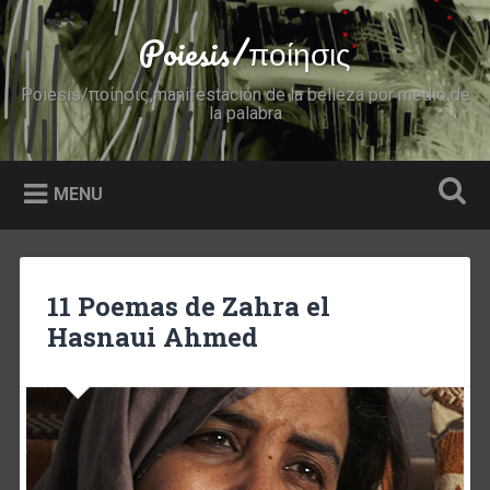
Skip
to
Poiesis/ποίησις
Search
content
Poiesis/ποίησις,manifestación de la belleza por medio de
la palabra
MENU
11 Poemas de Zahra el
Hasnaui Ahmed