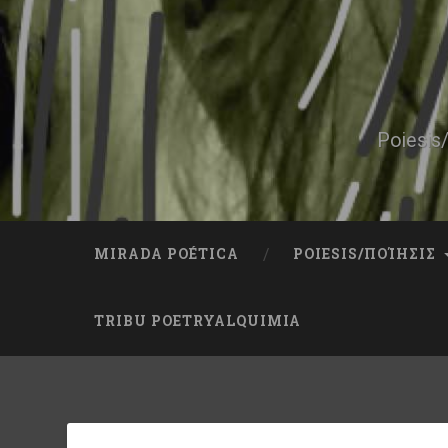
Skip
to
content
Search
Poiesis/
MIRADA POÉTICA
POIESIS/ΠΟΊΗΣΙΣ
TRIBU POETRYALQUIMIA