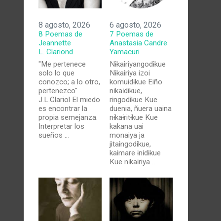
8 agosto, 2026
6 agosto, 2026
8 Poemas de
7 Poemas de
Jeannette
Anastasia Candre
L. Clariond
Yamacuri
"Me pertenece
Nɨkaɨriyangodɨkue
solo lo que
Nɨkaɨriya izoi
conozco; a lo otro,
komuidɨkue Eiño
pertenezco"
nɨkaɨdɨkue,
J.L.Clariol El miedo
rɨngodɨkue Kue
es encontrar la
duenia, ñuera uaina
propia semejanza.
nɨkaɨritɨkue Kue
Interpretar los
kakana uai
sueños …
monaiya ja
jitaɨngodɨkue,
kaɨmare ɨnɨdɨkue
Kue nɨkaɨriya …