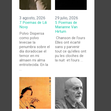
3 agosto, 2026
29 julio, 2026
7 Poemas de Lili
5 Poemas de
Novy
Marianne Van
Hirtum
Polvo Dispersa
como polvo
Chanson de l’ours
levecae la
Elles ont écarté
penumbra sobre el
sans y parvenir
día doradocae el
tout ce qu’elles ont
temor en mi
pu les cloches de
almaen mi alma
la nuit et l’ours …
entristecida. En la
…