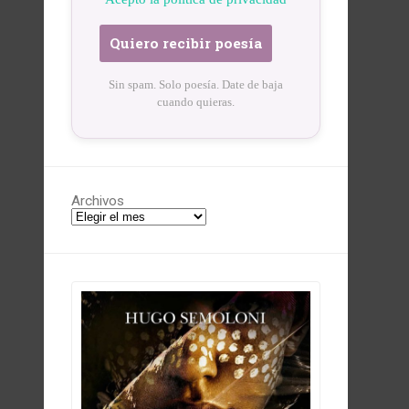
Sin spam. Solo poesía. Date de baja
cuando quieras.
Archivos