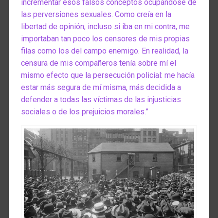
incrementar esos falsos conceptos ocupándose de
las perversiones sexuales. Como creía en la
libertad de opinión, incluso si iba en mi contra, me
importaban tan poco los censores de mis propias
filas como los del campo enemigo. En realidad, la
censura de mis compañeros tenía sobre mí el
mismo efecto que la persecución policial: me hacía
estar más segura de mí misma, más decidida a
defender a todas las víctimas de las injusticias
sociales o de los prejuicios morales.”