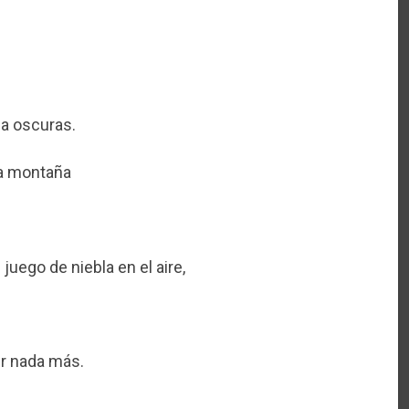
a oscuras.
la montaña
uego de niebla en el aire,
er nada más.