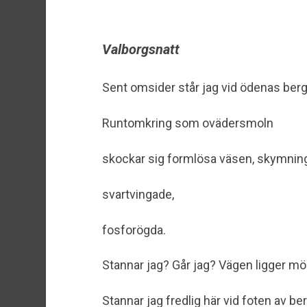
Valborgsnatt
Sent omsider står jag vid ödenas berg
Runtomkring som ovädersmoln
skockar sig formlösa väsen, skymning
svartvingade,
fosforögda.
Stannar jag? Går jag? Vägen ligger mö
Stannar jag fredlig här vid foten av ber