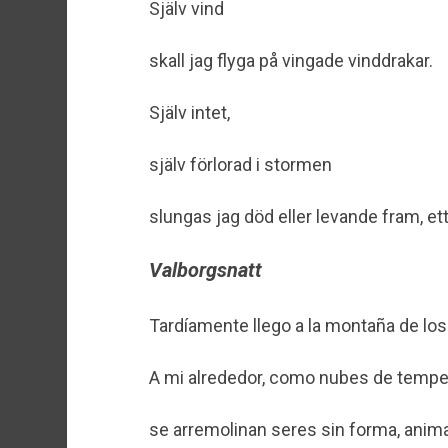
Själv vind
skall jag flyga på vingade vinddrakar.
Själv intet,
själv förlorad i stormen
slungas jag död eller levande fram, et
Valborgsnatt
Tardíamente llego a la montaña de los
A mi alrededor, como nubes de temp
se arremolinan seres sin forma, anim