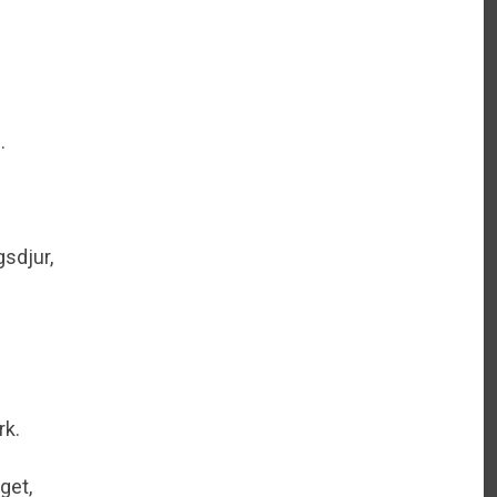
.
sdjur,
rk.
get,