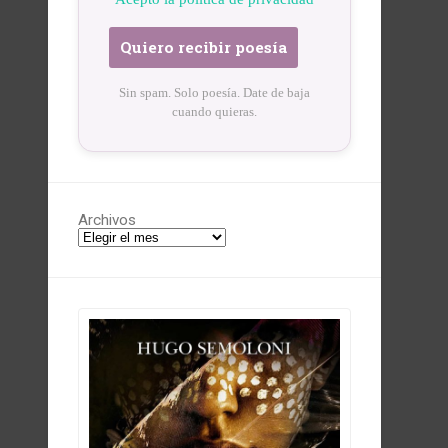
Sin spam. Solo poesía. Date de baja
cuando quieras.
Archivos