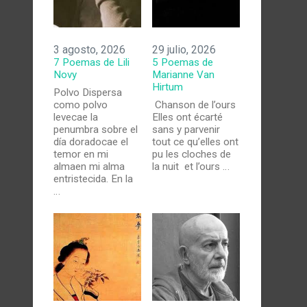
3 agosto, 2026
29 julio, 2026
7 Poemas de Lili
5 Poemas de
Novy
Marianne Van
Hirtum
Polvo Dispersa
como polvo
Chanson de l’ours
levecae la
Elles ont écarté
penumbra sobre el
sans y parvenir
día doradocae el
tout ce qu’elles ont
temor en mi
pu les cloches de
almaen mi alma
la nuit et l’ours …
entristecida. En la
…