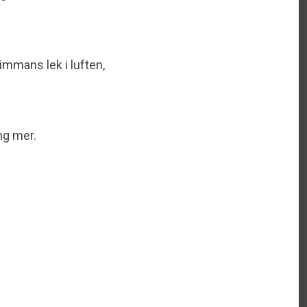
mmans lek i luften,
ing mer.