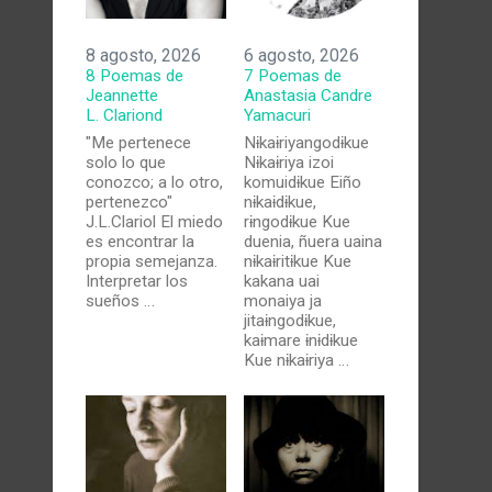
8 agosto, 2026
6 agosto, 2026
8 Poemas de
7 Poemas de
Jeannette
Anastasia Candre
L. Clariond
Yamacuri
"Me pertenece
Nɨkaɨriyangodɨkue
solo lo que
Nɨkaɨriya izoi
conozco; a lo otro,
komuidɨkue Eiño
pertenezco"
nɨkaɨdɨkue,
J.L.Clariol El miedo
rɨngodɨkue Kue
es encontrar la
duenia, ñuera uaina
propia semejanza.
nɨkaɨritɨkue Kue
Interpretar los
kakana uai
sueños …
monaiya ja
jitaɨngodɨkue,
kaɨmare ɨnɨdɨkue
Kue nɨkaɨriya …