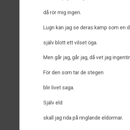
då rör mig ingen.
Lugn kan jag se deras kamp som en di
själv blott ett vilset öga.
Men går jag, går jag, då vet jag ingent
För den som tar de stegen
blir livet saga.
Själv eld
skall jag rida på ringlande eldormar.