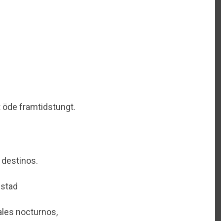
t öde framtidstungt.
 destinos.
estad
ales nocturnos,