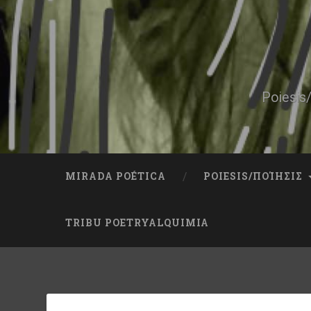
Skip
to
content
Search
Poiesis/
MIRADA POÉTICA
POIESIS/ΠΟΊΗΣΙΣ
TRIBU POETRYALQUIMIA