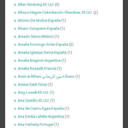
Allen Ginsberg-EE.UU.
(3)
Allison Hegde Coke-Nación Cherokee, EE.UU.
(2)
Alonso De Molina-España
(1)
Álvaro Cunqueiro-España
(1)
Amado Nervo-México
(1)
Amalia Domingo Soler-España
(2)
Amalia Iglesias Serna-España
(1)
Amelia Biagioni-Argentina
(1)
Amelia Rosselli-Francia
(1)
Amin al-Rihani مين الريحاني-Líbano
(1)
Amina Saïd-Túnez
(1)
Amy Lowell-EE.UU.
(1)
Ana Castillo-EE.UU.
(1)
Ana de Castro Egas-España
(1)
Ana Emilia Lahitte-Argentina
(1)
Ana Hatherly-Portugal
(1)