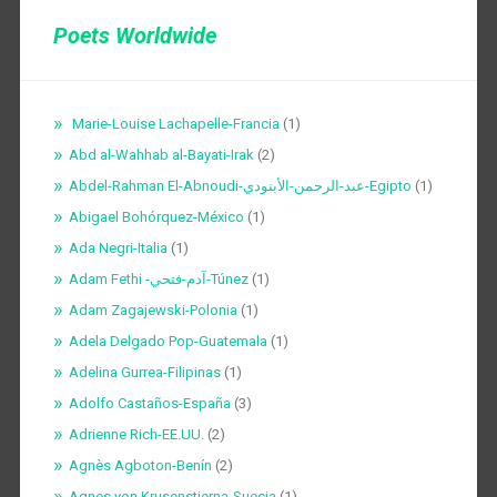
Poets Worldwide
Marie-Louise Lachapelle-Francia
(1)
Abd al-Wahhab al-Bayati-Irak
(2)
Abdel-Rahman El-Abnoudi-عبد-الرحمن-الأبنودي-Egipto
(1)
Abigael Bohórquez-México
(1)
Ada Negri-Italia
(1)
Adam Fethi -آدم-فتحي-Túnez
(1)
Adam Zagajewski-Polonia
(1)
Adela Delgado Pop-Guatemala
(1)
Adelina Gurrea-Filipinas
(1)
Adolfo Castaños-España
(3)
Adrienne Rich-EE.UU.
(2)
Agnès Agboton-Benín
(2)
Agnes von Krusenstjerna-Suecia
(1)