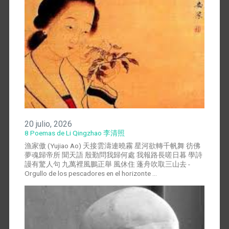
20 julio, 2026
8 Poemas de Li Qingzhao 李清照
漁家傲 (Yujiao Ao) 天接雲濤連曉霧 星河欲轉千帆舞 彷佛
夢魂歸帝所 聞天語 殷勤問我歸何處 我報路長嗟日暮 學詩
謾有驚人句 九萬裡風鵬正舉 風休住 蓬舟吹取三山去 -
Orgullo de los pescadores en el horizonte …