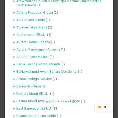
Ataw Wallpap p’uchukakuyninpa wankan-Huanca del fin
de Atahualpa
(1)
Athena Papadaki-Grecia
(2)
Atukuri Molla-India
(1)
Atukwei Okai-Ghana
(2)
Audre Lorde-EE.UU.
(1)
Aurora Luque -España
(1)
Aurora Mardiganian-Armenia
(1)
Aurora Reyes-México
(2)
Badía Kashgari-Arabia Saudí
(1)
Bahia Mahmud Awah-Sahara Occidental
(1)
Balam Rodrigo -México
(2)
Banira Giri-Nepal
(2)
Barbara Moraf-EE.UU.
(1)
Basma Abdel Aziz بسمة-عبد-العزيز-Egipto
(1)
ES
Beat Generation-EE.UU.
(33)
Beatrix Potter-Reino Unido
(1)