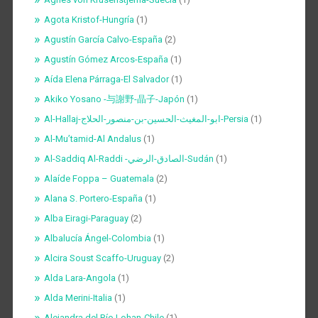
Agota Kristof-Hungría
(1)
Agustín García Calvo-España
(2)
Agustín Gómez Arcos-España
(1)
Aída Elena Párraga-El Salvador
(1)
Akiko Yosano -与謝野-晶子-Japón
(1)
Al-Hallaj-ابو-المغيث-الحسين-بن-منصور-الحلاج-Persia
(1)
Al-Mu’tamid-Al Andalus
(1)
Al-Saddiq Al-Raddi -الصادق-الرضي-Sudán
(1)
Alaíde Foppa – Guatemala
(2)
Alana S. Portero-España
(1)
Alba Eiragi-Paraguay
(2)
Albalucía Ángel-Colombia
(1)
Alcira Soust Scaffo-Uruguay
(2)
Alda Lara-Angola
(1)
Alda Merini-Italia
(1)
Alejandra del Río Lohan-Chile
(1)