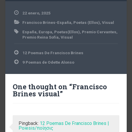
22 enero, 2025
Francisco Brines-España
,
Poetas (Ellos)
,
Visual
España
,
Europa
,
Poetas(Ellos)
,
Premio Cervantes
,
Premio Reina Sofía
,
Visual
Navegación
12 Poemas De Francisco Brines
de
entradas
9 Poemas de Odette Alonso
One thought on “
Francisco
Brines visual
”
Pingback:
12 Poemas De Francisco Brines |
Poiesis/ποίησις