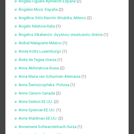
Ángela Figuera Aymerich-España
(2)
Ángeles Mora -España
(2)
Angélica Ortíz-Nación Wixárika, México
(2)
Ángelo Néstore-Italia
(1)
Ángelos Sikelianós -άγγελος-σικελιανός-Grecia
(1)
Aníbal Malaparte-México
(1)
Anise Koltz-Luxemburgo
(1)
Ánite de Tegea-Grecia
(1)
Anna Akhmatova-Rusia
(2)
Anna Maria van Schurman-Alemania
(1)
Anna Świrszczyńska -Polonia
(1)
Anne Carson-Canadá
(2)
Anne Sexton-EE.UU.
(2)
Anne Spencer-EE.UU.
(1)
Anne Waldman-EE.UU.
(2)
Annemarie Schwarzenbach-Suiza
(1)