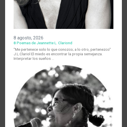
8 agosto, 2026
8 Poemas de Jeannette L. Clariond
"Me pertenece solo lo que conozco; a lo otro, pertenezco"
J.L.Clariol El miedo es encontrar la propia semejanza.
Interpretar los sueños …