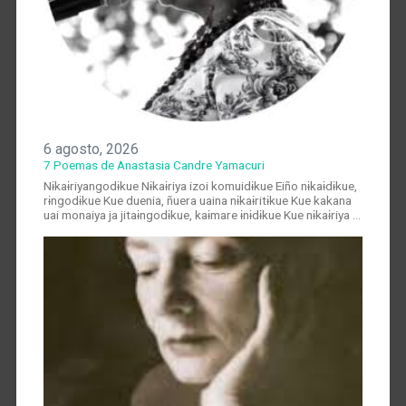
6 agosto, 2026
7 Poemas de Anastasia Candre Yamacuri
Nɨkaɨriyangodɨkue Nɨkaɨriya izoi komuidɨkue Eiño nɨkaɨdɨkue,
rɨngodɨkue Kue duenia, ñuera uaina nɨkaɨritɨkue Kue kakana
uai monaiya ja jitaɨngodɨkue, kaɨmare ɨnɨdɨkue Kue nɨkaɨriya …