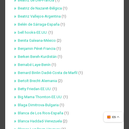
Beatriz de Die-Francia
(1)
Beatriz de Nazaret-Bélgica
(1)
Beatriz Vallejos-Argentina
(1)
Belén de Sárraga-España
(1)
bell hooks-EE.UU.
(1)
Benita Galeana-México
(2)
Benjamin Péret-Francia
(1)
Berken Bereh-Kurdistán
(1)
Bernabé Laye-Benín
(1)
Bernard Binlin Dadié-Costa de Marfil
(1)
Bertolt Brecht-Alemania
(2)
Betty Friedan-EE.UU.
(1)
Big Mama Thornton-EE.UU.
(1)
Blaga Dimitrova-Bulgaria
(1)
Blanca de Los Rios-España
(1)
ES
Blanca Haddad-Venezuela
(2)