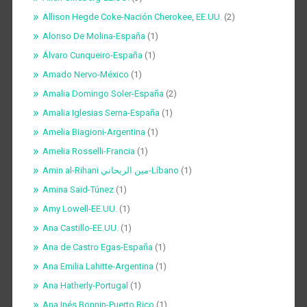
Allison Hegde Coke-Nación Cherokee, EE.UU.
(2)
Alonso De Molina-España
(1)
Álvaro Cunqueiro-España
(1)
Amado Nervo-México
(1)
Amalia Domingo Soler-España
(2)
Amalia Iglesias Serna-España
(1)
Amelia Biagioni-Argentina
(1)
Amelia Rosselli-Francia
(1)
Amin al-Rihani مين الريحاني-Líbano
(1)
Amina Saïd-Túnez
(1)
Amy Lowell-EE.UU.
(1)
Ana Castillo-EE.UU.
(1)
Ana de Castro Egas-España
(1)
Ana Emilia Lahitte-Argentina
(1)
Ana Hatherly-Portugal
(1)
Ana Inés Bonnin-Puerto Rico
(1)