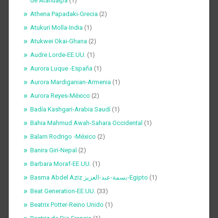
de Atahualpa
(1)
Athena Papadaki-Grecia
(2)
Atukuri Molla-India
(1)
Atukwei Okai-Ghana
(2)
Audre Lorde-EE.UU.
(1)
Aurora Luque -España
(1)
Aurora Mardiganian-Armenia
(1)
Aurora Reyes-México
(2)
Badía Kashgari-Arabia Saudí
(1)
Bahia Mahmud Awah-Sahara Occidental
(1)
Balam Rodrigo -México
(2)
Banira Giri-Nepal
(2)
Barbara Moraf-EE.UU.
(1)
Basma Abdel Aziz بسمة-عبد-العزيز-Egipto
(1)
Beat Generation-EE.UU.
(33)
Beatrix Potter-Reino Unido
(1)