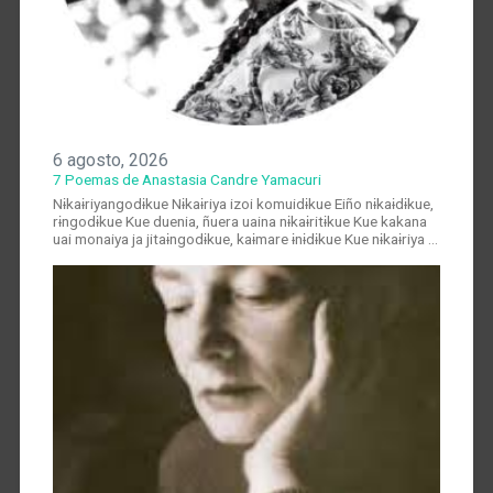
6 agosto, 2026
7 Poemas de Anastasia Candre Yamacuri
Nɨkaɨriyangodɨkue Nɨkaɨriya izoi komuidɨkue Eiño nɨkaɨdɨkue,
rɨngodɨkue Kue duenia, ñuera uaina nɨkaɨritɨkue Kue kakana
uai monaiya ja jitaɨngodɨkue, kaɨmare ɨnɨdɨkue Kue nɨkaɨriya …