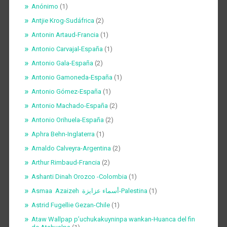
Anónimo
(1)
Antjie Krog-Sudáfrica
(2)
Antonin Artaud-Francia
(1)
Antonio Carvajal-España
(1)
Antonio Gala-España
(2)
Antonio Gamoneda-España
(1)
Antonio Gómez-España
(1)
Antonio Machado-España
(2)
Antonio Orihuela-España
(2)
Aphra Behn-Inglaterra
(1)
Arnaldo Calveyra-Argentina
(2)
Arthur Rimbaud-Francia
(2)
Ashanti Dinah Orozco -Colombia
(1)
Asmaa Azaizeh أسماء عزايزة-Palestina
(1)
Astrid Fugellie Gezan-Chile
(1)
Ataw Wallpap p’uchukakuyninpa wankan-Huanca del fin