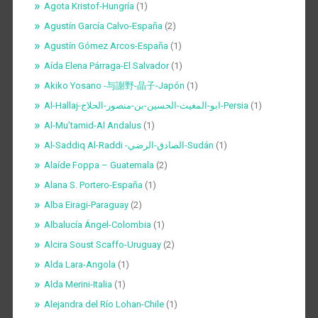
Agota Kristof-Hungría
(1)
Agustín García Calvo-España
(2)
Agustín Gómez Arcos-España
(1)
Aída Elena Párraga-El Salvador
(1)
Akiko Yosano -与謝野-晶子-Japón
(1)
Al-Hallaj-ابو-المغيث-الحسين-بن-منصور-الحلاج-Persia
(1)
Al-Mu’tamid-Al Andalus
(1)
Al-Saddiq Al-Raddi -الصادق-الرضي-Sudán
(1)
Alaíde Foppa – Guatemala
(2)
Alana S. Portero-España
(1)
Alba Eiragi-Paraguay
(2)
Albalucía Ángel-Colombia
(1)
Alcira Soust Scaffo-Uruguay
(2)
Alda Lara-Angola
(1)
Alda Merini-Italia
(1)
Alejandra del Río Lohan-Chile
(1)