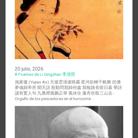
20 julio, 2026
8 Poemas de Li Qingzhao 李清照
漁家傲 (Yujiao Ao) 天接雲濤連曉霧 星河欲轉千帆舞 彷佛
夢魂歸帝所 聞天語 殷勤問我歸何處 我報路長嗟日暮 學詩
謾有驚人句 九萬裡風鵬正舉 風休住 蓬舟吹取三山去 -
Orgullo de los pescadores en el horizonte …