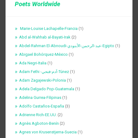
Poets Worldwide
Marie-Louise Lachapelle-Francia
(1)
Abd al-Wahhab al-Bayati-Irak
(2)
Abdel-Rahman El-Abnoudi-عبد-الرحمن-الأبنودي-Egipto
(1)
Abigael Bohórquez-México
(1)
Ada Negri-Italia
(1)
Adam Fethi -آدم-فتحي-Túnez
(1)
Adam Zagajewski-Polonia
(1)
Adela Delgado Pop-Guatemala
(1)
Adelina Gurrea-Filipinas
(1)
Adolfo Castaños-España
(3)
Adrienne Rich-EE.UU.
(2)
Agnès Agboton-Benín
(2)
Agnes von Krusenstjerna-Suecia
(1)