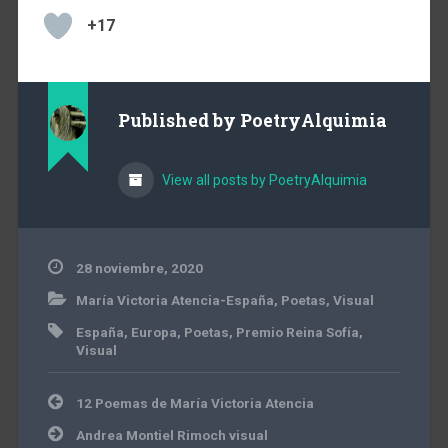
+17
Published by
PoetryAlquimia
View all posts by PoetryAlquimia
28 noviembre, 2020
María Victoria Atencia-España
,
Poetas
,
Visual
España
,
Europa
,
Poetas
,
Premio Reina Sofía
,
Visual
Navegación
12 Poemas de María Victoria Atencia
de
entradas
Andrea Montiel Rimoch visual