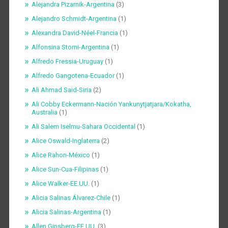
Alejandra Pizarnik-Argentina
(3)
Alejandro Schmidt-Argentina
(1)
Alexandra David-Néel-Francia
(1)
Alfonsina Storni-Argentina
(1)
Alfredo Fressia-Uruguay
(1)
Alfredo Gangotena-Ecuador
(1)
Ali Ahmad Said-Siria
(2)
Ali Cobby Eckermann-Nación Yankunytjatjara/Kokatha,
Australia
(1)
Ali Salem Iselmu-Sahara Occidental
(1)
Alice Oswald-Inglaterra
(2)
Alice Rahon-México
(1)
Alice Sun-Cua-Filipinas
(1)
Alice Walker-EE.UU.
(1)
Alicia Salinas Álvarez-Chile
(1)
Alicia Salinas-Argentina
(1)
Allen Ginsberg-EE.UU.
(3)