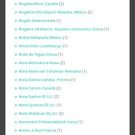
Ángeles Mora -España
(2)
Angélica Ortíz-Nación Wixárika, México
(2)
Ángelo Néstore-Italia
(1)
Ángelos Sikelianós -άγγελος-σικελιανός-Grecia
(1)
Aníbal Malaparte-México
(1)
Anise Koltz-Luxemburgo
(1)
Ánite de Tegea-Grecia
(1)
Anna Akhmatova-Rusia
(2)
Anna Maria van Schurman-Alemania
(1)
Anna Świrszczyńska -Polonia
(1)
Anne Carson-Canadá
(2)
Anne Sexton-EE.UU.
(2)
Anne Spencer-EE.UU.
(1)
Anne Waldman-EE.UU.
(2)
Annemarie Schwarzenbach-Suiza
(1)
Annie Le Brun-Francia
(1)