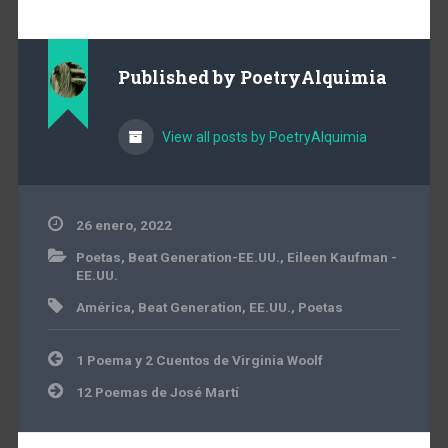
Published by
PoetryAlquimia
View all posts by PoetryAlquimia
26 enero, 2022
Poetas
,
Beat Generation-EE.UU.
,
Eileen Kaufman -
EE.UU.
América
,
Beat Generation
,
EE.UU.
,
Poetas
Navegación
1 Poema y 2 Cuentos de Virginia Woolf
de
entradas
12 Poemas de José Martí