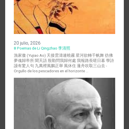
20 julio, 2026
8 Poemas de Li Qingzhao 李清照
漁家傲 (Yujiao Ao) 天接雲濤連曉霧 星河欲轉千帆舞 彷佛
夢魂歸帝所 聞天語 殷勤問我歸何處 我報路長嗟日暮 學詩
謾有驚人句 九萬裡風鵬正舉 風休住 蓬舟吹取三山去 -
Orgullo de los pescadores en el horizonte …