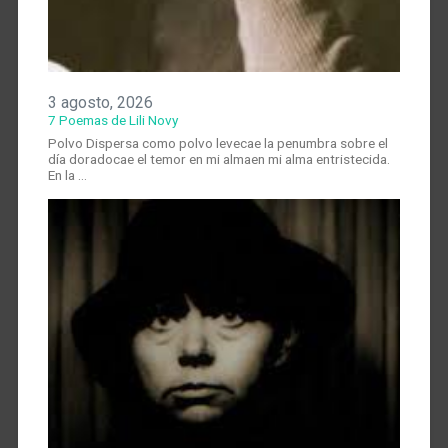
3 agosto, 2026
7 Poemas de Lili Novy
Polvo Dispersa como polvo levecae la penumbra sobre el
día doradocae el temor en mi almaen mi alma entristecida.
En la …