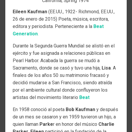
California, Spring 1974
Eileen Kaufman
(EE.UU., 1922- Richmond, EE.UU.,
26 de enero de 2015) Poeta, música, escritora,
editora y periodista. Perteneciente a la
Beat
Generation
.
Durante la Segunda Guerra Mundial se alistó en el
ejército y fue asignada a relaciones públicas en
Pearl Harbor. Acabada la guerra se mudó a
Sacramento, donde se casó y tuvo una hija,
Lisa
. A
finales de los años 50 su matrimonio fracasó y
decidió mudarse a San Francisco, siendo atraída
por el ambiente cultural donde confluyeron los
artistas del movimiento literario
Beat
En 1958 conoció al poeta
Bob Kaufman
y después
de un mes se casaron y en 1959 tuvieron un hijo, a
quien llaman
Parke
r en honor del músico
Charlie
Parker
.
Eileen
participó en la fundación de la