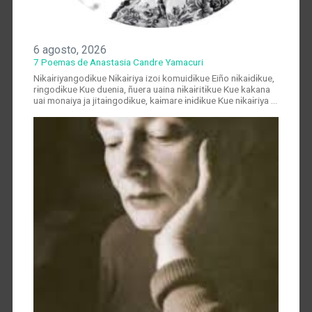
6 agosto, 2026
7 Poemas de Anastasia Candre Yamacuri
Nɨkaɨriyangodɨkue Nɨkaɨriya izoi komuidɨkue Eiño nɨkaɨdɨkue,
rɨngodɨkue Kue duenia, ñuera uaina nɨkaɨritɨkue Kue kakana
uai monaiya ja jitaɨngodɨkue, kaɨmare ɨnɨdɨkue Kue nɨkaɨriya …