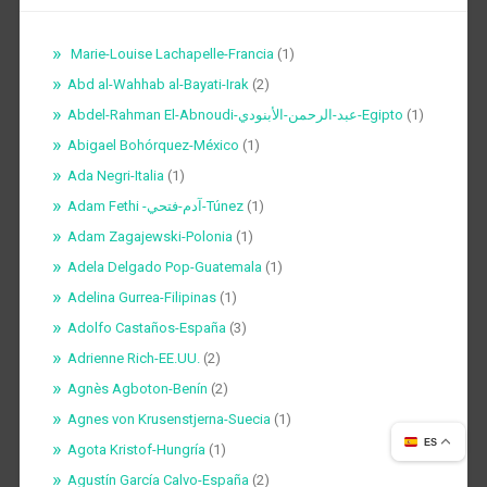
Marie-Louise Lachapelle-Francia
(1)
Abd al-Wahhab al-Bayati-Irak
(2)
Abdel-Rahman El-Abnoudi-عبد-الرحمن-الأبنودي-Egipto
(1)
Abigael Bohórquez-México
(1)
Ada Negri-Italia
(1)
Adam Fethi -آدم-فتحي-Túnez
(1)
Adam Zagajewski-Polonia
(1)
Adela Delgado Pop-Guatemala
(1)
Adelina Gurrea-Filipinas
(1)
Adolfo Castaños-España
(3)
Adrienne Rich-EE.UU.
(2)
Agnès Agboton-Benín
(2)
Agnes von Krusenstjerna-Suecia
(1)
ES
Agota Kristof-Hungría
(1)
Agustín García Calvo-España
(2)