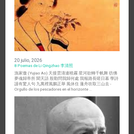
20 julio, 2026
8 Poemas de Li Qingzhao 李清照
漁家傲 (Yujiao Ao) 天接雲濤連曉霧 星河欲轉千帆舞 彷佛
夢魂歸帝所 聞天語 殷勤問我歸何處 我報路長嗟日暮 學詩
謾有驚人句 九萬裡風鵬正舉 風休住 蓬舟吹取三山去 -
Orgullo de los pescadores en el horizonte …