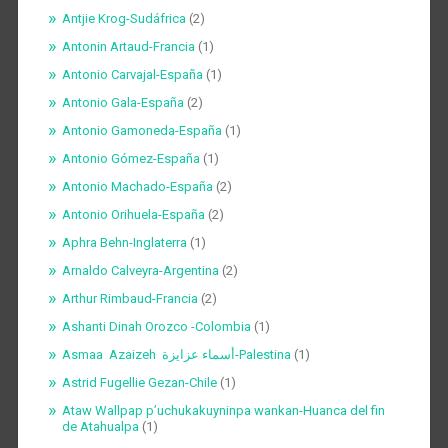
Antjie Krog-Sudáfrica
(2)
Antonin Artaud-Francia
(1)
Antonio Carvajal-España
(1)
Antonio Gala-España
(2)
Antonio Gamoneda-España
(1)
Antonio Gómez-España
(1)
Antonio Machado-España
(2)
Antonio Orihuela-España
(2)
Aphra Behn-Inglaterra
(1)
Arnaldo Calveyra-Argentina
(2)
Arthur Rimbaud-Francia
(2)
Ashanti Dinah Orozco -Colombia
(1)
Asmaa Azaizeh أسماء عزايزة-Palestina
(1)
Astrid Fugellie Gezan-Chile
(1)
Ataw Wallpap p’uchukakuyninpa wankan-Huanca del fin
de Atahualpa
(1)