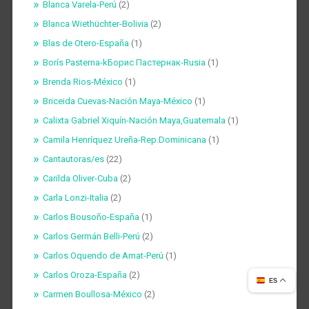
Blanca Varela-Perú
(2)
Blanca Wiethüchter-Bolivia
(2)
Blas de Otero-España
(1)
Borís Pasterna-kБорис Пастернак-Rusia
(1)
Brenda Rios-México
(1)
Briceida Cuevas-Nación Maya-México
(1)
Calixta Gabriel Xiquín-Nación Maya,Guatemala
(1)
Camila Henríquez Ureña-Rep.Dominicana
(1)
Cantautoras/es
(22)
Carilda Oliver-Cuba
(2)
Carla Lonzi-Italia
(2)
Carlos Bousoño-España
(1)
Carlos Germán Belli-Perú
(2)
Carlos Oquendo de Amat-Perú
(1)
Carlos Oroza-España
(2)
ES
Carmen Boullosa-México
(2)