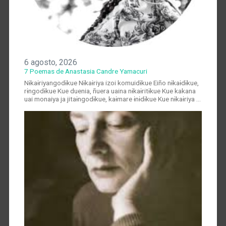
6 agosto, 2026
7 Poemas de Anastasia Candre Yamacuri
Nɨkaɨriyangodɨkue Nɨkaɨriya izoi komuidɨkue Eiño nɨkaɨdɨkue,
rɨngodɨkue Kue duenia, ñuera uaina nɨkaɨritɨkue Kue kakana
uai monaiya ja jitaɨngodɨkue, kaɨmare ɨnɨdɨkue Kue nɨkaɨriya …