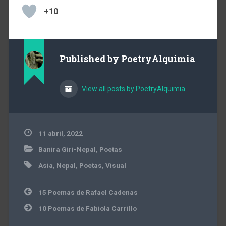
+10
Published by
PoetryAlquimia
View all posts by PoetryAlquimia
11 abril, 2022
Banira Giri-Nepal
,
Poetas
Asia
,
Nepal
,
Poetas
,
Visual
Navegación
15 Poemas de Rafael Cadenas
de
entradas
10 Poemas de Fabiola Carrillo