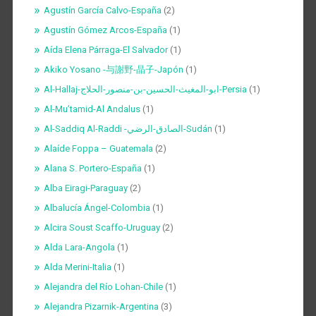
Agustín García Calvo-España
(2)
Agustín Gómez Arcos-España
(1)
Aída Elena Párraga-El Salvador
(1)
Akiko Yosano -与謝野-晶子-Japón
(1)
Al-Hallaj-ابو-المغيث-الحسين-بن-منصور-الحلاج-Persia
(1)
Al-Mu’tamid-Al Andalus
(1)
Al-Saddiq Al-Raddi -الصادق-الرضي-Sudán
(1)
Alaíde Foppa – Guatemala
(2)
Alana S. Portero-España
(1)
Alba Eiragi-Paraguay
(2)
Albalucía Ángel-Colombia
(1)
Alcira Soust Scaffo-Uruguay
(2)
Alda Lara-Angola
(1)
Alda Merini-Italia
(1)
Alejandra del Río Lohan-Chile
(1)
Alejandra Pizarnik-Argentina
(3)