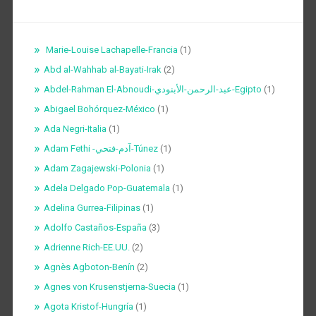
Marie-Louise Lachapelle-Francia
(1)
Abd al-Wahhab al-Bayati-Irak
(2)
Abdel-Rahman El-Abnoudi-عبد-الرحمن-الأبنودي-Egipto
(1)
Abigael Bohórquez-México
(1)
Ada Negri-Italia
(1)
Adam Fethi -آدم-فتحي-Túnez
(1)
Adam Zagajewski-Polonia
(1)
Adela Delgado Pop-Guatemala
(1)
Adelina Gurrea-Filipinas
(1)
Adolfo Castaños-España
(3)
Adrienne Rich-EE.UU.
(2)
Agnès Agboton-Benín
(2)
Agnes von Krusenstjerna-Suecia
(1)
Agota Kristof-Hungría
(1)