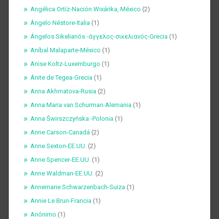
Angélica Ortíz-Nación Wixárika, México
(2)
Ángelo Néstore-Italia
(1)
Ángelos Sikelianós -άγγελος-σικελιανός-Grecia
(1)
Aníbal Malaparte-México
(1)
Anise Koltz-Luxemburgo
(1)
Ánite de Tegea-Grecia
(1)
Anna Akhmatova-Rusia
(2)
Anna Maria van Schurman-Alemania
(1)
Anna Świrszczyńska -Polonia
(1)
Anne Carson-Canadá
(2)
Anne Sexton-EE.UU.
(2)
Anne Spencer-EE.UU.
(1)
Anne Waldman-EE.UU.
(2)
Annemarie Schwarzenbach-Suiza
(1)
Annie Le Brun-Francia
(1)
Anónimo
(1)