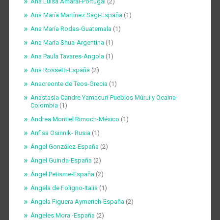
Ana Luisa Amaral-Portugal
(2)
Ana María Martínez Sagi-España
(1)
Ana María Rodas-Guatemala
(1)
Ana María Shua-Argentina
(1)
Ana Paula Tavares-Angola
(1)
Ana Rossetti-España
(2)
Anacreonte de Teos-Grecia
(1)
Anastasia Candre Yamacuri-Pueblos Múrui y Ocaina-
Colombia
(1)
Andrea Montiel Rimoch-México
(1)
Anfisa Osinnik- Rusia
(1)
Ángel González-España
(2)
Ángel Guinda-España
(2)
Ángel Petisme-España
(2)
Ángela de Foligno-Italia
(1)
Ángela Figuera Aymerich-España
(2)
Ángeles Mora -España
(2)