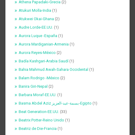
Athena Papadaki-Grecia
(2)
Atukuri Molla-India
(1)
Atukwei Okai-Ghana
(2)
Audre Lorde-EE.UU.
(1)
Aurora Luque -España
(1)
Aurora Mardiganian-Armenia
(1)
Aurora Reyes-México
(2)
Badía Kashgari-Arabia Saudí
(1)
Bahia Mahmud Awah-Sahara Occidental
(1)
Balam Rodrigo -México
(2)
Banira Giri-Nepal
(2)
Barbara Moraf-EE.UU.
(1)
Basma Abdel Aziz بسمة-عبد-العزيز-Egipto
(1)
Beat Generation-EE.UU.
(33)
Beatrix Potter-Reino Unido
(1)
Beatriz de Die-Francia
(1)