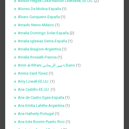
Allison Hegde Coke-Nación Cherokee, EE.UU.
(2)
Alonso De Molina-España
(1)
Álvaro Cunqueiro-España
(1)
Amado Nervo-México
(1)
Amalia Domingo Soler-España
(2)
Amalia Iglesias Serna-España
(1)
Amelia Biagioni-Argentina
(1)
Amelia Rosselli-Francia
(1)
Amin al-Rihani مين الريحاني-Líbano
(1)
Amina Saïd-Túnez
(1)
Amy Lowell-EE.UU.
(1)
Ana Castillo-EE.UU.
(1)
Ana de Castro Egas-España
(1)
Ana Emilia Lahitte-Argentina
(1)
Ana Hatherly-Portugal
(1)
Ana Inés Bonnin-Puerto Rico
(1)