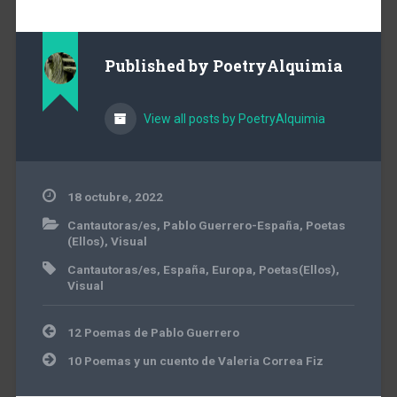
Published by
PoetryAlquimia
View all posts by PoetryAlquimia
18 octubre, 2022
Cantautoras/es
,
Pablo Guerrero-España
,
Poetas
(Ellos)
,
Visual
Cantautoras/es
,
España
,
Europa
,
Poetas(Ellos)
,
Visual
Navegación
12 Poemas de Pablo Guerrero
de
entradas
10 Poemas y un cuento de Valeria Correa Fiz