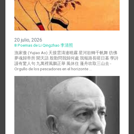
20 julio, 2026
8 Poemas de Li Qingzhao 李清照
漁家傲 (Yujiao Ao) 天接雲濤連曉霧 星河欲轉千帆舞 彷佛
夢魂歸帝所 聞天語 殷勤問我歸何處 我報路長嗟日暮 學詩
謾有驚人句 九萬裡風鵬正舉 風休住 蓬舟吹取三山去 -
Orgullo de los pescadores en el horizonte …