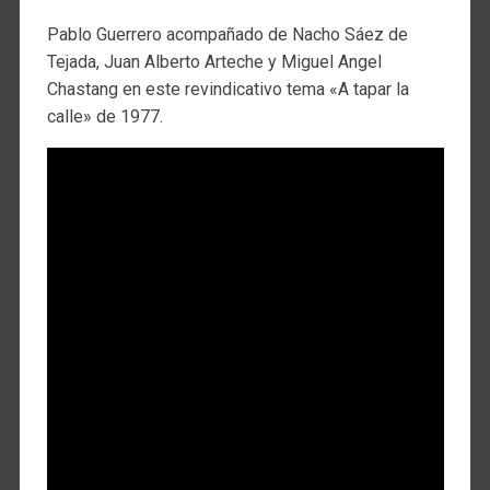
Pablo Guerrero acompañado de Nacho Sáez de
Tejada, Juan Alberto Arteche y Miguel Angel
Chastang en este revindicativo tema «A tapar la
calle» de 1977.