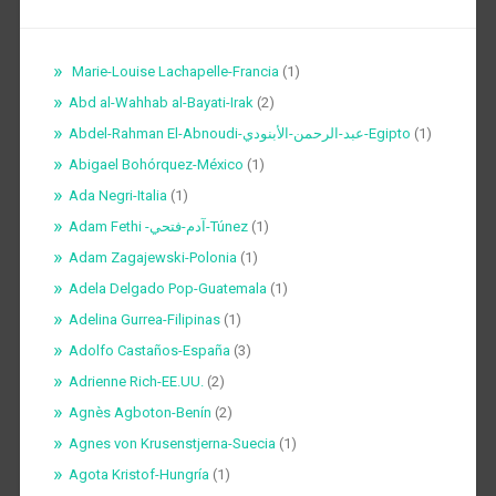
Marie-Louise Lachapelle-Francia
(1)
Abd al-Wahhab al-Bayati-Irak
(2)
Abdel-Rahman El-Abnoudi-عبد-الرحمن-الأبنودي-Egipto
(1)
Abigael Bohórquez-México
(1)
Ada Negri-Italia
(1)
Adam Fethi -آدم-فتحي-Túnez
(1)
Adam Zagajewski-Polonia
(1)
Adela Delgado Pop-Guatemala
(1)
Adelina Gurrea-Filipinas
(1)
Adolfo Castaños-España
(3)
Adrienne Rich-EE.UU.
(2)
Agnès Agboton-Benín
(2)
Agnes von Krusenstjerna-Suecia
(1)
Agota Kristof-Hungría
(1)