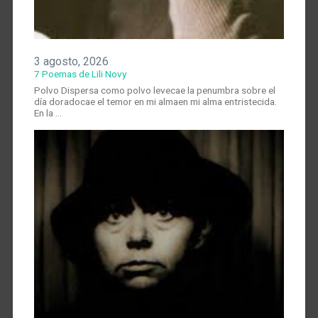
3 agosto, 2026
7 Poemas de Lili Novy
Polvo Dispersa como polvo levecae la penumbra sobre el
día doradocae el temor en mi almaen mi alma entristecida.
En la …