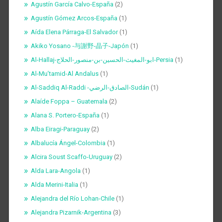
Agustín García Calvo-España
(2)
Agustín Gómez Arcos-España
(1)
Aída Elena Párraga-El Salvador
(1)
Akiko Yosano -与謝野-晶子-Japón
(1)
Al-Hallaj-ابو-المغيث-الحسين-بن-منصور-الحلاج-Persia
(1)
Al-Mu’tamid-Al Andalus
(1)
Al-Saddiq Al-Raddi -الصادق-الرضي-Sudán
(1)
Alaíde Foppa – Guatemala
(2)
Alana S. Portero-España
(1)
Alba Eiragi-Paraguay
(2)
Albalucía Ángel-Colombia
(1)
Alcira Soust Scaffo-Uruguay
(2)
Alda Lara-Angola
(1)
Alda Merini-Italia
(1)
Alejandra del Río Lohan-Chile
(1)
Alejandra Pizarnik-Argentina
(3)