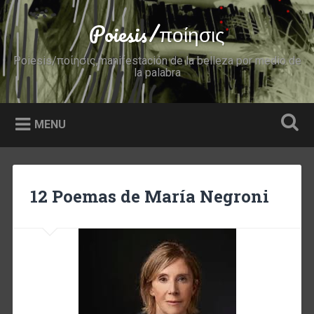
Skip
to
Poiesis/ποίησις
Search
content
Poiesis/ποίησις,manifestación de la belleza por medio de
la palabra
MENU
12 Poemas de María Negroni