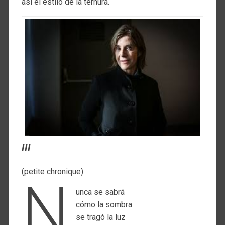
así el estilo de la ternura.
III
(petite chronique)
n
unca se sabrá
cómo la sombra
se tragó la luz