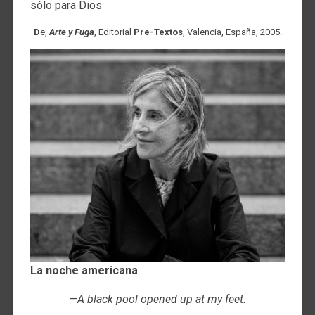
sólo para Dios
D
e,
Arte y Fuga
, Editorial
Pre-Textos
, Valencia, España, 2005.
La noche americana
—
A black pool opened up at my feet.