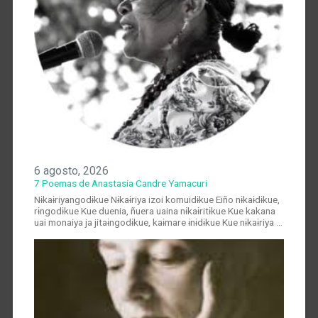
6 agosto, 2026
7 Poemas de Anastasia Candre Yamacuri
Nɨkaɨriyangodɨkue Nɨkaɨriya izoi komuidɨkue Eiño nɨkaɨdɨkue,
rɨngodɨkue Kue duenia, ñuera uaina nɨkaɨritɨkue Kue kakana
uai monaiya ja jitaɨngodɨkue, kaɨmare ɨnɨdɨkue Kue nɨkaɨriya …