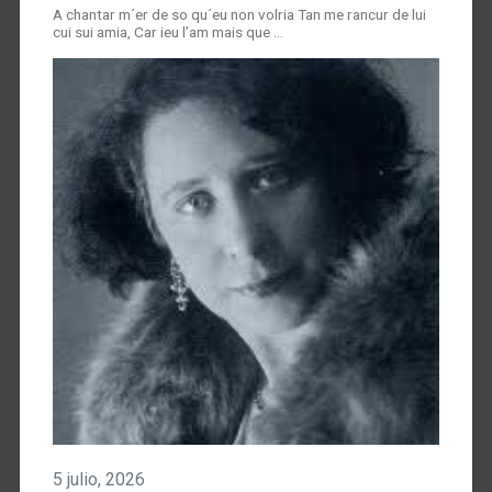
A chantar m´er de so qu´eu non volria Tan me rancur de lui
cui sui amia, Car ieu l’am mais que …
5 julio, 2026