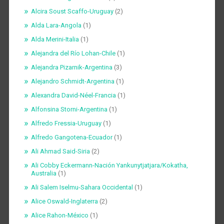
Alcira Soust Scaffo-Uruguay
(2)
Alda Lara-Angola
(1)
Alda Merini-Italia
(1)
Alejandra del Río Lohan-Chile
(1)
Alejandra Pizarnik-Argentina
(3)
Alejandro Schmidt-Argentina
(1)
Alexandra David-Néel-Francia
(1)
Alfonsina Storni-Argentina
(1)
Alfredo Fressia-Uruguay
(1)
Alfredo Gangotena-Ecuador
(1)
Ali Ahmad Said-Siria
(2)
Ali Cobby Eckermann-Nación Yankunytjatjara/Kokatha,
Australia
(1)
Ali Salem Iselmu-Sahara Occidental
(1)
Alice Oswald-Inglaterra
(2)
Alice Rahon-México
(1)