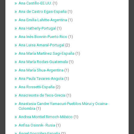
Ana Castillo-EE.UU.
(1)
Ana de Castro Egas-España
(1)
Ana Emilia Lahitte-Argentina
(1)
Ana Hatherly-Portugal
(1)
Ana Inés Bonnin-Puerto Rico
(1)
Ana Luisa Amaral-Portugal
(2)
Ana María Martínez Sagi-España
(1)
Ana María Rodas-Guatemala
(1)
Ana María Shua-Argentina
(1)
Ana Paula Tavares-Angola
(1)
Ana Rossetti-España
(2)
Anacreonte de Teos-Grecia
(1)
Anastasia Candre Yamacuri-Pueblos Múrui y Ocaina-
Colombia
(1)
Andrea Montiel Rimoch-México
(1)
Anfisa Osinnik- Rusia
(1)
Ángel González-España
(2)