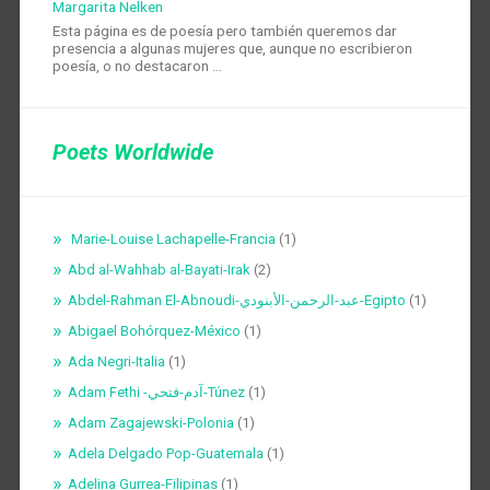
Margarita Nelken
Esta página es de poesía pero también queremos dar
presencia a algunas mujeres que, aunque no escribieron
poesía, o no destacaron …
Poets Worldwide
Marie-Louise Lachapelle-Francia
(1)
Abd al-Wahhab al-Bayati-Irak
(2)
Abdel-Rahman El-Abnoudi-عبد-الرحمن-الأبنودي-Egipto
(1)
Abigael Bohórquez-México
(1)
Ada Negri-Italia
(1)
Adam Fethi -آدم-فتحي-Túnez
(1)
Adam Zagajewski-Polonia
(1)
Adela Delgado Pop-Guatemala
(1)
Adelina Gurrea-Filipinas
(1)