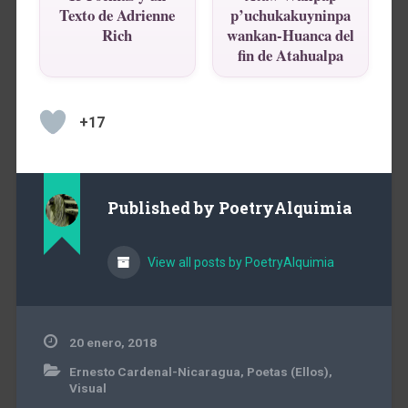
Texto de Adrienne
p’uchukakuyninpa
Rich
wankan-Huanca del
fin de Atahualpa
+17
Published by
PoetryAlquimia
View all posts by PoetryAlquimia
20 enero, 2018
Ernesto Cardenal-Nicaragua
,
Poetas (Ellos)
,
Visual