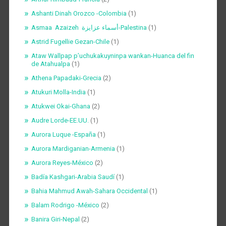
Ashanti Dinah Orozco -Colombia
(1)
Asmaa Azaizeh أسماء عزايزة-Palestina
(1)
Astrid Fugellie Gezan-Chile
(1)
Ataw Wallpap p’uchukakuyninpa wankan-Huanca del fin
de Atahualpa
(1)
Athena Papadaki-Grecia
(2)
Atukuri Molla-India
(1)
Atukwei Okai-Ghana
(2)
Audre Lorde-EE.UU.
(1)
Aurora Luque -España
(1)
Aurora Mardiganian-Armenia
(1)
Aurora Reyes-México
(2)
Badía Kashgari-Arabia Saudí
(1)
Bahia Mahmud Awah-Sahara Occidental
(1)
Balam Rodrigo -México
(2)
Banira Giri-Nepal
(2)