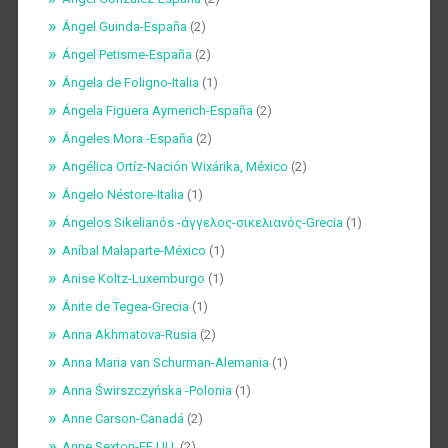
Ángel Guinda-España
(2)
Ángel Petisme-España
(2)
Ángela de Foligno-Italia
(1)
Ángela Figuera Aymerich-España
(2)
Ángeles Mora -España
(2)
Angélica Ortíz-Nación Wixárika, México
(2)
Ángelo Néstore-Italia
(1)
Ángelos Sikelianós -άγγελος-σικελιανός-Grecia
(1)
Aníbal Malaparte-México
(1)
Anise Koltz-Luxemburgo
(1)
Ánite de Tegea-Grecia
(1)
Anna Akhmatova-Rusia
(2)
Anna Maria van Schurman-Alemania
(1)
Anna Świrszczyńska -Polonia
(1)
Anne Carson-Canadá
(2)
Anne Sexton-EE.UU.
(2)