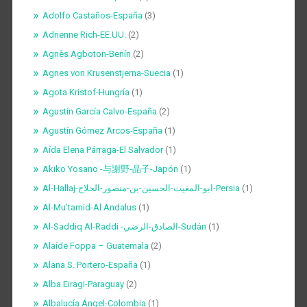
Adolfo Castaños-España
(3)
Adrienne Rich-EE.UU.
(2)
Agnès Agboton-Benín
(2)
Agnes von Krusenstjerna-Suecia
(1)
Agota Kristof-Hungría
(1)
Agustín García Calvo-España
(2)
Agustín Gómez Arcos-España
(1)
Aída Elena Párraga-El Salvador
(1)
Akiko Yosano -与謝野-晶子-Japón
(1)
Al-Hallaj-ابو-المغيث-الحسين-بن-منصور-الحلاج-Persia
(1)
Al-Mu’tamid-Al Andalus
(1)
Al-Saddiq Al-Raddi -الصادق-الرضي-Sudán
(1)
Alaíde Foppa – Guatemala
(2)
Alana S. Portero-España
(1)
Alba Eiragi-Paraguay
(2)
Albalucía Ángel-Colombia
(1)