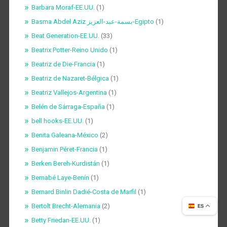
Barbara Moraf-EE.UU.
(1)
Basma Abdel Aziz بسمة-عبد-العزيز-Egipto
(1)
Beat Generation-EE.UU.
(33)
Beatrix Potter-Reino Unido
(1)
Beatriz de Die-Francia
(1)
Beatriz de Nazaret-Bélgica
(1)
Beatriz Vallejos-Argentina
(1)
Belén de Sárraga-España
(1)
bell hooks-EE.UU.
(1)
Benita Galeana-México
(2)
Benjamin Péret-Francia
(1)
Berken Bereh-Kurdistán
(1)
Bernabé Laye-Benín
(1)
Bernard Binlin Dadié-Costa de Marfil
(1)
Bertolt Brecht-Alemania
(2)
ES
Betty Friedan-EE.UU.
(1)