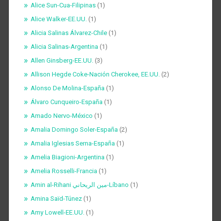
Alice Sun-Cua-Filipinas
(1)
Alice Walker-EE.UU.
(1)
Alicia Salinas Álvarez-Chile
(1)
Alicia Salinas-Argentina
(1)
Allen Ginsberg-EE.UU.
(3)
Allison Hegde Coke-Nación Cherokee, EE.UU.
(2)
Alonso De Molina-España
(1)
Álvaro Cunqueiro-España
(1)
Amado Nervo-México
(1)
Amalia Domingo Soler-España
(2)
Amalia Iglesias Serna-España
(1)
Amelia Biagioni-Argentina
(1)
Amelia Rosselli-Francia
(1)
Amin al-Rihani مين الريحاني-Líbano
(1)
Amina Saïd-Túnez
(1)
Amy Lowell-EE.UU.
(1)