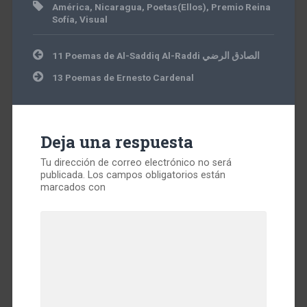
América
,
Nicaragua
,
Poetas(Ellos)
,
Premio Reina
Sofía
,
Visual
Navegación
11 Poemas de Al-Saddiq Al-Raddi الصادق الرضي
de
entradas
13 Poemas de Ernesto Cardenal
Deja una respuesta
Tu dirección de correo electrónico no será
publicada.
Los campos obligatorios están
marcados con