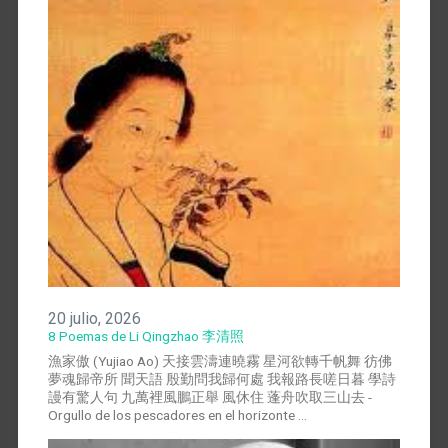
20 julio, 2026
8 Poemas de Li Qingzhao 李清照
漁家傲 (Yujiao Ao) 天接雲濤連曉霧 星河欲轉千帆舞 彷佛
夢魂歸帝所 聞天語 殷勤問我歸何處 我報路長嗟日暮 學詩
謾有驚人句 九萬裡風鵬正舉 風休住 蓬舟吹取三山去 -
Orgullo de los pescadores en el horizonte …