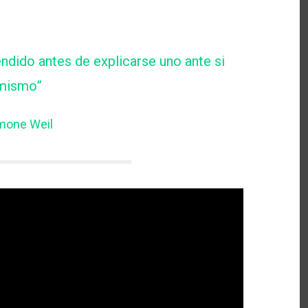
ndido antes de explicarse uno ante si
mismo”
mone Weil