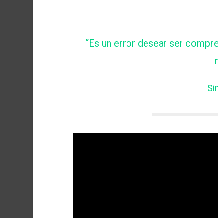
“Es un error desear ser compre
Si