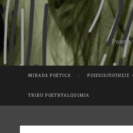
Skip
to
content
Search
Poiesis/
MIRADA POÉTICA
POIESIS/ΠΟΊΗΣΙΣ
TRIBU POETRYALQUIMIA