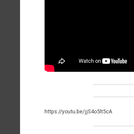
https://youtu.be/jjS4o5lt5cA