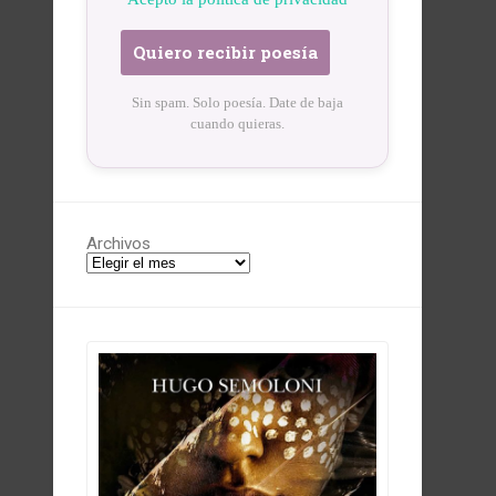
Sin spam. Solo poesía. Date de baja
cuando quieras.
Archivos