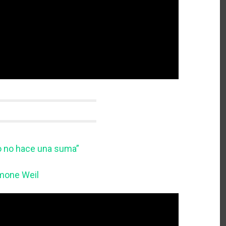
o no hace una suma”
mone Weil