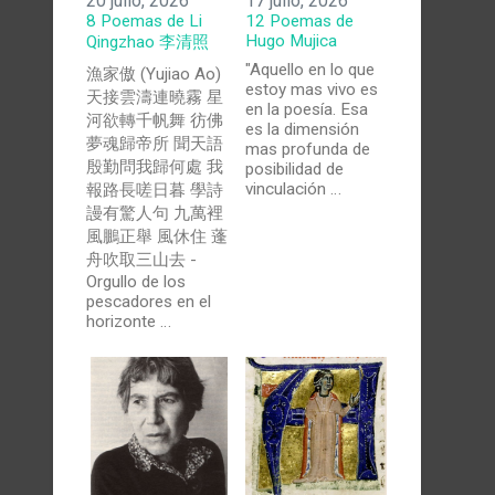
20 julio, 2026
17 julio, 2026
8 Poemas de Li
12 Poemas de
Hugo Mujica
Qingzhao 李清照
"Aquello en lo que
漁家傲 (Yujiao Ao)
estoy mas vivo es
天接雲濤連曉霧 星
en la poesía. Esa
河欲轉千帆舞 彷佛
es la dimensión
夢魂歸帝所 聞天語
mas profunda de
殷勤問我歸何處 我
posibilidad de
vinculación …
報路長嗟日暮 學詩
謾有驚人句 九萬裡
風鵬正舉 風休住 蓬
舟吹取三山去 -
Orgullo de los
pescadores en el
horizonte …