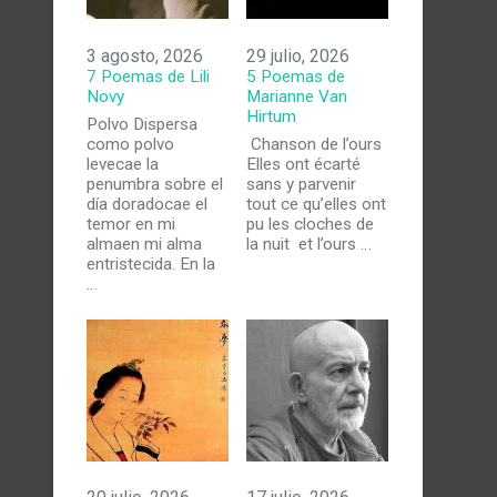
3 agosto, 2026
29 julio, 2026
7 Poemas de Lili
5 Poemas de
Novy
Marianne Van
Hirtum
Polvo Dispersa
como polvo
Chanson de l’ours
levecae la
Elles ont écarté
penumbra sobre el
sans y parvenir
día doradocae el
tout ce qu’elles ont
temor en mi
pu les cloches de
almaen mi alma
la nuit et l’ours …
entristecida. En la
…