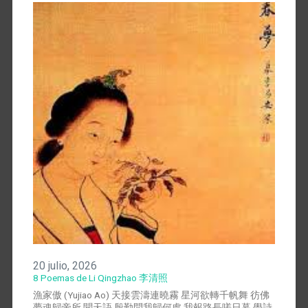
20 julio, 2026
8 Poemas de Li Qingzhao 李清照
漁家傲 (Yujiao Ao) 天接雲濤連曉霧 星河欲轉千帆舞 彷佛
夢魂歸帝所 聞天語 殷勤問我歸何處 我報路長嗟日暮 學詩