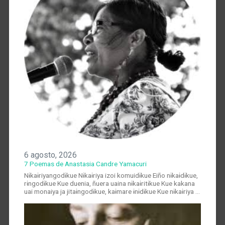
6 agosto, 2026
7 Poemas de Anastasia Candre Yamacuri
Nɨkaɨriyangodɨkue Nɨkaɨriya izoi komuidɨkue Eiño nɨkaɨdɨkue,
rɨngodɨkue Kue duenia, ñuera uaina nɨkaɨritɨkue Kue kakana
uai monaiya ja jitaɨngodɨkue, kaɨmare ɨnɨdɨkue Kue nɨkaɨriya …