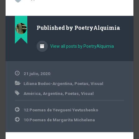
Published by
PoetryAlquimia
View all posts by PoetryAlquimia
21 julio, 2020
Liliana Bodoc-Argentina
,
Poetas
,
Visual
América
,
Argentina
,
Poetas
,
Visual
Navegación
12 Poemas de Yevgueni Yevtushenko
de
entradas
10 Poemas de Margarita Michelena