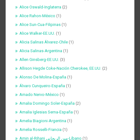
Alice Oswald-Inglaterra
(2)
Alice Rahon-México
(1)
Alice Sun-Cua-Filipinas
(1)
Alice Walker-EE.UU.
(1)
Alicia Salinas Álvarez-Chile
(1)
Alicia Salinas-Argentina
(1)
Allen Ginsberg-EE.UU.
(3)
Allison Hegde Coke-Nación Cherokee, EE.UU.
(2)
Alonso De Molina-España
(1)
Álvaro Cunqueiro-España
(1)
Amado Nervo-México
(1)
Amalia Domingo Soler-España
(2)
Amalia Iglesias Serna-España
(1)
Amelia Biagioni-Argentina
(1)
Amelia Rosselli-Francia
(1)
Amin al-Rihani مين الريحاني-Líbano
(1)