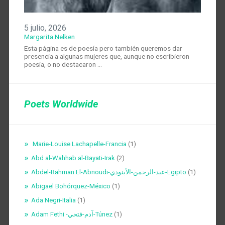
5 julio, 2026
Margarita Nelken
Esta página es de poesía pero también queremos dar
presencia a algunas mujeres que, aunque no escribieron
poesía, o no destacaron …
Poets Worldwide
Marie-Louise Lachapelle-Francia
(1)
Abd al-Wahhab al-Bayati-Irak
(2)
Abdel-Rahman El-Abnoudi-عبد-الرحمن-الأبنودي-Egipto
(1)
Abigael Bohórquez-México
(1)
Ada Negri-Italia
(1)
Adam Fethi -آدم-فتحي-Túnez
(1)