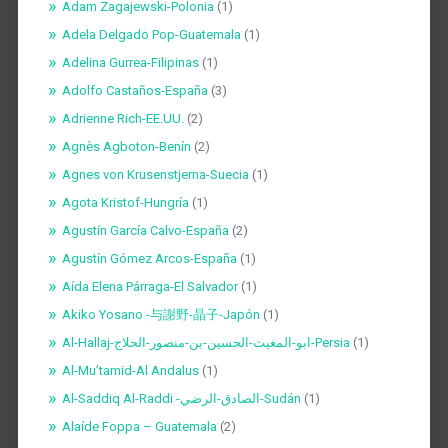
Adam Zagajewski-Polonia
(1)
Adela Delgado Pop-Guatemala
(1)
Adelina Gurrea-Filipinas
(1)
Adolfo Castaños-España
(3)
Adrienne Rich-EE.UU.
(2)
Agnès Agboton-Benín
(2)
Agnes von Krusenstjerna-Suecia
(1)
Agota Kristof-Hungría
(1)
Agustín García Calvo-España
(2)
Agustín Gómez Arcos-España
(1)
Aída Elena Párraga-El Salvador
(1)
Akiko Yosano -与謝野-晶子-Japón
(1)
Al-Hallaj-ابو-المغيث-الحسين-بن-منصور-الحلاج-Persia
(1)
Al-Mu’tamid-Al Andalus
(1)
Al-Saddiq Al-Raddi -الصادق-الرضي-Sudán
(1)
Alaíde Foppa – Guatemala
(2)