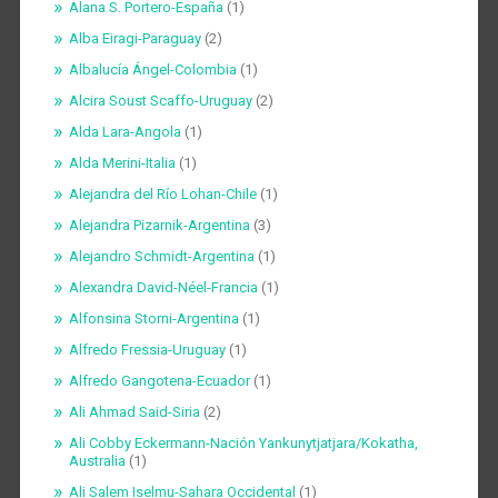
Alana S. Portero-España
(1)
Alba Eiragi-Paraguay
(2)
Albalucía Ángel-Colombia
(1)
Alcira Soust Scaffo-Uruguay
(2)
Alda Lara-Angola
(1)
Alda Merini-Italia
(1)
Alejandra del Río Lohan-Chile
(1)
Alejandra Pizarnik-Argentina
(3)
Alejandro Schmidt-Argentina
(1)
Alexandra David-Néel-Francia
(1)
Alfonsina Storni-Argentina
(1)
Alfredo Fressia-Uruguay
(1)
Alfredo Gangotena-Ecuador
(1)
Ali Ahmad Said-Siria
(2)
Ali Cobby Eckermann-Nación Yankunytjatjara/Kokatha,
Australia
(1)
Ali Salem Iselmu-Sahara Occidental
(1)