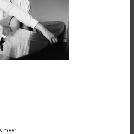
n
is meer