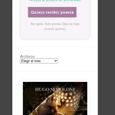
Sin spam. Solo poesía. Date de baja
cuando quieras.
Archivos