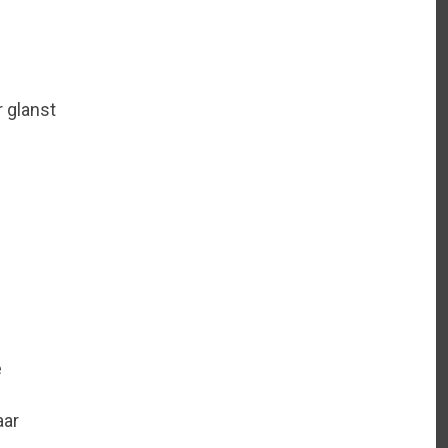
r glanst
e
aar