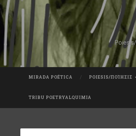
Skip
to
content
Search
Poiesis/
MIRADA POÉTICA
POIESIS/ΠΟΊΗΣΙΣ
TRIBU POETRYALQUIMIA