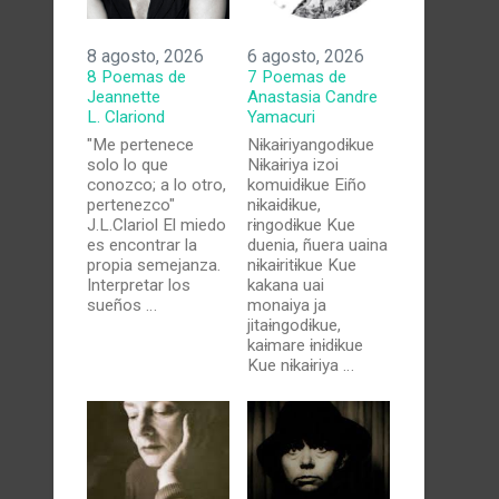
8 agosto, 2026
6 agosto, 2026
8 Poemas de
7 Poemas de
Jeannette
Anastasia Candre
L. Clariond
Yamacuri
"Me pertenece
Nɨkaɨriyangodɨkue
solo lo que
Nɨkaɨriya izoi
conozco; a lo otro,
komuidɨkue Eiño
pertenezco"
nɨkaɨdɨkue,
J.L.Clariol El miedo
rɨngodɨkue Kue
es encontrar la
duenia, ñuera uaina
propia semejanza.
nɨkaɨritɨkue Kue
Interpretar los
kakana uai
sueños …
monaiya ja
jitaɨngodɨkue,
kaɨmare ɨnɨdɨkue
Kue nɨkaɨriya …