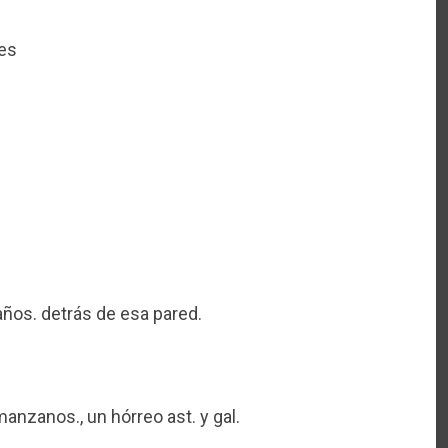
nes
años. detrás de esa pared.
anzanos., un hórreo ast. y gal.