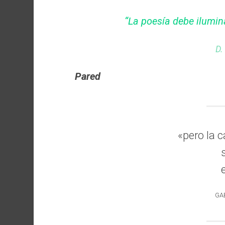
“La poesía debe ilumin
D.
Pared
«pero la 
GA