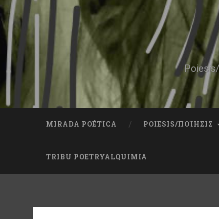
Skip
to
content
Search
Poiesis/
MIRADA POÉTICA
POIESIS/ΠΟΊΗΣΙΣ
TRIBU POETRYALQUIMIA