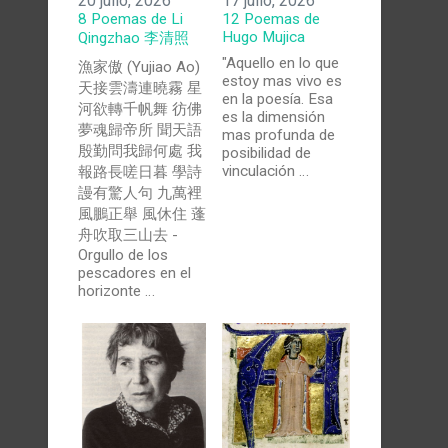
20 julio, 2026
17 julio, 2026
8 Poemas de Li
12 Poemas de
Hugo Mujica
Qingzhao 李清照
"Aquello en lo que
漁家傲 (Yujiao Ao)
estoy mas vivo es
天接雲濤連曉霧 星
en la poesía. Esa
河欲轉千帆舞 彷佛
es la dimensión
夢魂歸帝所 聞天語
mas profunda de
殷勤問我歸何處 我
posibilidad de
vinculación …
報路長嗟日暮 學詩
謾有驚人句 九萬裡
風鵬正舉 風休住 蓬
舟吹取三山去 -
Orgullo de los
pescadores en el
horizonte …