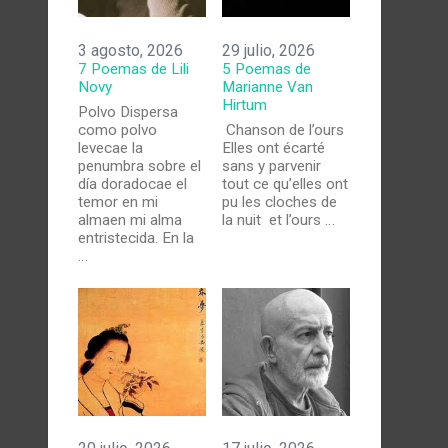
3 agosto, 2026
29 julio, 2026
7 Poemas de Lili
5 Poemas de
Novy
Marianne Van
Hirtum
Polvo Dispersa
como polvo
Chanson de l’ours
levecae la
Elles ont écarté
penumbra sobre el
sans y parvenir
día doradocae el
tout ce qu’elles ont
temor en mi
pu les cloches de
almaen mi alma
la nuit et l’ours …
entristecida. En la
…