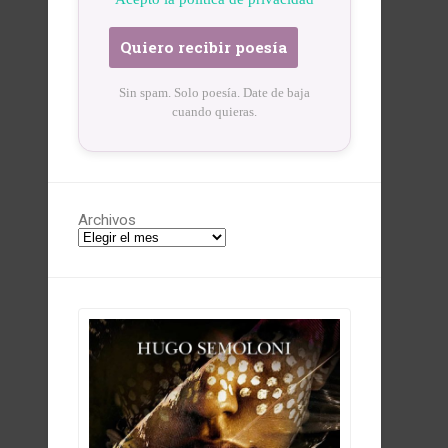
Sin spam. Solo poesía. Date de baja
cuando quieras.
Archivos