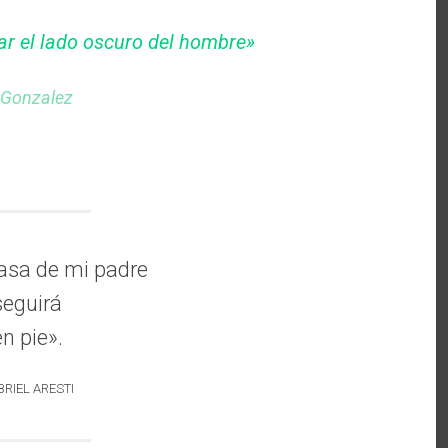
ar el lado oscuro del hombre»
 Gonzalez
casa de mi padre
seguirá
en pie».
BRIEL ARESTI