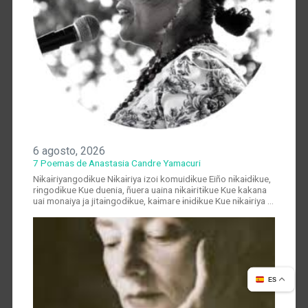
6 agosto, 2026
7 Poemas de Anastasia Candre Yamacuri
Nɨkaɨriyangodɨkue Nɨkaɨriya izoi komuidɨkue Eiño nɨkaɨdɨkue,
rɨngodɨkue Kue duenia, ñuera uaina nɨkaɨritɨkue Kue kakana
uai monaiya ja jitaɨngodɨkue, kaɨmare ɨnɨdɨkue Kue nɨkaɨriya …
ES