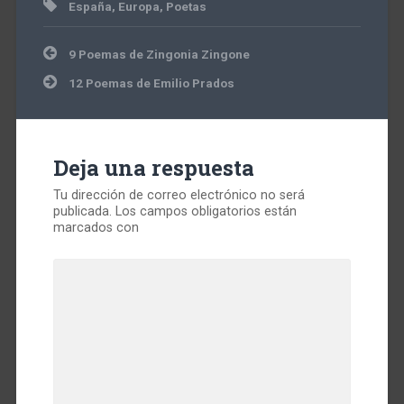
España
,
Europa
,
Poetas
Navegación
9 Poemas de Zingonia Zingone
de
entradas
12 Poemas de Emilio Prados
Deja una respuesta
Tu dirección de correo electrónico no será
publicada.
Los campos obligatorios están
marcados con