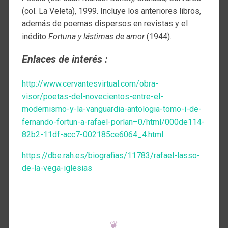
(col. La Veleta), 1999. Incluye los anteriores libros,
además de poemas dispersos en revistas y el
inédito
Fortuna y lástimas de amor
(1944).
Enlaces de interés :
http://www.cervantesvirtual.com/obra-
visor/poetas-del-novecientos-entre-el-
modernismo-y-la-vanguardia-antologia-tomo-i-de-
fernando-fortun-a-rafael-porlan–0/html/000de114-
82b2-11df-acc7-002185ce6064_4.html
https://dbe.rah.es/biografias/11783/rafael-lasso-
de-la-vega-iglesias
❦