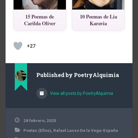
15 Poemas de
10 Poemas de Lia
Carilda Oliver
Karavia
+27
Published by
PoetryAlquimia
View all posts by PoetryAlquimia
28 febrero, 2025
Poetas (Ellos)
,
Rafael Lasso De la Vega-España