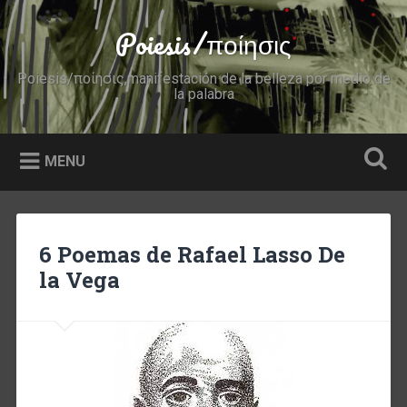
Skip
to
Poiesis/ποίησις
Search
content
Poiesis/ποίησις,manifestación de la belleza por medio de
la palabra
MENU
6 Poemas de Rafael Lasso De
la Vega