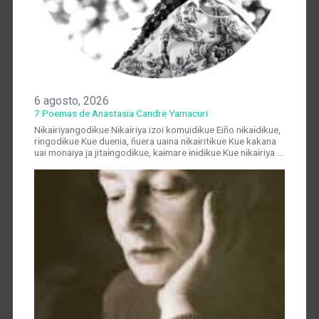
6 agosto, 2026
7 Poemas de Anastasia Candre Yamacuri
Nɨkaɨriyangodɨkue Nɨkaɨriya izoi komuidɨkue Eiño nɨkaɨdɨkue,
rɨngodɨkue Kue duenia, ñuera uaina nɨkaɨritɨkue Kue kakana
uai monaiya ja jitaɨngodɨkue, kaɨmare ɨnɨdɨkue Kue nɨkaɨriya …