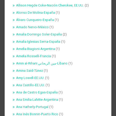
Allison Hegde Coke-Nación Cherokee, EE.UU.
(2)
Alonso De Molina-España
(1)
Álvaro Cunqueiro-España
(1)
Amado Nervo-México
(1)
Amalia Domingo Soler-España
(2)
Amalia Iglesias Serna-España
(1)
Amelia Biagioni-Argentina
(1)
Amelia Rosselli-Francia
(1)
Amin al-Rihani مين الريحاني-Líbano
(1)
Amina Saïd-Túnez
(1)
Amy Lowell-EE.UU.
(1)
Ana Castillo-EE.UU.
(1)
Ana de Castro Egas-España
(1)
Ana Emilia Lahitte-Argentina
(1)
Ana Hatherly-Portugal
(1)
Ana Inés Bonnin-Puerto Rico
(1)