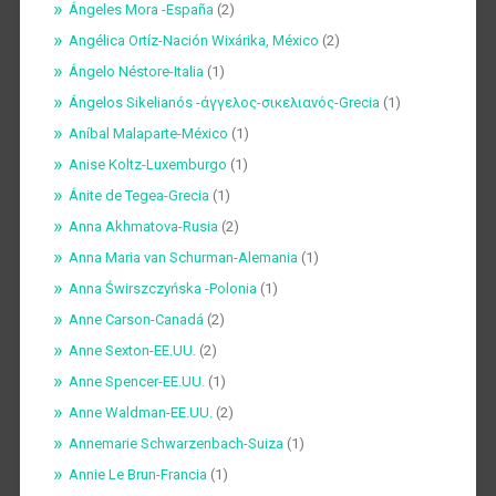
Ángeles Mora -España
(2)
Angélica Ortíz-Nación Wixárika, México
(2)
Ángelo Néstore-Italia
(1)
Ángelos Sikelianós -άγγελος-σικελιανός-Grecia
(1)
Aníbal Malaparte-México
(1)
Anise Koltz-Luxemburgo
(1)
Ánite de Tegea-Grecia
(1)
Anna Akhmatova-Rusia
(2)
Anna Maria van Schurman-Alemania
(1)
Anna Świrszczyńska -Polonia
(1)
Anne Carson-Canadá
(2)
Anne Sexton-EE.UU.
(2)
Anne Spencer-EE.UU.
(1)
Anne Waldman-EE.UU.
(2)
Annemarie Schwarzenbach-Suiza
(1)
Annie Le Brun-Francia
(1)