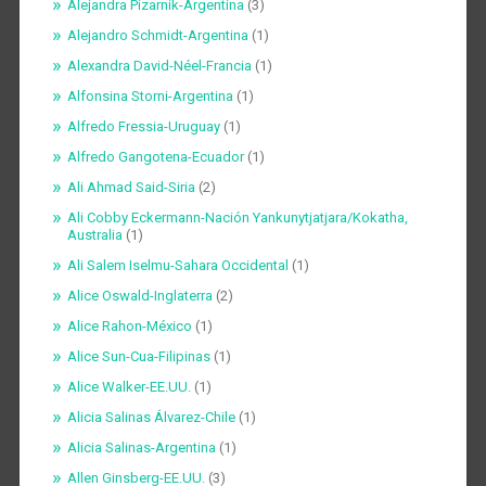
Alejandra Pizarnik-Argentina
(3)
Alejandro Schmidt-Argentina
(1)
Alexandra David-Néel-Francia
(1)
Alfonsina Storni-Argentina
(1)
Alfredo Fressia-Uruguay
(1)
Alfredo Gangotena-Ecuador
(1)
Ali Ahmad Said-Siria
(2)
Ali Cobby Eckermann-Nación Yankunytjatjara/Kokatha,
Australia
(1)
Ali Salem Iselmu-Sahara Occidental
(1)
Alice Oswald-Inglaterra
(2)
Alice Rahon-México
(1)
Alice Sun-Cua-Filipinas
(1)
Alice Walker-EE.UU.
(1)
Alicia Salinas Álvarez-Chile
(1)
Alicia Salinas-Argentina
(1)
Allen Ginsberg-EE.UU.
(3)