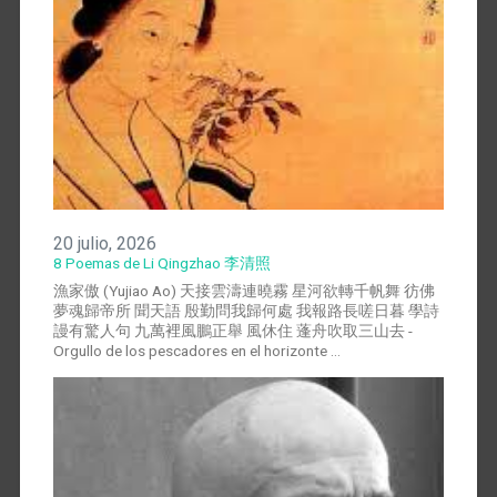
20 julio, 2026
8 Poemas de Li Qingzhao 李清照
漁家傲 (Yujiao Ao) 天接雲濤連曉霧 星河欲轉千帆舞 彷佛
夢魂歸帝所 聞天語 殷勤問我歸何處 我報路長嗟日暮 學詩
謾有驚人句 九萬裡風鵬正舉 風休住 蓬舟吹取三山去 -
Orgullo de los pescadores en el horizonte …