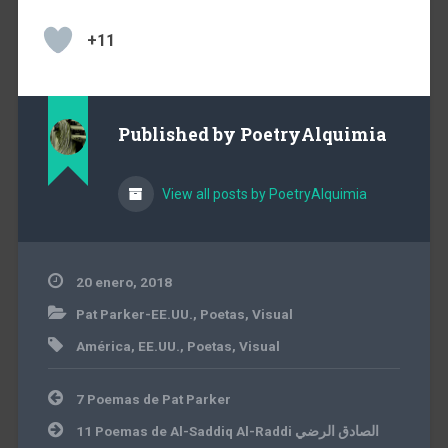
+11
Published by
PoetryAlquimia
View all posts by PoetryAlquimia
20 enero, 2018
Pat Parker-EE.UU.
,
Poetas
,
Visual
América
,
EE.UU.
,
Poetas
,
Visual
Navegación
7 Poemas de Pat Parker
de
entradas
11 Poemas de Al-Saddiq Al-Raddi الصادق الرضي