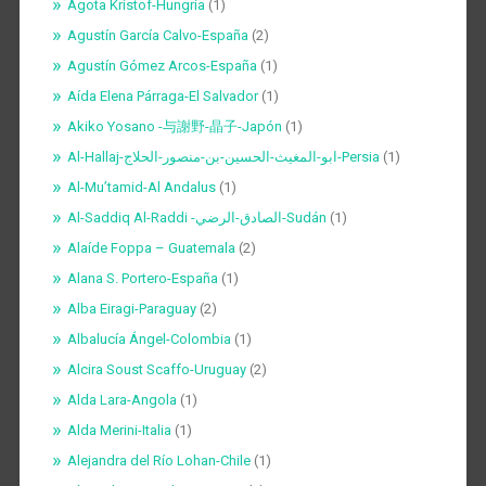
Agota Kristof-Hungría
(1)
Agustín García Calvo-España
(2)
Agustín Gómez Arcos-España
(1)
Aída Elena Párraga-El Salvador
(1)
Akiko Yosano -与謝野-晶子-Japón
(1)
Al-Hallaj-ابو-المغيث-الحسين-بن-منصور-الحلاج-Persia
(1)
Al-Mu’tamid-Al Andalus
(1)
Al-Saddiq Al-Raddi -الصادق-الرضي-Sudán
(1)
Alaíde Foppa – Guatemala
(2)
Alana S. Portero-España
(1)
Alba Eiragi-Paraguay
(2)
Albalucía Ángel-Colombia
(1)
Alcira Soust Scaffo-Uruguay
(2)
Alda Lara-Angola
(1)
Alda Merini-Italia
(1)
Alejandra del Río Lohan-Chile
(1)