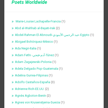
Poets Worldwide
Marie-Louise Lachapelle-Francia
(1)
Abd al-Wahhab al-Bayati-Irak
(2)
Abdel-Rahman El-Abnoudi-عبد-الرحمن-الأبنودي-Egipto
(1)
Abigael Bohórquez-México
(1)
Ada Negri-Italia
(1)
Adam Fethi -آدم-فتحي-Túnez
(1)
Adam Zagajewski-Polonia
(1)
Adela Delgado Pop-Guatemala
(1)
Adelina Gurrea-Filipinas
(1)
Adolfo Castaños-España
(3)
Adrienne Rich-EE.UU.
(2)
Agnès Agboton-Benín
(2)
Agnes von Krusenstjerna-Suecia
(1)