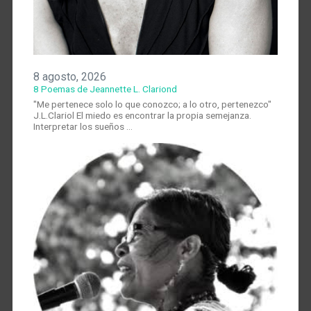
8 agosto, 2026
8 Poemas de Jeannette L. Clariond
"Me pertenece solo lo que conozco; a lo otro, pertenezco"
J.L.Clariol El miedo es encontrar la propia semejanza.
Interpretar los sueños …