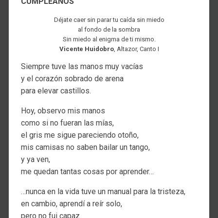
CUMPLEAÑOS
Déjate caer sin parar tu caída sin miedo
al fondo de la sombra
Sin miedo al enigma de ti mismo.
Vicente Huidobro
, Altazor, Canto I
Siempre tuve las manos muy vacías
y el corazón sobrado de arena
para elevar castillos.
Hoy, observo mis manos
como si no fueran las mías,
el gris me sigue pareciendo otoño,
mis camisas no saben bailar un tango,
y ya ven,
me quedan tantas cosas por aprender…
…nunca en la vida tuve un manual para la tristeza,
en cambio, aprendí a reír solo,
pero no fui capaz