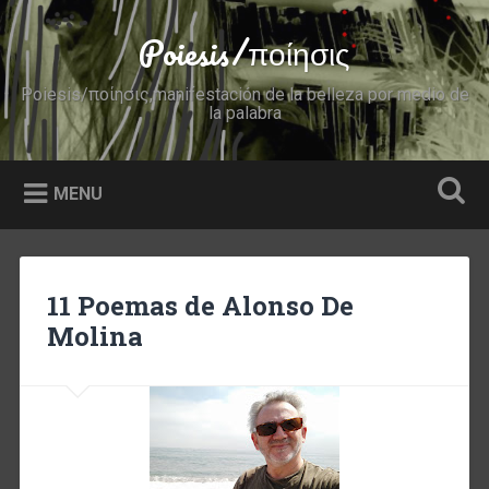
Skip
to
Poiesis/ποίησις
Search
content
Poiesis/ποίησις,manifestación de la belleza por medio de
la palabra
MENU
11 Poemas de Alonso De
Molina