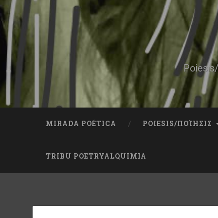
Skip
to
content
Search
Poiesis/
MIRADA POÉTICA
POIESIS/ΠΟΊΗΣΙΣ
TRIBU POETRYALQUIMIA