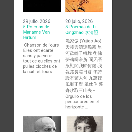
29 julio, 2026
20 julio, 2026
5 Poemas de
8 Poemas de Li
Marianne Van
Qingzhao 李清照
Hirtum
漁家傲 (Yujiao Ao)
Chanson de l’ours
天接雲濤連曉霧 星
Elles ont écarté
河欲轉千帆舞 彷佛
sans y parvenir
夢魂歸帝所 聞天語
tout ce qu’elles ont
殷勤問我歸何處 我
pu les cloches de
la nuit et l’ours …
報路長嗟日暮 學詩
謾有驚人句 九萬裡
風鵬正舉 風休住 蓬
舟吹取三山去 -
Orgullo de los
pescadores en el
horizonte …