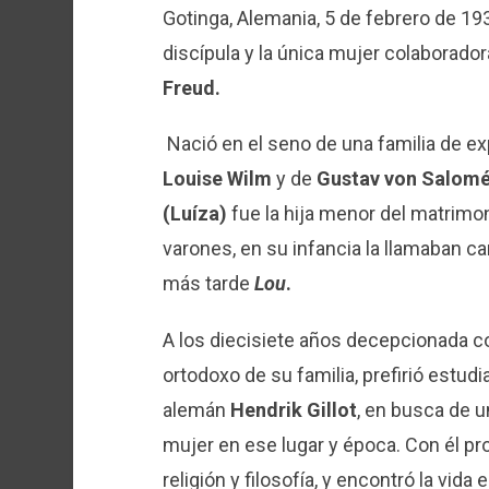
Gotinga, Alemania, 5 de febrero de 1937
discípula y la única mujer colaborado
Freud.
Nació en el seno de una familia de e
Louise Wilm
y de
Gustav von Salom
(Luíza)
fue la hija menor del matrimo
varones, en su infancia la llamaban c
más tarde
Lou
.
A los diecisiete años decepcionada c
ortodoxo de su familia, prefirió estudi
alemán
Hendrik Gillot
, en busca de u
mujer en ese lugar y época. Con él pr
religión y filosofía, y encontró la vida