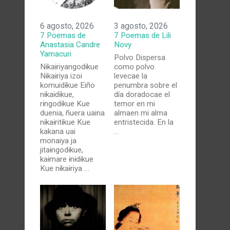
6 agosto, 2026
3 agosto, 2026
7 Poemas de
7 Poemas de Lili
Anastasia Candre
Novy
Yamacuri
Polvo Dispersa
Nɨkaɨriyangodɨkue
como polvo
Nɨkaɨriya izoi
levecae la
komuidɨkue Eiño
penumbra sobre el
nɨkaɨdɨkue,
día doradocae el
rɨngodɨkue Kue
temor en mi
duenia, ñuera uaina
almaen mi alma
nɨkaɨritɨkue Kue
entristecida. En la
kakana uai
…
monaiya ja
jitaɨngodɨkue,
kaɨmare ɨnɨdɨkue
Kue nɨkaɨriya …