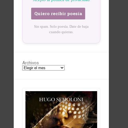
Sin spam. Solo poesía. Date de baja
cuando quieras.
Archivos