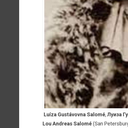
Luíza Gustávovna Salomé
,
Луиза Г
Lou Andreas Salomé
(San Petersburg