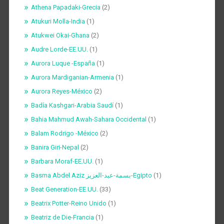
Athena Papadaki-Grecia
(2)
Atukuri Molla-India
(1)
Atukwei Okai-Ghana
(2)
Audre Lorde-EE.UU.
(1)
Aurora Luque -España
(1)
Aurora Mardiganian-Armenia
(1)
Aurora Reyes-México
(2)
Badía Kashgari-Arabia Saudí
(1)
Bahia Mahmud Awah-Sahara Occidental
(1)
Balam Rodrigo -México
(2)
Banira Giri-Nepal
(2)
Barbara Moraf-EE.UU.
(1)
Basma Abdel Aziz بسمة-عبد-العزيز-Egipto
(1)
Beat Generation-EE.UU.
(33)
Beatrix Potter-Reino Unido
(1)
Beatriz de Die-Francia
(1)