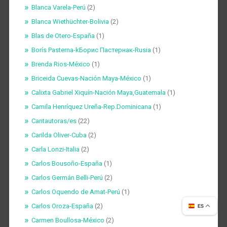
Blanca Varela-Perú
(2)
Blanca Wiethüchter-Bolivia
(2)
Blas de Otero-España
(1)
Borís Pasterna-kБорис Пастернак-Rusia
(1)
Brenda Rios-México
(1)
Briceida Cuevas-Nación Maya-México
(1)
Calixta Gabriel Xiquín-Nación Maya,Guatemala
(1)
Camila Henríquez Ureña-Rep.Dominicana
(1)
Cantautoras/es
(22)
Carilda Oliver-Cuba
(2)
Carla Lonzi-Italia
(2)
Carlos Bousoño-España
(1)
Carlos Germán Belli-Perú
(2)
Carlos Oquendo de Amat-Perú
(1)
Carlos Oroza-España
(2)
ES
Carmen Boullosa-México
(2)