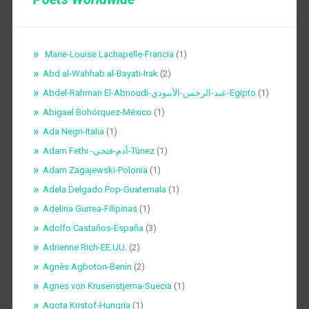
Marie-Louise Lachapelle-Francia
(1)
Abd al-Wahhab al-Bayati-Irak
(2)
Abdel-Rahman El-Abnoudi-عبد-الرحمن-الأبنودي-Egipto
(1)
Abigael Bohórquez-México
(1)
Ada Negri-Italia
(1)
Adam Fethi -آدم-فتحي-Túnez
(1)
Adam Zagajewski-Polonia
(1)
Adela Delgado Pop-Guatemala
(1)
Adelina Gurrea-Filipinas
(1)
Adolfo Castaños-España
(3)
Adrienne Rich-EE.UU.
(2)
Agnès Agboton-Benín
(2)
Agnes von Krusenstjerna-Suecia
(1)
Agota Kristof-Hungría
(1)