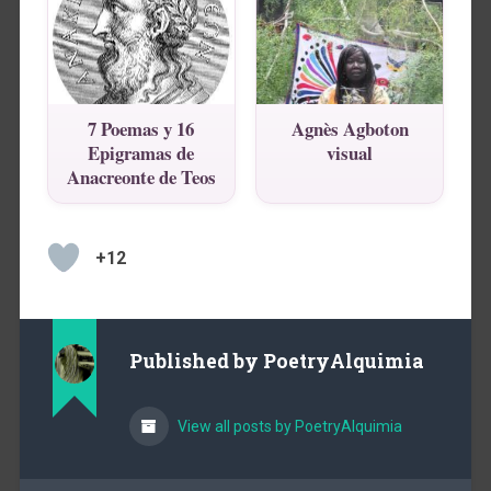
7 Poemas y 16
Agnès Agboton
Epigramas de
visual
Anacreonte de Teos
+12
Published by
PoetryAlquimia
View all posts by PoetryAlquimia