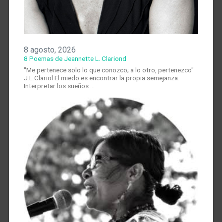
8 agosto, 2026
8 Poemas de Jeannette L. Clariond
"Me pertenece solo lo que conozco; a lo otro, pertenezco"
J.L.Clariol El miedo es encontrar la propia semejanza.
Interpretar los sueños …