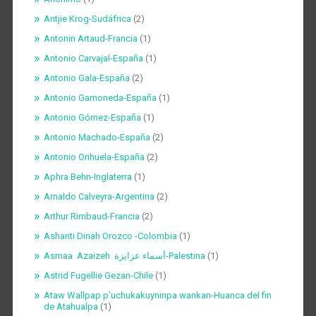
Antjie Krog-Sudáfrica
(2)
Antonin Artaud-Francia
(1)
Antonio Carvajal-España
(1)
Antonio Gala-España
(2)
Antonio Gamoneda-España
(1)
Antonio Gómez-España
(1)
Antonio Machado-España
(2)
Antonio Orihuela-España
(2)
Aphra Behn-Inglaterra
(1)
Arnaldo Calveyra-Argentina
(2)
Arthur Rimbaud-Francia
(2)
Ashanti Dinah Orozco -Colombia
(1)
Asmaa Azaizeh أسماء عزايزة-Palestina
(1)
Astrid Fugellie Gezan-Chile
(1)
Ataw Wallpap p’uchukakuyninpa wankan-Huanca del fin
de Atahualpa
(1)