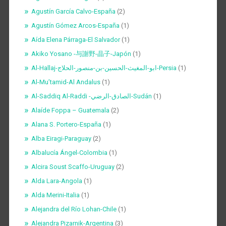
Agustín García Calvo-España
(2)
Agustín Gómez Arcos-España
(1)
Aída Elena Párraga-El Salvador
(1)
Akiko Yosano -与謝野-晶子-Japón
(1)
Al-Hallaj-ابو-المغيث-الحسين-بن-منصور-الحلاج-Persia
(1)
Al-Mu’tamid-Al Andalus
(1)
Al-Saddiq Al-Raddi -الصادق-الرضي-Sudán
(1)
Alaíde Foppa – Guatemala
(2)
Alana S. Portero-España
(1)
Alba Eiragi-Paraguay
(2)
Albalucía Ángel-Colombia
(1)
Alcira Soust Scaffo-Uruguay
(2)
Alda Lara-Angola
(1)
Alda Merini-Italia
(1)
Alejandra del Río Lohan-Chile
(1)
Alejandra Pizarnik-Argentina
(3)