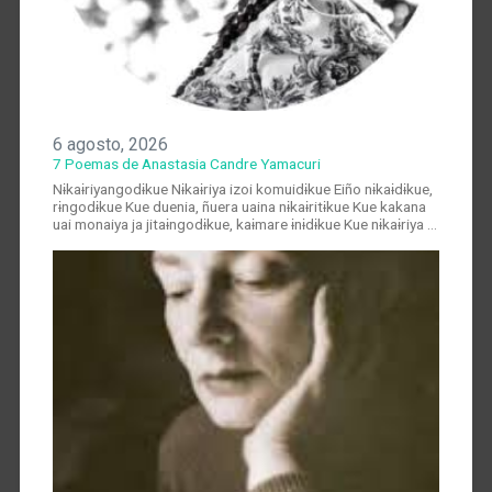
6 agosto, 2026
7 Poemas de Anastasia Candre Yamacuri
Nɨkaɨriyangodɨkue Nɨkaɨriya izoi komuidɨkue Eiño nɨkaɨdɨkue,
rɨngodɨkue Kue duenia, ñuera uaina nɨkaɨritɨkue Kue kakana
uai monaiya ja jitaɨngodɨkue, kaɨmare ɨnɨdɨkue Kue nɨkaɨriya …