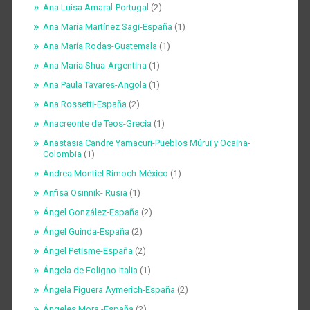
Ana Luisa Amaral-Portugal
(2)
Ana María Martínez Sagi-España
(1)
Ana María Rodas-Guatemala
(1)
Ana María Shua-Argentina
(1)
Ana Paula Tavares-Angola
(1)
Ana Rossetti-España
(2)
Anacreonte de Teos-Grecia
(1)
Anastasia Candre Yamacuri-Pueblos Múrui y Ocaina-
Colombia
(1)
Andrea Montiel Rimoch-México
(1)
Anfisa Osinnik- Rusia
(1)
Ángel González-España
(2)
Ángel Guinda-España
(2)
Ángel Petisme-España
(2)
Ángela de Foligno-Italia
(1)
Ángela Figuera Aymerich-España
(2)
Ángeles Mora -España
(2)