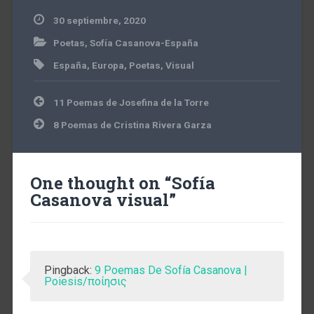
30 septiembre, 2020
Poetas
,
Sofía Casanova-España
España
,
Europa
,
Poetas
,
Visual
Navegación
11 Poemas de Josefina de la Torre
de
entradas
8 Poemas de Cristina Rivera Garza
One thought on “
Sofía
Casanova visual
”
Pingback:
9 Poemas De Sofía Casanova |
Poiesis/ποίησις