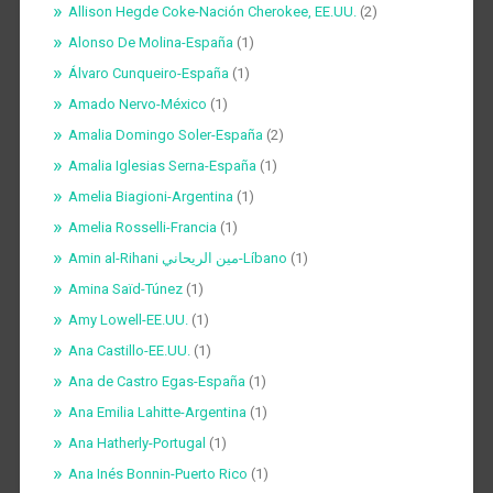
Allison Hegde Coke-Nación Cherokee, EE.UU.
(2)
Alonso De Molina-España
(1)
Álvaro Cunqueiro-España
(1)
Amado Nervo-México
(1)
Amalia Domingo Soler-España
(2)
Amalia Iglesias Serna-España
(1)
Amelia Biagioni-Argentina
(1)
Amelia Rosselli-Francia
(1)
Amin al-Rihani مين الريحاني-Líbano
(1)
Amina Saïd-Túnez
(1)
Amy Lowell-EE.UU.
(1)
Ana Castillo-EE.UU.
(1)
Ana de Castro Egas-España
(1)
Ana Emilia Lahitte-Argentina
(1)
Ana Hatherly-Portugal
(1)
Ana Inés Bonnin-Puerto Rico
(1)