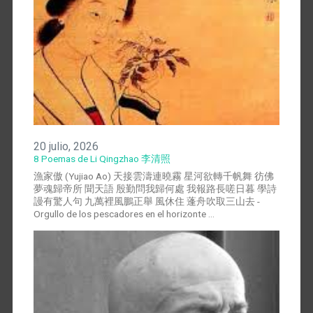
20 julio, 2026
8 Poemas de Li Qingzhao 李清照
漁家傲 (Yujiao Ao) 天接雲濤連曉霧 星河欲轉千帆舞 彷佛
夢魂歸帝所 聞天語 殷勤問我歸何處 我報路長嗟日暮 學詩
謾有驚人句 九萬裡風鵬正舉 風休住 蓬舟吹取三山去 -
Orgullo de los pescadores en el horizonte …