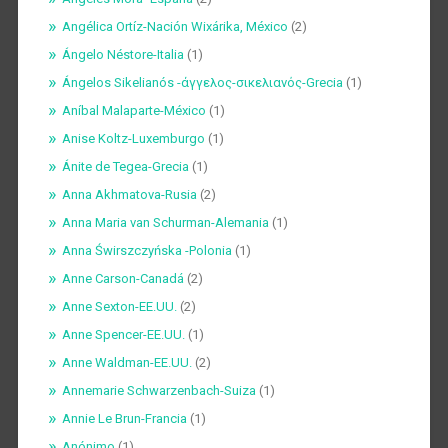
Angélica Ortíz-Nación Wixárika, México
(2)
Ángelo Néstore-Italia
(1)
Ángelos Sikelianós -άγγελος-σικελιανός-Grecia
(1)
Aníbal Malaparte-México
(1)
Anise Koltz-Luxemburgo
(1)
Ánite de Tegea-Grecia
(1)
Anna Akhmatova-Rusia
(2)
Anna Maria van Schurman-Alemania
(1)
Anna Świrszczyńska -Polonia
(1)
Anne Carson-Canadá
(2)
Anne Sexton-EE.UU.
(2)
Anne Spencer-EE.UU.
(1)
Anne Waldman-EE.UU.
(2)
Annemarie Schwarzenbach-Suiza
(1)
Annie Le Brun-Francia
(1)
Anónimo
(1)