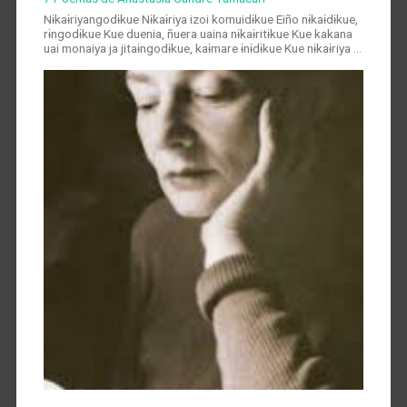
Nɨkaɨriyangodɨkue Nɨkaɨriya izoi komuidɨkue Eiño nɨkaɨdɨkue,
rɨngodɨkue Kue duenia, ñuera uaina nɨkaɨritɨkue Kue kakana
uai monaiya ja jitaɨngodɨkue, kaɨmare ɨnɨdɨkue Kue nɨkaɨriya …