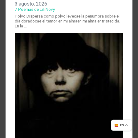
3 agosto, 2026
7 Poemas de Lili Novy
Polvo Dispersa como polvo levecae la penumbra sobre el
día doradocae el temor en mi almaen mi alma entristecida.
En la …
ES