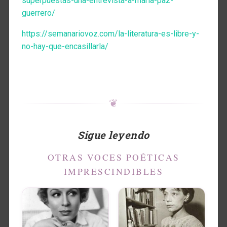
superpuestas-una-entrevista-a-maria-paz-
guerrero/
https://semanariovoz.com/la-literatura-es-libre-y-
no-hay-que-encasillarla/
❦
Sigue leyendo
OTRAS VOCES POÉTICAS
IMPRESCINDIBLES