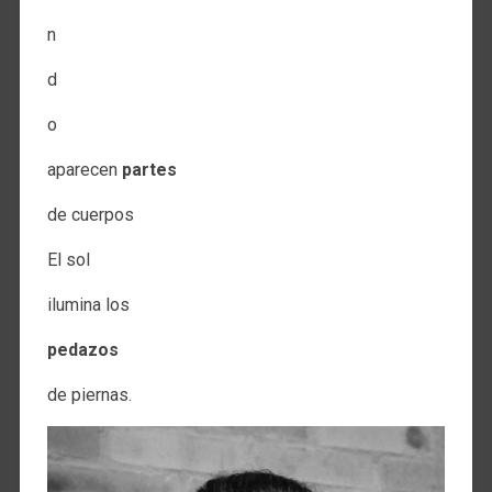
n
d
o
aparecen
partes
de cuerpos
El sol
ilumina los
pedazos
de piernas.