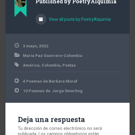
Published by
PoetryAlquimia
View all posts by PoetryAlquimia
3 mayo, 2022
María Paz Guerrero-Colombia
América
,
Colombia
,
Poetas
Navegación
4 Poemas de Barbara Moraf
de
entradas
10 Poemas de Jorge Smerling
Deja una respuesta
Tu dirección de correo electrónico no será
publicada.
Los campos obligatorios están